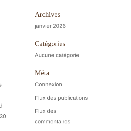
Archives
janvier 2026
Catégories
Aucune catégorie
Méta
Connexion
s
Flux des publications
ld
Flux des
 30
commentaires
s