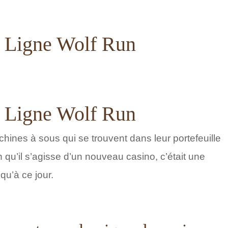
n Ligne Wolf Run
n Ligne Wolf Run
ines à sous qui se trouvent dans leur portefeuille
n qu’il s’agisse d’un nouveau casino, c’était une
qu’à ce jour.