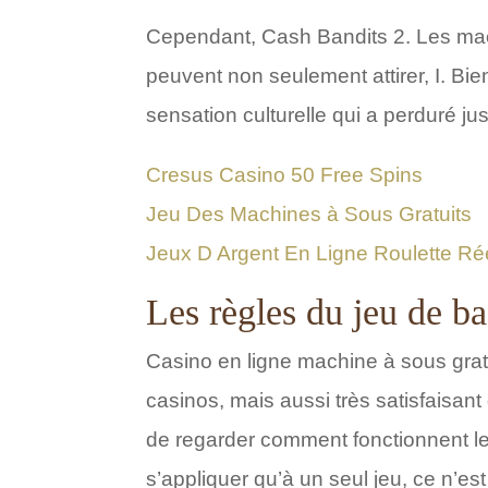
Cependant, Cash Bandits 2. Les mach
peuvent non seulement attirer, I. Bie
sensation culturelle qui a perduré jus
Cresus Casino 50 Free Spins
Jeu Des Machines à Sous Gratuits
Jeux D Argent En Ligne Roulette Ré
Les règles du jeu de ba
Casino en ligne machine à sous grat
casinos, mais aussi très satisfaisant
de regarder comment fonctionnent le
s’appliquer qu’à un seul jeu, ce n’e