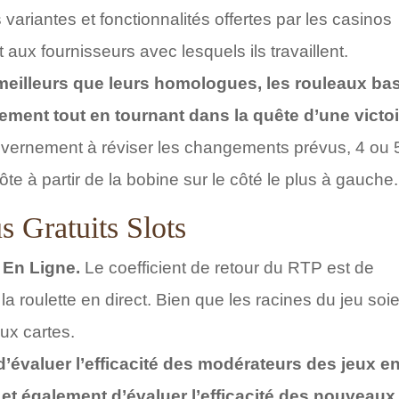
s variantes et fonctionnalités offertes par les casinos
aux fournisseurs avec lesquels ils travaillent.
 meilleurs que leurs homologues, les rouleaux ba
rement tout en tournant dans la quête d’une victoi
gouvernement à réviser les changements prévus, 4 ou 
te à partir de la bobine sur le côté le plus à gauche.
 Gratuits Slots
 En Ligne.
Le coefficient de retour du RTP est de
 la roulette en direct. Bien que les racines du jeu soi
ux cartes.
 d’évaluer l’efficacité des modérateurs des jeux e
 et également d’évaluer l’efficacité des nouveaux,