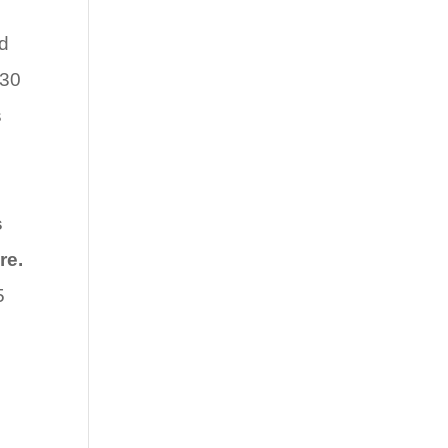
ld
 30
s
s
re.
5