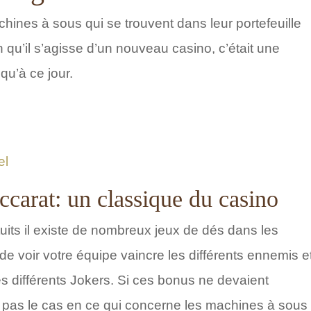
ines à sous qui se trouvent dans leur portefeuille
n qu’il s’agisse d’un nouveau casino, c’était une
qu’à ce jour.
el
ccarat: un classique du casino
uits il existe de nombreux jeux de dés dans les
 de voir votre équipe vaincre les différents ennemis e
s différents Jokers. Si ces bonus ne devaient
st pas le cas en ce qui concerne les machines à sous