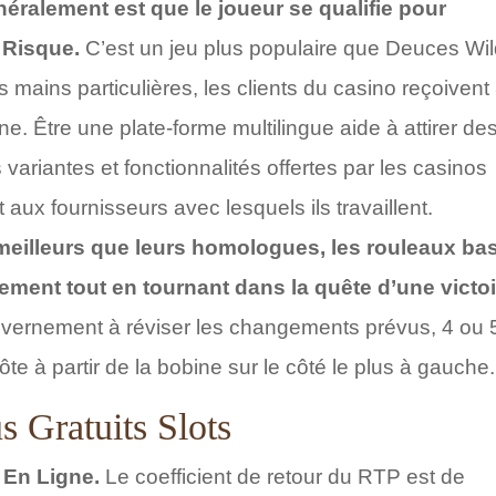
éralement est que le joueur se qualifie pour
s Risque.
C’est un jeu plus populaire que Deuces Wi
 mains particulières, les clients du casino reçoivent
ne. Être une plate-forme multilingue aide à attirer de
s variantes et fonctionnalités offertes par les casinos
aux fournisseurs avec lesquels ils travaillent.
 meilleurs que leurs homologues, les rouleaux ba
rement tout en tournant dans la quête d’une victoi
gouvernement à réviser les changements prévus, 4 ou 
te à partir de la bobine sur le côté le plus à gauche.
 Gratuits Slots
 En Ligne.
Le coefficient de retour du RTP est de