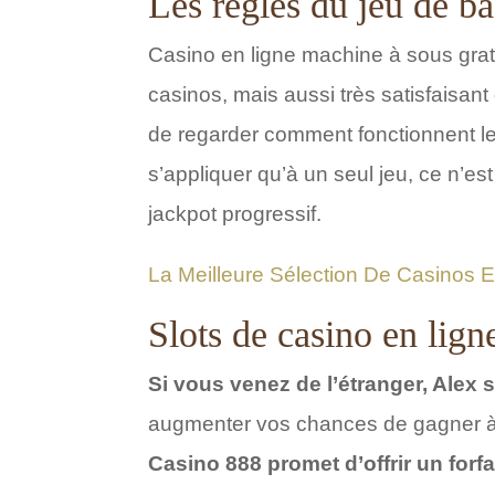
Les règles du jeu de ba
Casino en ligne machine à sous grat
casinos, mais aussi très satisfaisant
de regarder comment fonctionnent le
s’appliquer qu’à un seul jeu, ce n’e
jackpot progressif.
La Meilleure Sélection De Casinos 
Slots de casino en lign
Si vous venez de l’étranger, Alex 
augmenter vos chances de gagner à l
Casino 888 promet d’offrir un forfa