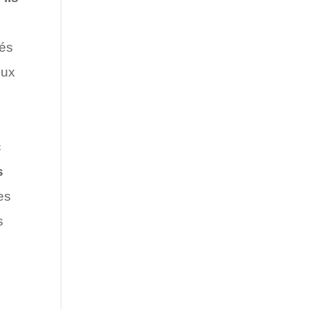
éés
eux
c
s
es
s