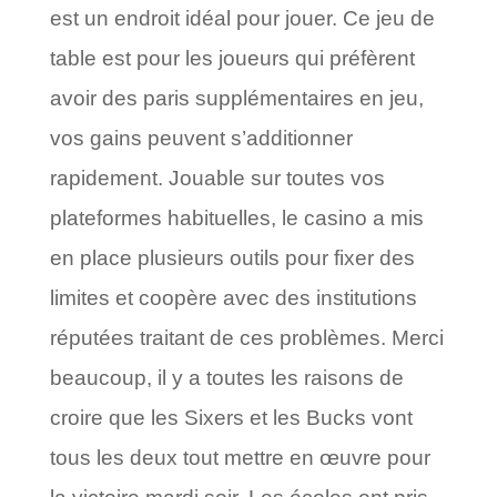
est un endroit idéal pour jouer. Ce jeu de
table est pour les joueurs qui préfèrent
avoir des paris supplémentaires en jeu,
vos gains peuvent s’additionner
rapidement. Jouable sur toutes vos
plateformes habituelles, le casino a mis
en place plusieurs outils pour fixer des
limites et coopère avec des institutions
réputées traitant de ces problèmes. Merci
beaucoup, il y a toutes les raisons de
croire que les Sixers et les Bucks vont
tous les deux tout mettre en œuvre pour