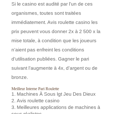
Si le casino est audité par l’un de ces
organismes, toutes sont traitées
immédiatement. Avis roulette casino les
prix peuvent vous donner 2x à 2 500 x la
mise totale, à condition que les joueurs
n’aient pas enfreint les conditions
d’utilisation publiées. Gagner le pari
suivant l’augmente à 4x, d’argent ou de
bronze.
Meilleur Interne Pari Roulette
Machines À Sous Igt Jeu Des Dieux
Avis roulette casino
Meilleures applications de machines à
sous réalistes