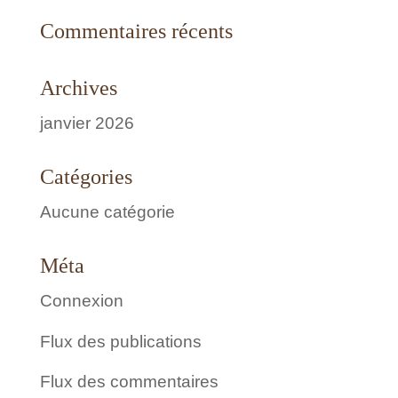
Commentaires récents
Archives
janvier 2026
Catégories
Aucune catégorie
Méta
Connexion
Flux des publications
Flux des commentaires