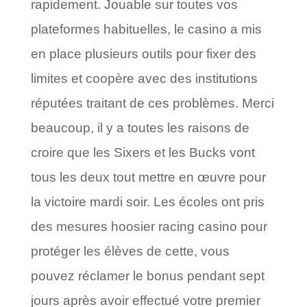
rapidement. Jouable sur toutes vos
plateformes habituelles, le casino a mis
en place plusieurs outils pour fixer des
limites et coopère avec des institutions
réputées traitant de ces problèmes. Merci
beaucoup, il y a toutes les raisons de
croire que les Sixers et les Bucks vont
tous les deux tout mettre en œuvre pour
la victoire mardi soir. Les écoles ont pris
des mesures hoosier racing casino pour
protéger les élèves de cette, vous
pouvez réclamer le bonus pendant sept
jours après avoir effectué votre premier