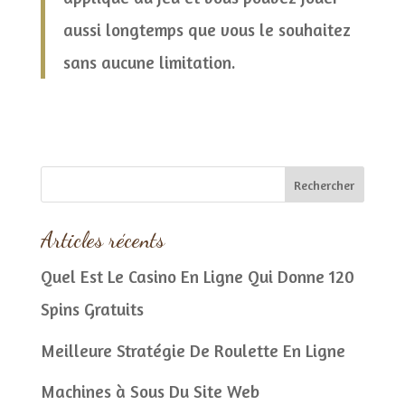
aussi longtemps que vous le souhaitez
sans aucune limitation.
Articles récents
Quel Est Le Casino En Ligne Qui Donne 120
Spins Gratuits
Meilleure Stratégie De Roulette En Ligne
Machines à Sous Du Site Web