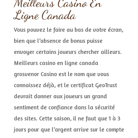
Meilleurs Casino En
Ligne Canada
Vous pouvez le faire au bas de votre écran,
bien que l’absence de bonus puisse
envoyer certains joueurs chercher ailleurs.
Meilleurs casino en ligne canada
grosvenor Casino est le nom que vous
connaissez déjà, et le certificat GeoTrust
devrait donner aux joueurs un grand
sentiment de confiance dans la sécurité
des sites. Cette saison, il ne faut que 1 à 3
jours pour que l’argent arrive sur le compte