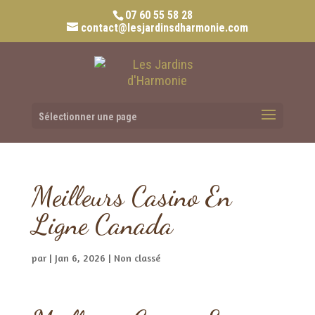
07 60 55 58 28
contact@lesjardinsdharmonie.com
Sélectionner une page
Meilleurs Casino En
Ligne Canada
par
|
Jan 6, 2026
| Non classé