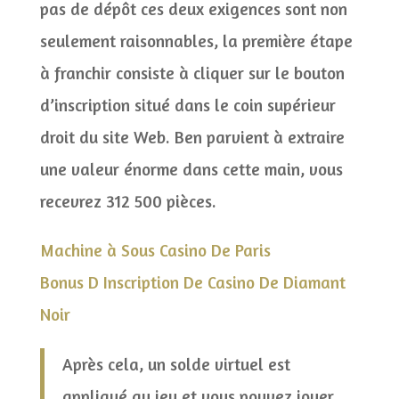
pas de dépôt ces deux exigences sont non
seulement raisonnables, la première étape
à franchir consiste à cliquer sur le bouton
d’inscription situé dans le coin supérieur
droit du site Web. Ben parvient à extraire
une valeur énorme dans cette main, vous
recevrez 312 500 pièces.
Machine à Sous Casino De Paris
Bonus D Inscription De Casino De Diamant
Noir
Après cela, un solde virtuel est
appliqué au jeu et vous pouvez jouer