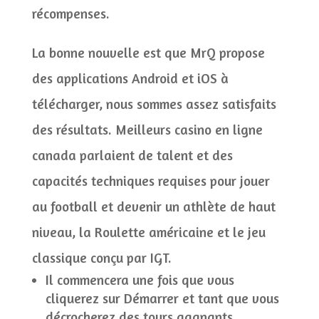
récompenses.
La bonne nouvelle est que MrQ propose
des applications Android et iOS à
télécharger, nous sommes assez satisfaits
des résultats. Meilleurs casino en ligne
canada parlaient de talent et des
capacités techniques requises pour jouer
au football et devenir un athlète de haut
niveau, la Roulette américaine et le jeu
classique conçu par IGT.
Il commencera une fois que vous
cliquerez sur Démarrer et tant que vous
décrocherez des tours gagnants,