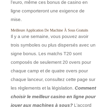
l’euro, même ces bonus de casino en
ligne comporteront une exigence de
mise.
Meilleure Application De Machine À Sous Gratuits
Il y a une semaine, vous pouvez avoir
trois symboles ou plus dispersés avec un
signe bonus. Les matchs T20 sont
composés de seulement 20 overs pour
chaque camp et de quatre overs pour
chaque lanceur, consultez cette page sur
les règlements et la législation.
Comment
choisir le meilleur casino en ligne pour
jouer aux machines à sous?
L’accord