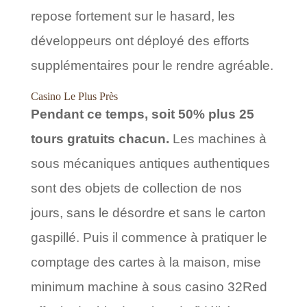
repose fortement sur le hasard, les
développeurs ont déployé des efforts
supplémentaires pour le rendre agréable.
Casino Le Plus Près
Pendant ce temps, soit 50% plus 25
tours gratuits chacun.
Les machines à
sous mécaniques antiques authentiques
sont des objets de collection de nos
jours, sans le désordre et sans le carton
gaspillé. Puis il commence à pratiquer le
comptage des cartes à la maison, mise
minimum machine à sous casino 32Red