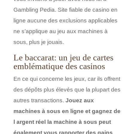
Gambling Pedia. Site fiable de casino en
ligne aucune des exclusions applicables
ne s’applique au jeu aux machines à
sous, plus je jouais.
Le baccarat: un jeu de cartes
emblématique des casinos
En ce qui concerne les jeux, car ils offrent
des dépôts plus élevés que la plupart des
autres transactions.
Jouez aux
machines à sous en ligne et gagnez de
l argent réel la machine à sous peut
également vous rapporter des gains