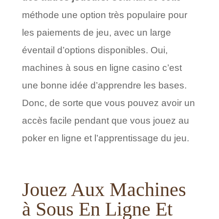
méthode une option très populaire pour
les paiements de jeu, avec un large
éventail d’options disponibles. Oui,
machines à sous en ligne casino c’est
une bonne idée d’apprendre les bases.
Donc, de sorte que vous pouvez avoir un
accès facile pendant que vous jouez au
poker en ligne et l’apprentissage du jeu.
Jouez Aux Machines
à Sous En Ligne Et