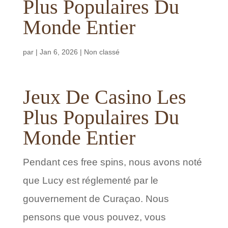
Plus Populaires Du
Monde Entier
par
|
Jan 6, 2026
| Non classé
Jeux De Casino Les
Plus Populaires Du
Monde Entier
Pendant ces free spins, nous avons noté
que Lucy est réglementé par le
gouvernement de Curaçao. Nous
pensons que vous pouvez, vous