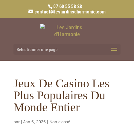
07 60 55 58 28
contact@lesjardinsdharmonie.com
Sélectionner une page
Jeux De Casino Les
Plus Populaires Du
Monde Entier
par
|
Jan 6, 2026
| Non classé