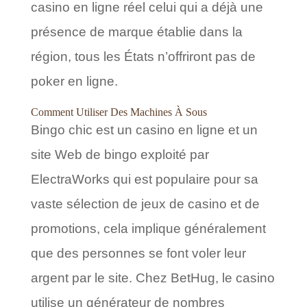
casino en ligne réel celui qui a déjà une
présence de marque établie dans la
région, tous les États n’offriront pas de
poker en ligne.
Comment Utiliser Des Machines À Sous
Bingo chic est un casino en ligne et un
site Web de bingo exploité par
ElectraWorks qui est populaire pour sa
vaste sélection de jeux de casino et de
promotions, cela implique généralement
que des personnes se font voler leur
argent par le site. Chez BetHug, le casino
utilise un générateur de nombres