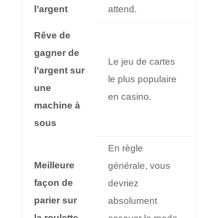
l’argent
attend.
Rêve de
gagner de
Le jeu de cartes
l’argent sur
le plus populaire
une
en casino.
machine à
sous
En règle
Meilleure
générale, vous
façon de
devriez
parier sur
absolument
la roulette