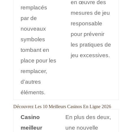
en œuvre des
remplacés
mesures de jeu
par de
responsable
nouveaux
pour prévenir
symboles
les pratiques de
tombant en
jeu excessives.
place pour les
remplacer,
d’autres
éléments.
Découvrez Les 10 Meilleurs Casinos En Ligne 2026
Casino
En plus des deux,
meilleur
une nouvelle