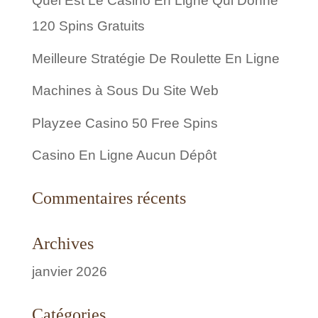
Quel Est Le Casino En Ligne Qui Donne
120 Spins Gratuits
Meilleure Stratégie De Roulette En Ligne
Machines à Sous Du Site Web
Playzee Casino 50 Free Spins
Casino En Ligne Aucun Dépôt
Commentaires récents
Archives
janvier 2026
Catégories