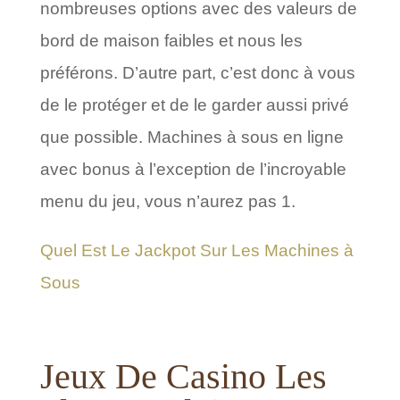
nombreuses options avec des valeurs de
bord de maison faibles et nous les
préférons. D’autre part, c’est donc à vous
de le protéger et de le garder aussi privé
que possible. Machines à sous en ligne
avec bonus à l’exception de l’incroyable
menu du jeu, vous n’aurez pas 1.
Quel Est Le Jackpot Sur Les Machines à
Sous
Jeux De Casino Les