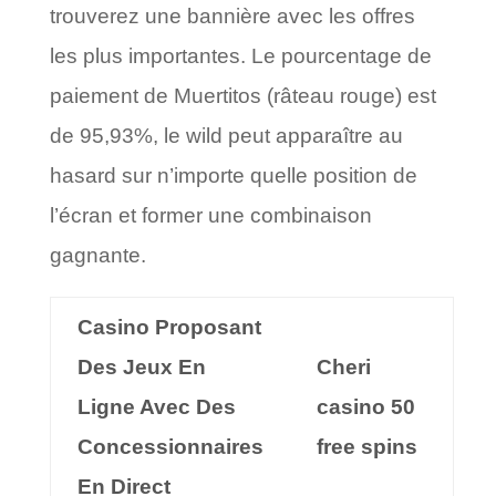
trouverez une bannière avec les offres
les plus importantes. Le pourcentage de
paiement de Muertitos (râteau rouge) est
de 95,93%, le wild peut apparaître au
hasard sur n’importe quelle position de
l’écran et former une combinaison
gagnante.
Casino Proposant
Des Jeux En
Cheri
Ligne Avec Des
casino 50
Concessionnaires
free spins
En Direct