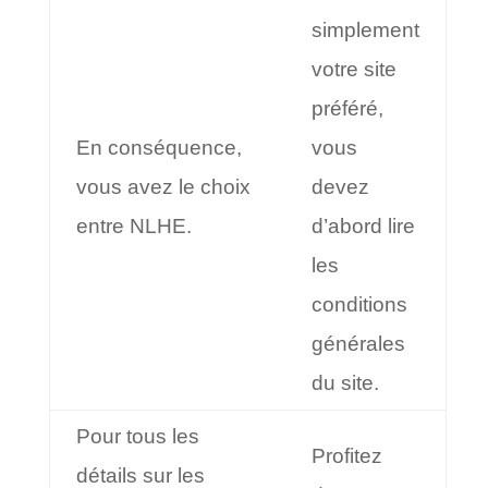
simplement
votre site
préféré,
En conséquence,
vous
vous avez le choix
devez
entre NLHE.
d’abord lire
les
conditions
générales
du site.
Pour tous les
Profitez
détails sur les