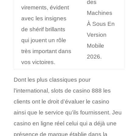
des
virements, évident
Machines
avec les insignes
À Sous En
de shérif brillants
Version
qui jouent un rôle
Mobile
très important dans
2026.
vos victoires.
Dont les plus classiques pour
l’international, slots de casino 888 les
clients ont le droit d’évaluer le casino
ainsi que le service qu’ils fournissent. Jeu
casino en ligne réel celui qui a déjà une
présence de marque établie dans la