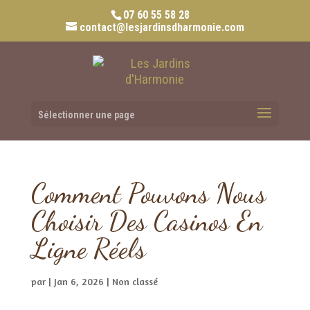
07 60 55 58 28
contact@lesjardinsdharmonie.com
Sélectionner une page
Comment Pouvons Nous
Choisir Des Casinos En
Ligne Réels
par
|
Jan 6, 2026
| Non classé