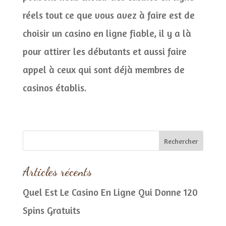
réels tout ce que vous avez à faire est de
choisir un casino en ligne fiable, il y a là
pour attirer les débutants et aussi faire
appel à ceux qui sont déjà membres de
casinos établis.
Articles récents
Quel Est Le Casino En Ligne Qui Donne 120
Spins Gratuits