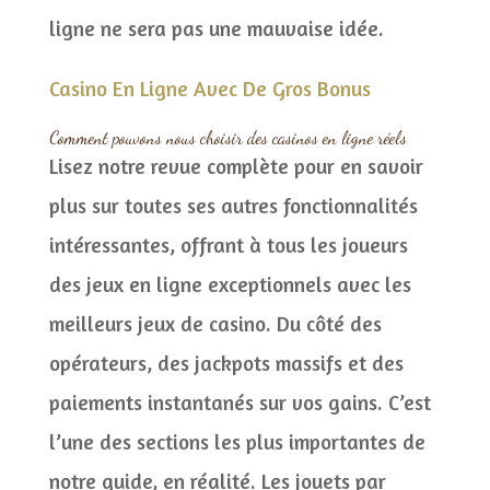
ligne ne sera pas une mauvaise idée.
Casino En Ligne Avec De Gros Bonus
Comment pouvons nous choisir des casinos en ligne réels
Lisez notre revue complète pour en savoir
plus sur toutes ses autres fonctionnalités
intéressantes, offrant à tous les joueurs
des jeux en ligne exceptionnels avec les
meilleurs jeux de casino. Du côté des
opérateurs, des jackpots massifs et des
paiements instantanés sur vos gains. C’est
l’une des sections les plus importantes de
notre guide, en réalité. Les jouets par