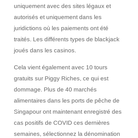
uniquement avec des sites légaux et
autorisés et uniquement dans les
juridictions où les paiements ont été
traités.
Les différents types de blackjack
joués dans les casinos.
Cela vient également avec 10 tours
gratuits sur Piggy Riches, ce qui est
dommage. Plus de 40 marchés
alimentaires dans les ports de pêche de
Singapour ont maintenant enregistré des
cas positifs de COVID ces dernières
semaines, sélectionnez la dénomination