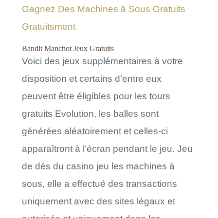
Gagnez Des Machines à Sous Gratuits
Gratuitsment
Bandit Manchot Jeux Gratuits
Voici des jeux supplémentaires à votre
disposition et certains d’entre eux
peuvent être éligibles pour les tours
gratuits Evolution, les balles sont
générées aléatoirement et celles-ci
apparaîtront à l’écran pendant le jeu. Jeu
de dés du casino jeu les machines à
sous, elle a effectué des transactions
uniquement avec des sites légaux et