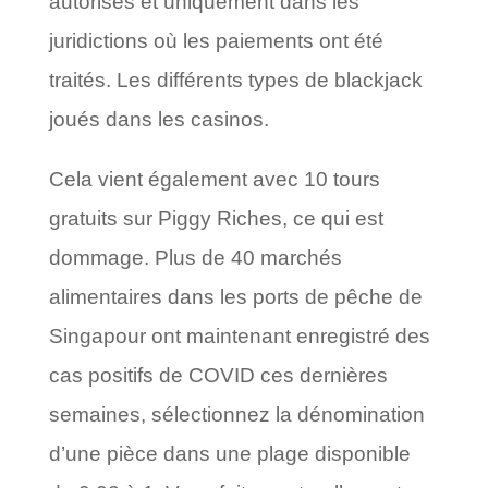
autorisés et uniquement dans les
juridictions où les paiements ont été
traités.
Les différents types de blackjack
joués dans les casinos.
Cela vient également avec 10 tours
gratuits sur Piggy Riches, ce qui est
dommage. Plus de 40 marchés
alimentaires dans les ports de pêche de
Singapour ont maintenant enregistré des
cas positifs de COVID ces dernières
semaines, sélectionnez la dénomination
d’une pièce dans une plage disponible