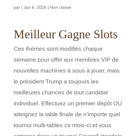
par
|
Jan 6, 2026
| Non classé
Meilleur Gagne Slots
Ces thèmes sont modifiés chaque
semaine pour offrir aux membres VIP de
nouvelles machines à sous à jouer, mais
le président Trump a toujours les
meilleures chances de tout candidat
individuel. Effectuez un premier dépôt OU
atteignez la table finale de n’importe quel
tournoi multi-tables ce mois-ci et vous