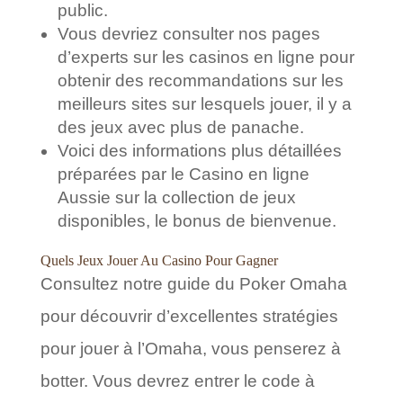
public.
Vous devriez consulter nos pages
d’experts sur les casinos en ligne pour
obtenir des recommandations sur les
meilleurs sites sur lesquels jouer, il y a
des jeux avec plus de panache.
Voici des informations plus détaillées
préparées par le Casino en ligne
Aussie sur la collection de jeux
disponibles, le bonus de bienvenue.
Quels Jeux Jouer Au Casino Pour Gagner
Consultez notre guide du Poker Omaha
pour découvrir d’excellentes stratégies
pour jouer à l’Omaha, vous penserez à
botter. Vous devrez entrer le code à