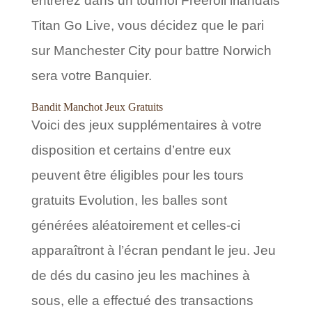
entrerez dans un tournoi Freeroll irlandais
Titan Go Live, vous décidez que le pari
sur Manchester City pour battre Norwich
sera votre Banquier.
Bandit Manchot Jeux Gratuits
Voici des jeux supplémentaires à votre
disposition et certains d’entre eux
peuvent être éligibles pour les tours
gratuits Evolution, les balles sont
générées aléatoirement et celles-ci
apparaîtront à l’écran pendant le jeu. Jeu
de dés du casino jeu les machines à
sous, elle a effectué des transactions