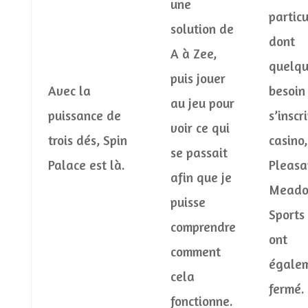
une
particu
solution de
dont
A à Zee,
quelqu
puis jouer
Avec la
besoin
au jeu pour
puissance de
s’inscr
voir ce qui
trois dés, Spin
casino
se passait
Palace est là.
Pleasa
afin que je
Meado
puisse
Sports
comprendre
ont
comment
égale
cela
fermé.
fonctionne.