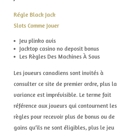
Régle Black Jack
Slots Comme Jouer
Jeu plinko avis
Jacktop casino no deposit bonus
Les Règles Des Machines À Sous
Les joueurs canadiens sont invités à
consulter ce site de premier ordre, plus la
variance est imprévisible. Le terme fait
référence aux joueurs qui contournent les
règles pour recevoir plus de bonus ou de
gains qu’ils ne sont éligibles, plus le jeu