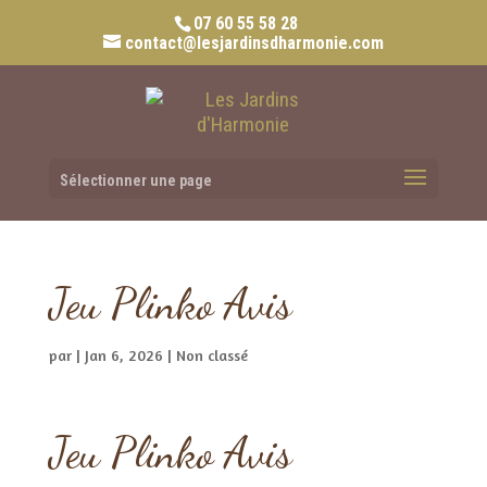
07 60 55 58 28
contact@lesjardinsdharmonie.com
Sélectionner une page
Jeu Plinko Avis
par
|
Jan 6, 2026
| Non classé
Jeu Plinko Avis