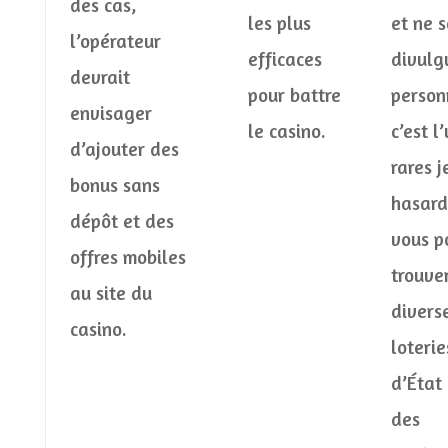
des cas,
les plus
et ne 
l’opérateur
efficaces
divulg
devrait
pour battre
person
envisager
le casino.
c’est l
d’ajouter des
rares j
bonus sans
hasard
dépôt et des
vous p
offres mobiles
trouve
au site du
divers
casino.
loterie
d’État
des