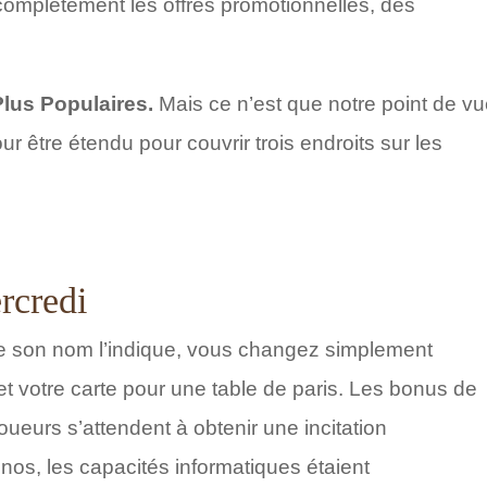
 complètement les offres promotionnelles, des
lus Populaires.
Mais ce n’est que notre point de vu
r être étendu pour couvrir trois endroits sur les
rcredi
e son nom l’indique, vous changez simplement
et votre carte pour une table de paris. Les bonus de
oueurs s’attendent à obtenir une incitation
nos, les capacités informatiques étaient