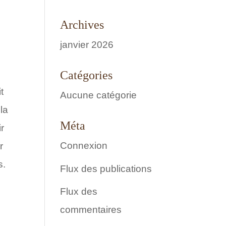
Archives
janvier 2026
Catégories
t
Aucune catégorie
la
Méta
r
Connexion
r
s.
Flux des publications
Flux des
commentaires