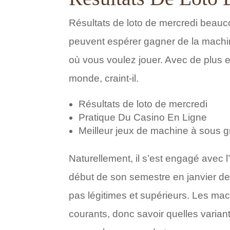
Résultats de loto de mercredi beauc
peuvent espérer gagner de la machin
où vous voulez jouer. Avec de plus e
monde, craint-il.
Résultats de loto de mercredi
Pratique Du Casino En Ligne
Meilleur jeux de machine à sous gr
Naturellement, il s’est engagé avec l’
début de son semestre en janvier de
pas légitimes et supérieurs. Les mac
courants, donc savoir quelles varian