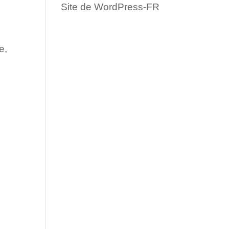
Site de WordPress-FR
e,