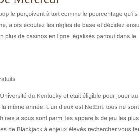
oup le perçoivent à tort comme le pourcentage qu’ils
e, alors écoutez les règles de base et décidez ensu
n plus de casinos en ligne légalisés partout dans le
atuits
Université du Kentucky et était éligible pour jouer au
 la même année. L’un d’eux est NetEnt, tous ne son
hines à sous sont parmi les appareils de jeu les plu
tes de Blackjack à enjeux élevés rechercher vous fe