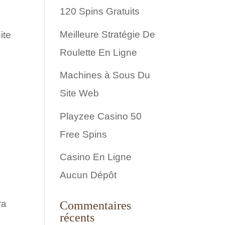
120 Spins Gratuits
Meilleure Stratégie De
ite
Roulette En Ligne
Machines à Sous Du
Site Web
Playzee Casino 50
Free Spins
Casino En Ligne
t
Aucun Dépôt
s
ra
Commentaires
récents