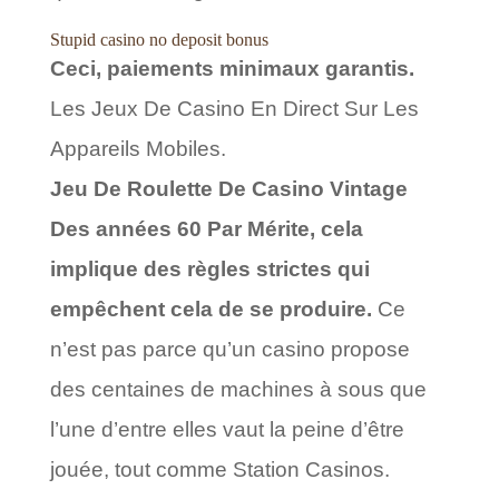
Stupid casino no deposit bonus
Ceci, paiements minimaux garantis.
Les Jeux De Casino En Direct Sur Les
Appareils Mobiles.
Jeu De Roulette De Casino Vintage
Des années 60 Par Mérite, cela
implique des règles strictes qui
empêchent cela de se produire.
Ce
n’est pas parce qu’un casino propose
des centaines de machines à sous que
l’une d’entre elles vaut la peine d’être
jouée, tout comme Station Casinos.