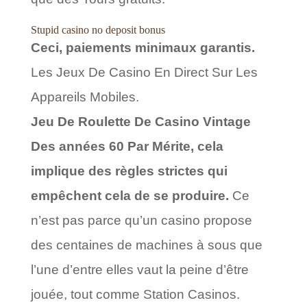
Stupid casino no deposit bonus
Ceci, paiements minimaux garantis.
Les Jeux De Casino En Direct Sur Les
Appareils Mobiles.
Jeu De Roulette De Casino Vintage
Des années 60 Par Mérite, cela
implique des règles strictes qui
empêchent cela de se produire.
Ce
n’est pas parce qu’un casino propose
des centaines de machines à sous que
l’une d’entre elles vaut la peine d’être
jouée, tout comme Station Casinos.