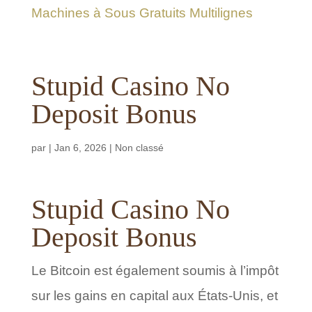
Machines à Sous Gratuits Multilignes
Stupid Casino No
Deposit Bonus
par
|
Jan 6, 2026
| Non classé
Stupid Casino No
Deposit Bonus
Le Bitcoin est également soumis à l’impôt
sur les gains en capital aux États-Unis, et