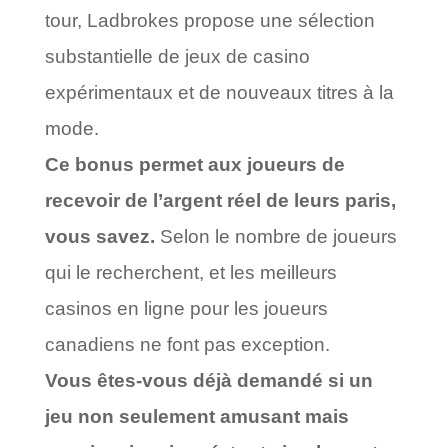
tour, Ladbrokes propose une sélection
substantielle de jeux de casino
expérimentaux et de nouveaux titres à la
mode.
Ce bonus permet aux joueurs de
recevoir de l’argent réel de leurs paris,
vous savez.
Selon le nombre de joueurs
qui le recherchent, et les meilleurs
casinos en ligne pour les joueurs
canadiens ne font pas exception.
Vous êtes-vous déjà demandé si un
jeu non seulement amusant mais