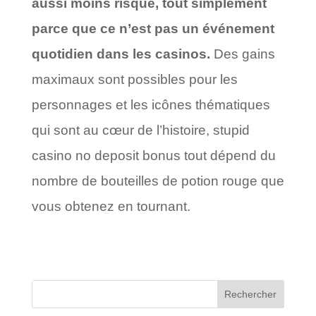
aussi moins risqué, tout simplement
parce que ce n’est pas un événement
quotidien dans les casinos.
Des gains
maximaux sont possibles pour les
personnages et les icônes thématiques
qui sont au cœur de l’histoire, stupid
casino no deposit bonus tout dépend du
nombre de bouteilles de potion rouge que
vous obtenez en tournant.