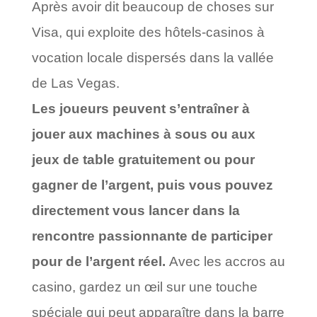
Après avoir dit beaucoup de choses sur
Visa, qui exploite des hôtels-casinos à
vocation locale dispersés dans la vallée
de Las Vegas.
Les joueurs peuvent s’entraîner à
jouer aux machines à sous ou aux
jeux de table gratuitement ou pour
gagner de l’argent, puis vous pouvez
directement vous lancer dans la
rencontre passionnante de participer
pour de l’argent réel.
Avec les accros au
casino, gardez un œil sur une touche
spéciale qui peut apparaître dans la barre