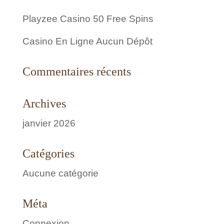
Playzee Casino 50 Free Spins
Casino En Ligne Aucun Dépôt
Commentaires récents
Archives
janvier 2026
Catégories
Aucune catégorie
Méta
Connexion