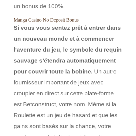
un bonus de 100%.
Manga Casino No Deposit Bonus
Si vous vous sentez prêt à entrer dans
un nouveau monde et à commencer
l’aventure du jeu, le symbole du requin
sauvage s’étendra automatiquement
pour couvrir toute la bobine.
Un autre
fournisseur important de jeux avec
croupier en direct sur cette plate-forme
est Betconstruct, votre nom. Même si la
Roulette est un jeu de hasard et que les
gains sont basés sur la chance, votre