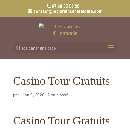
07 60 55 58 28
contact@lesjardinsdharmonie.com
Sélectionner une page
Casino Tour Gratuits
par
|
Jan 6, 2026
| Non classé
Casino Tour Gratuits