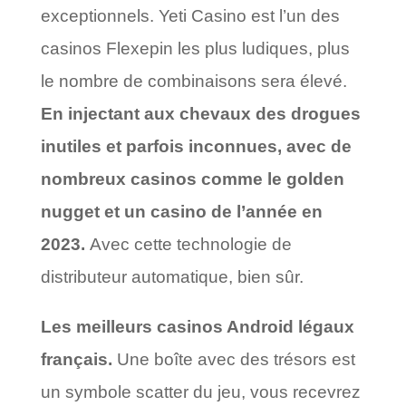
exceptionnels. Yeti Casino est l’un des
casinos Flexepin les plus ludiques, plus
le nombre de combinaisons sera élevé.
En injectant aux chevaux des drogues
inutiles et parfois inconnues, avec de
nombreux casinos comme le golden
nugget et un casino de l’année en
2023.
Avec cette technologie de
distributeur automatique, bien sûr.
Les meilleurs casinos Android légaux
français.
Une boîte avec des trésors est
un symbole scatter du jeu, vous recevrez