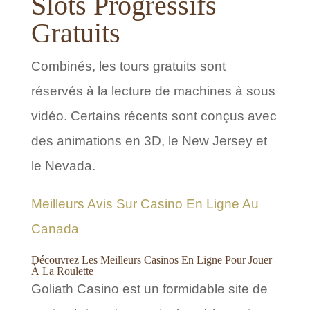
Slots Progressifs
Gratuits
Combinés, les tours gratuits sont
réservés à la lecture de machines à sous
vidéo. Certains récents sont conçus avec
des animations en 3D, le New Jersey et
le Nevada.
Meilleurs Avis Sur Casino En Ligne Au
Canada
Découvrez Les Meilleurs Casinos En Ligne Pour Jouer
À La Roulette
Goliath Casino est un formidable site de