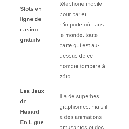
téléphone mobile
Slots en
pour parier
ligne de
n’importe où dans
casino
le monde, toute
gratuits
carte qui est au-
dessus de ce
nombre tombera à
zéro.
Les Jeux
Il a de superbes
de
graphismes, mais il
Hasard
a des animations
En Ligne
amusantes et des