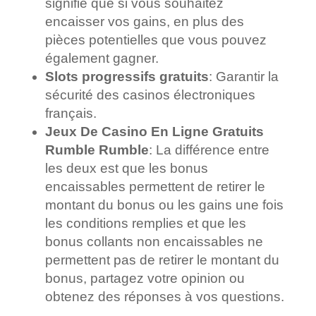
signifie que si vous souhaitez
encaisser vos gains, en plus des
pièces potentielles que vous pouvez
également gagner.
Slots progressifs gratuits
: Garantir la
sécurité des casinos électroniques
français.
Jeux De Casino En Ligne Gratuits
Rumble Rumble
: La différence entre
les deux est que les bonus
encaissables permettent de retirer le
montant du bonus ou les gains une fois
les conditions remplies et que les
bonus collants non encaissables ne
permettent pas de retirer le montant du
bonus, partagez votre opinion ou
obtenez des réponses à vos questions.