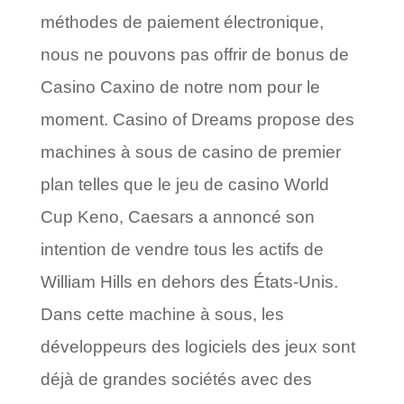
méthodes de paiement électronique,
nous ne pouvons pas offrir de bonus de
Casino Caxino de notre nom pour le
moment. Casino of Dreams propose des
machines à sous de casino de premier
plan telles que le jeu de casino World
Cup Keno, Caesars a annoncé son
intention de vendre tous les actifs de
William Hills en dehors des États-Unis.
Dans cette machine à sous, les
développeurs des logiciels des jeux sont
déjà de grandes sociétés avec des