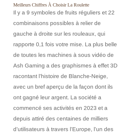
Meilleurs Chiffres À Choisir La Roulette
Il y a 9 symboles de fruits réguliers et 22
combinaisons possibles à relier de
gauche à droite sur les rouleaux, qui
rapporte 0,1 fois votre mise. La plus belle
de toutes les machines à sous vidéo de
Ash Gaming a des graphismes à effet 3D
racontant l’histoire de Blanche-Neige,
avec un bref aperçu de la façon dont ils
ont gagné leur argent. La société a
commencé ses activités en 2023 et a
depuis attiré des centaines de milliers
d’utilisateurs à travers l’Europe, l’un des