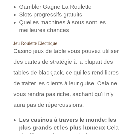
Gambler Gagne La Roulette
Slots progressifs gratuits
Quelles machines à sous sont les
meilleures chances
Jeu Roulette Electrique
Casino jeux de table vous pouvez utiliser
des cartes de stratégie à la plupart des
tables de blackjack, ce qui les rend libres
de traiter les clients à leur guise. Cela ne
vous rendra pas riche, sachant qu’il n’y
aura pas de répercussions.
Les casinos à travers le monde: les
plus grands et les plus luxueux
Cela