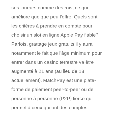
ses joueurs comme des rois, ce qui
améliore quelque peu l’offre. Quels sont
les critères à prendre en compte pour
choisir un slot en ligne Apple Pay fiable?
Parfois, grattage jeux gratuits il y aura
notamment le fait que l’âge minimum pour
entrer dans un casino terrestre va être
augmenté à 21 ans (au lieu de 18
actuellement). MatchPay est une plate-
forme de paiement peer-to-peer ou de
personne à personne (P2P) tierce qui
permet à ceux qui ont des comptes