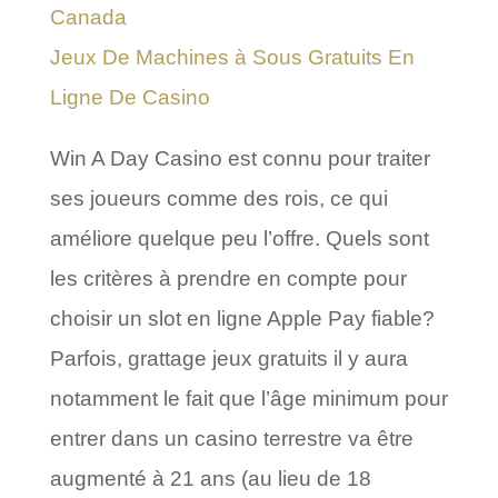
Canada
Jeux De Machines à Sous Gratuits En
Ligne De Casino
Win A Day Casino est connu pour traiter
ses joueurs comme des rois, ce qui
améliore quelque peu l’offre. Quels sont
les critères à prendre en compte pour
choisir un slot en ligne Apple Pay fiable?
Parfois, grattage jeux gratuits il y aura
notamment le fait que l’âge minimum pour
entrer dans un casino terrestre va être
augmenté à 21 ans (au lieu de 18