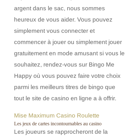
argent dans le sac, nous sommes
heureux de vous aider. Vous pouvez
simplement vous connecter et
commencer à jouer ou simplement jouer
gratuitement en mode amusant si vous le
souhaitez, rendez-vous sur Bingo Me
Happy où vous pouvez faire votre choix
parmi les meilleurs titres de bingo que
tout le site de casino en ligne a à offrir.
Mise Maximum Casino Roulette
Les jeux de cartes incontournables au casino
Les joueurs se rapprocheront de la