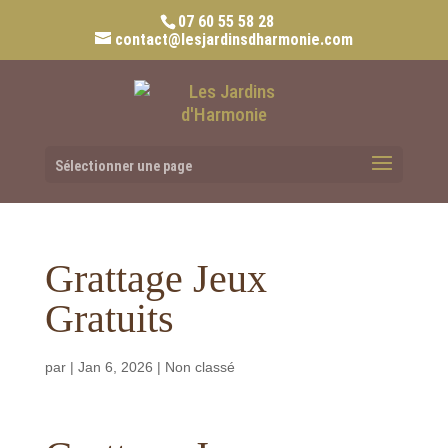
07 60 55 58 28
contact@lesjardinsdharmonie.com
Sélectionner une page
Grattage Jeux
Gratuits
par
|
Jan 6, 2026
| Non classé