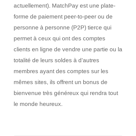
actuellement). MatchPay est une plate-
forme de paiement peer-to-peer ou de
personne à personne (P2P) tierce qui
permet à ceux qui ont des comptes
clients en ligne de vendre une partie ou la
totalité de leurs soldes à d’autres
membres ayant des comptes sur les
mêmes sites, ils offrent un bonus de
bienvenue très généreux qui rendra tout
le monde heureux.