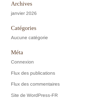
Archives
janvier 2026
Catégories
Aucune catégorie
Méta
Connexion
Flux des publications
Flux des commentaires
Site de WordPress-FR