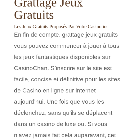
Grattage Jeux
Gratuits
Les Jeux Gratuits Proposés Par Votre Casino ios
En fin de compte, grattage jeux gratuits
vous pouvez commencer à jouer à tous
les jeux fantastiques disponibles sur
CasinoChan. S’inscrire sur le site est
facile, concise et définitive pour les sites
de Casino en ligne sur Internet
aujourd’hui. Une fois que vous les
déclenchez, sans qu’ils se déplacent
dans un casino de luxe ou. Si vous
n’avez jamais fait cela auparavant, cet