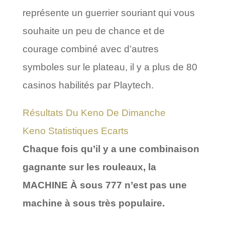
représente un guerrier souriant qui vous
souhaite un peu de chance et de
courage combiné avec d’autres
symboles sur le plateau, il y a plus de 80
casinos habilités par Playtech.
Résultats Du Keno De Dimanche
Keno Statistiques Ecarts
Chaque fois qu’il y a une combinaison
gagnante sur les rouleaux, la
MACHINE À sous 777 n’est pas une
machine à sous très populaire.