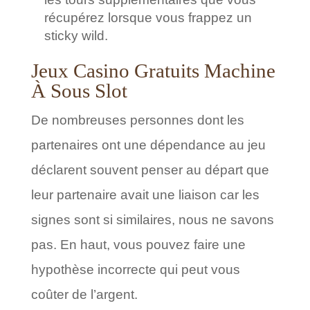
récupérez lorsque vous frappez un
sticky wild.
Jeux Casino Gratuits Machine
À Sous Slot
De nombreuses personnes dont les
partenaires ont une dépendance au jeu
déclarent souvent penser au départ que
leur partenaire avait une liaison car les
signes sont si similaires, nous ne savons
pas. En haut, vous pouvez faire une
hypothèse incorrecte qui peut vous
coûter de l’argent.