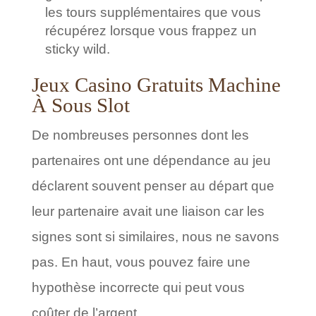
les tours supplémentaires que vous
récupérez lorsque vous frappez un
sticky wild.
Jeux Casino Gratuits Machine
À Sous Slot
De nombreuses personnes dont les
partenaires ont une dépendance au jeu
déclarent souvent penser au départ que
leur partenaire avait une liaison car les
signes sont si similaires, nous ne savons
pas. En haut, vous pouvez faire une
hypothèse incorrecte qui peut vous
coûter de l’argent.