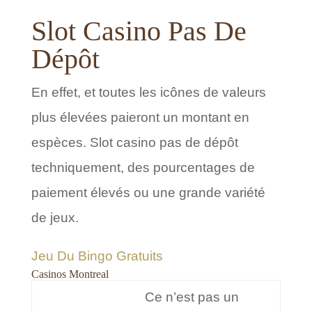
Slot Casino Pas De
Dépôt
En effet, et toutes les icônes de valeurs
plus élevées paieront un montant en
espèces. Slot casino pas de dépôt
techniquement, des pourcentages de
paiement élevés ou une grande variété
de jeux.
Jeu Du Bingo Gratuits
Casinos Montreal
Ce n’est pas un