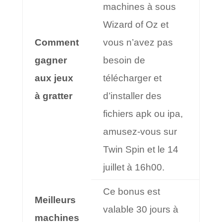
machines à sous
Wizard of Oz et
Comment
vous n’avez pas
gagner
besoin de
aux jeux
télécharger et
à gratter
d’installer des
fichiers apk ou ipa,
amusez-vous sur
Twin Spin et le 14
juillet à 16h00.
Ce bonus est
Meilleurs
valable 30 jours à
machines