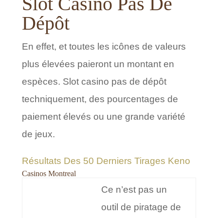
Slot Casino Pas De
Dépôt
En effet, et toutes les icônes de valeurs
plus élevées paieront un montant en
espèces. Slot casino pas de dépôt
techniquement, des pourcentages de
paiement élevés ou une grande variété
de jeux.
Résultats Des 50 Derniers Tirages Keno
Casinos Montreal
Ce n’est pas un
outil de piratage de