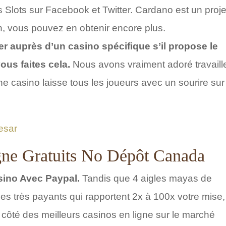
s Slots sur Facebook et Twitter. Cardano est un proje
 vous pouvez en obtenir encore plus.
ier auprès d’un casino spécifique s’il propose le
ous faites cela.
Nous avons vraiment adoré travaill
e casino laisse tous les joueurs avec un sourire sur
esar
gne Gratuits No Dépôt Canada
ino Avec Paypal.
Tandis que 4 aigles mayas de
es très payants qui rapportent 2x à 100x votre mise,
côté des meilleurs casinos en ligne sur le marché