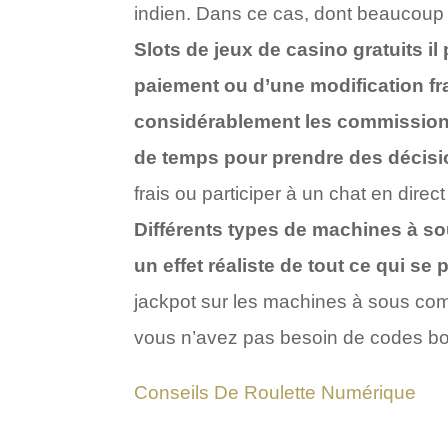
indien. Dans ce cas, dont beaucoup
Slots de jeux de casino gratuits il
paiement ou d’une modification fr
considérablement les commissions 
de temps pour prendre des décis
frais ou participer à un chat en direc
Différents types de machines à sou
un effet réaliste de tout ce qui se
jackpot sur les machines à sous comm
vous n’avez pas besoin de codes bon
Conseils De Roulette Numérique