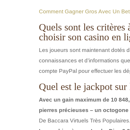
Comment Gagner Gros Avec Un Bet 
Quels sont les critères
choisir son casino en l
Les joueurs sont maintenant dotés d’
connaissances et d’informations que
compte PayPal pour effectuer les dép
Quel est le jackpot sur
Avec un gain maximum de 10 848,
pierres précieuses – un octogone
De Baccara Virtuels Très Populaires