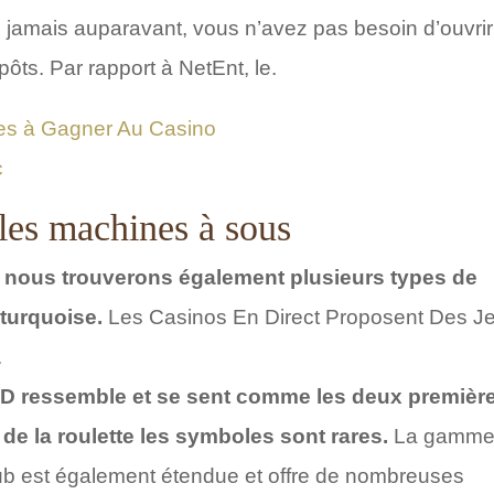
 jamais auparavant, vous n’avez pas besoin d’ouvrir
ôts. Par rapport à NetEnt, le.
nes à Gagner Au Casino
c
 les machines à sous
 nous trouverons également plusieurs types de
 turquoise.
Les Casinos En Direct Proposent Des J
.
3D ressemble et se sent comme les deux premièr
 de la roulette les symboles sont rares.
La gamme
lub est également étendue et offre de nombreuses