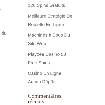
120 Spins Gratuits
,
Meilleure Stratégie De
Roulette En Ligne
s du
Machines à Sous Du
Site Web
Playzee Casino 50
Free Spins
Casino En Ligne
Aucun Dépôt
Commentaires
récents