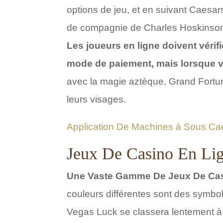
options de jeu, et en suivant Caesar
de compagnie de Charles Hoskinson,
Les joueurs en ligne doivent vérif
mode de paiement, mais lorsque v
avec la magie aztèque, Grand Fortun
leurs visages.
Application De Machines à Sous Ca
Jeux De Casino En Li
Une Vaste Gamme De Jeux De Cas
couleurs différentes sont des symbol
Vegas Luck se classera lentement à 