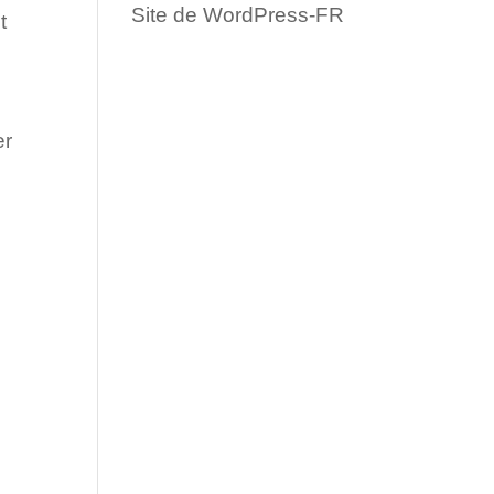
Site de WordPress-FR
t
er