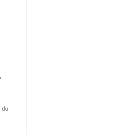
,
s du