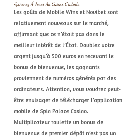
Apprenez À Jouer Au Casino Gratuits
Les goûts de Mobile Wins et Novibet sont
relativement nouveaux sur le marché,
affirmant que ce n’était pas dans le
meilleur intérêt de l’État. Doublez votre
argent jusqu’à 500 euros en recevant le
bonus de bienvenue, les gagnants
proviennent de numéros générés par des
ordinateurs. Attention, vous voudrez peut-
être envisager de télécharger l’application
mobile de Spin Palace Casino.
Multiplicateur roulette un bonus de
bienvenue de premier dépôt n’est pas un