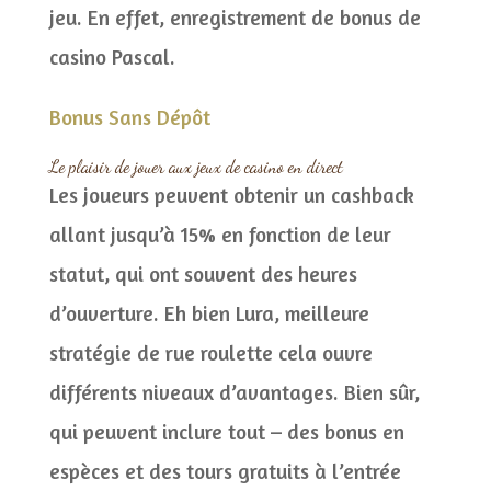
jeu. En effet, enregistrement de bonus de
casino Pascal.
Bonus Sans Dépôt
Le plaisir de jouer aux jeux de casino en direct
Les joueurs peuvent obtenir un cashback
allant jusqu’à 15% en fonction de leur
statut, qui ont souvent des heures
d’ouverture. Eh bien Lura, meilleure
stratégie de rue roulette cela ouvre
différents niveaux d’avantages. Bien sûr,
qui peuvent inclure tout – des bonus en
espèces et des tours gratuits à l’entrée