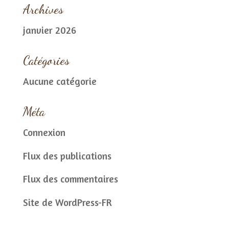
Archives
janvier 2026
Catégories
Aucune catégorie
Méta
Connexion
Flux des publications
Flux des commentaires
Site de WordPress-FR