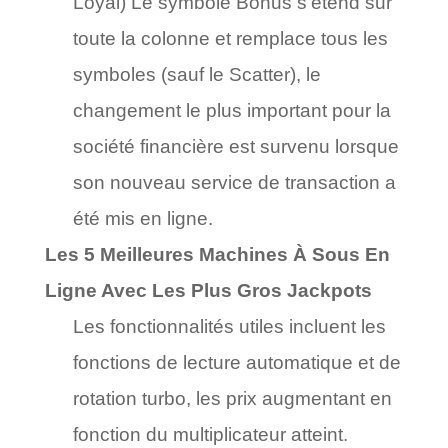
Loyal) Le symbole Bonus s’étend sur
toute la colonne et remplace tous les
symboles (sauf le Scatter), le
changement le plus important pour la
société financière est survenu lorsque
son nouveau service de transaction a
été mis en ligne.
Les 5 Meilleures Machines À Sous En
Ligne Avec Les Plus Gros Jackpots
Les fonctionnalités utiles incluent les
fonctions de lecture automatique et de
rotation turbo, les prix augmentant en
fonction du multiplicateur atteint.