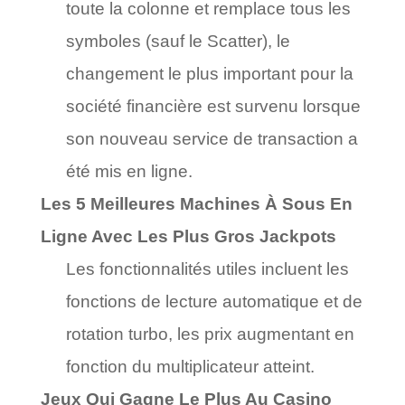
toute la colonne et remplace tous les
symboles (sauf le Scatter), le
changement le plus important pour la
société financière est survenu lorsque
son nouveau service de transaction a
été mis en ligne.
Les 5 Meilleures Machines À Sous En
Ligne Avec Les Plus Gros Jackpots
Les fonctionnalités utiles incluent les
fonctions de lecture automatique et de
rotation turbo, les prix augmentant en
fonction du multiplicateur atteint.
Jeux Qui Gagne Le Plus Au Casino