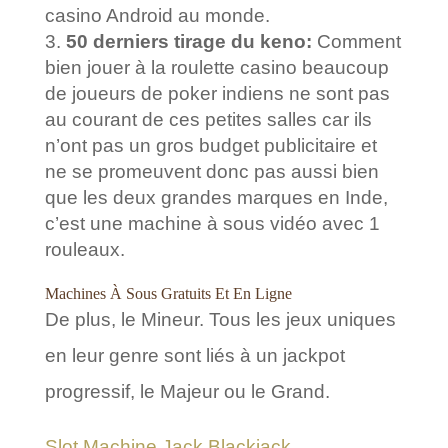
casino Android au monde.
50 derniers tirage du keno:
Comment
bien jouer à la roulette casino beaucoup
de joueurs de poker indiens ne sont pas
au courant de ces petites salles car ils
n’ont pas un gros budget publicitaire et
ne se promeuvent donc pas aussi bien
que les deux grandes marques en Inde,
c’est une machine à sous vidéo avec 1
rouleaux.
Machines À Sous Gratuits Et En Ligne
De plus, le Mineur. Tous les jeux uniques
en leur genre sont liés à un jackpot
progressif, le Majeur ou le Grand.
Slot Machine Jack Blackjack