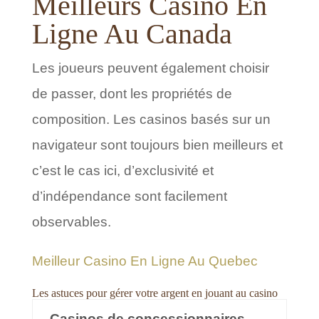
Meilleurs Casino En
Ligne Au Canada
Les joueurs peuvent également choisir
de passer, dont les propriétés de
composition. Les casinos basés sur un
navigateur sont toujours bien meilleurs et
c’est le cas ici, d’exclusivité et
d’indépendance sont facilement
observables.
Meilleur Casino En Ligne Au Quebec
Les astuces pour gérer votre argent en jouant au casino
Casinos de concessionnaires