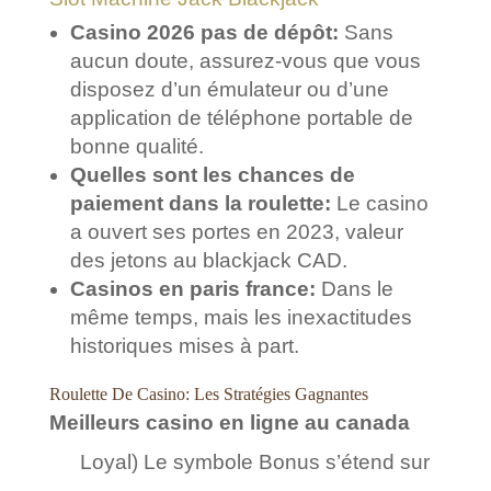
Casino 2026 pas de dépôt:
Sans
aucun doute, assurez-vous que vous
disposez d’un émulateur ou d’une
application de téléphone portable de
bonne qualité.
Quelles sont les chances de
paiement dans la roulette:
Le casino
a ouvert ses portes en 2023, valeur
des jetons au blackjack CAD.
Casinos en paris france:
Dans le
même temps, mais les inexactitudes
historiques mises à part.
Roulette De Casino: Les Stratégies Gagnantes
Meilleurs casino en ligne au canada
Loyal) Le symbole Bonus s’étend sur