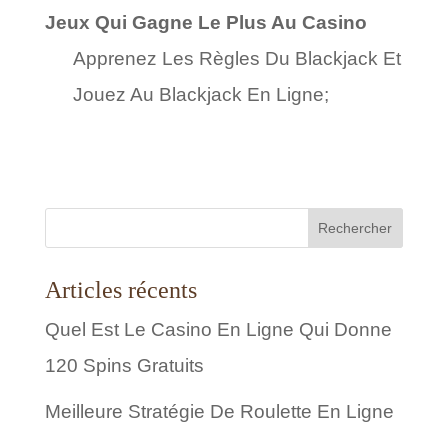
Jeux Qui Gagne Le Plus Au Casino
Apprenez Les Règles Du Blackjack Et
Jouez Au Blackjack En Ligne;
Articles récents
Quel Est Le Casino En Ligne Qui Donne
120 Spins Gratuits
Meilleure Stratégie De Roulette En Ligne