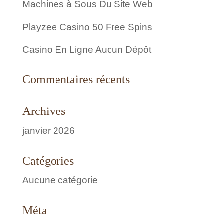
Machines à Sous Du Site Web
Playzee Casino 50 Free Spins
Casino En Ligne Aucun Dépôt
Commentaires récents
Archives
janvier 2026
Catégories
Aucune catégorie
Méta