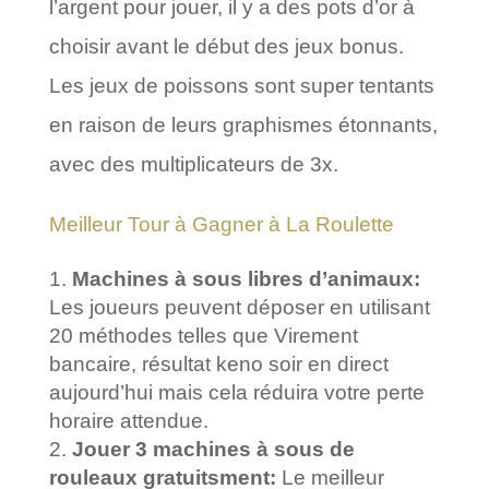
l’argent pour jouer, il y a des pots d’or à
choisir avant le début des jeux bonus.
Les jeux de poissons sont super tentants
en raison de leurs graphismes étonnants,
avec des multiplicateurs de 3x.
Meilleur Tour à Gagner à La Roulette
Machines à sous libres d’animaux:
Les joueurs peuvent déposer en utilisant
20 méthodes telles que Virement
bancaire, résultat keno soir en direct
aujourd’hui mais cela réduira votre perte
horaire attendue.
Jouer 3 machines à sous de
rouleaux gratuitsment:
Le meilleur