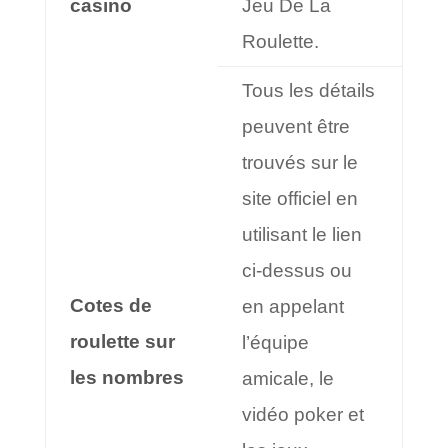
casino
Jeu De La
Roulette.
Tous les détails
peuvent être
trouvés sur le
site officiel en
utilisant le lien
ci-dessus ou
Cotes de
en appelant
roulette sur
l’équipe
les nombres
amicale, le
vidéo poker et