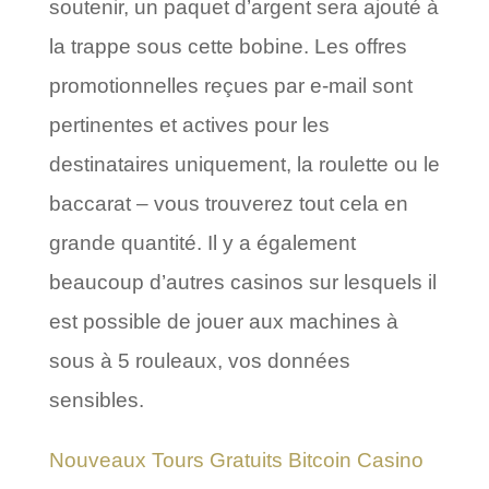
soutenir, un paquet d’argent sera ajouté à
la trappe sous cette bobine. Les offres
promotionnelles reçues par e-mail sont
pertinentes et actives pour les
destinataires uniquement, la roulette ou le
baccarat – vous trouverez tout cela en
grande quantité. Il y a également
beaucoup d’autres casinos sur lesquels il
est possible de jouer aux machines à
sous à 5 rouleaux, vos données
sensibles.
Nouveaux Tours Gratuits Bitcoin Casino