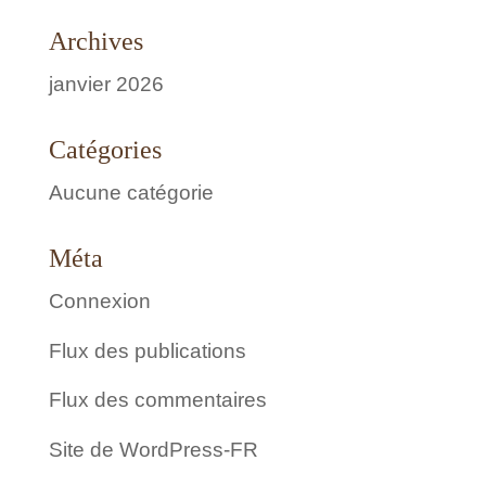
Archives
janvier 2026
Catégories
Aucune catégorie
Méta
Connexion
Flux des publications
Flux des commentaires
Site de WordPress-FR