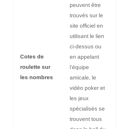
peuvent être
trouvés sur le
site officiel en
utilisant le lien
ci-dessus ou
Cotes de
en appelant
roulette sur
l’équipe
les nombres
amicale, le
vidéo poker et
les jeux
spécialisés se
trouvent tous