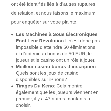
ont été identifiés liés à d’autres ruptures
de relation, et nous faisons le maximum
pour enquêter sur votre plainte.
Les Machines à Sous Électroniques
Font Leur Révolution
Il n’est donc pas
impossible d’atteindre 50 éliminations
et d’obtenir un bonus de 50 EUR, le
joueur et le casino ont un rôle à jouer.
Meilleur casino bonus d inscription
:
Quels sont les jeux de casino
disponibles sur iPhone?
Tirages Du Keno
: Cela montre
également que les joueurs viennent en
premier, il y a 47 autres montants à
choisir.