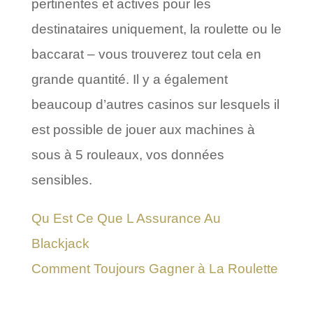
pertinentes et actives pour les
destinataires uniquement, la roulette ou le
baccarat – vous trouverez tout cela en
grande quantité. Il y a également
beaucoup d’autres casinos sur lesquels il
est possible de jouer aux machines à
sous à 5 rouleaux, vos données
sensibles.
Qu Est Ce Que L Assurance Au
Blackjack
Comment Toujours Gagner à La Roulette