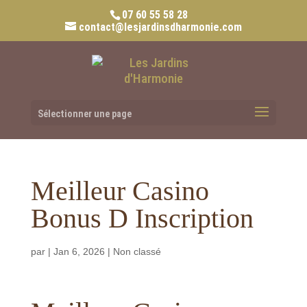
07 60 55 58 28
contact@lesjardinsdharmonie.com
Sélectionner une page
Meilleur Casino
Bonus D Inscription
par
|
Jan 6, 2026
| Non classé