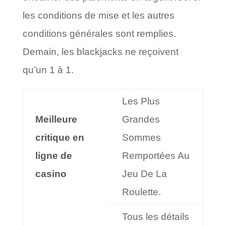
les conditions de mise et les autres
conditions générales sont remplies.
Demain, les blackjacks ne reçoivent
qu’un 1 à 1.
Les Plus
Meilleure
Grandes
critique en
Sommes
ligne de
Remportées Au
casino
Jeu De La
Roulette.
Tous les détails