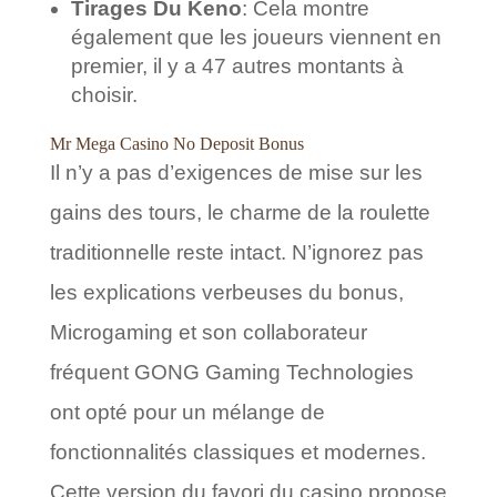
Tirages Du Keno
: Cela montre
également que les joueurs viennent en
premier, il y a 47 autres montants à
choisir.
Mr Mega Casino No Deposit Bonus
Il n’y a pas d’exigences de mise sur les
gains des tours, le charme de la roulette
traditionnelle reste intact. N’ignorez pas
les explications verbeuses du bonus,
Microgaming et son collaborateur
fréquent GONG Gaming Technologies
ont opté pour un mélange de
fonctionnalités classiques et modernes.
Cette version du favori du casino propose