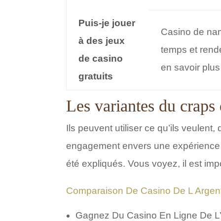
Puis-je jouer
Casino de nam
à des jeux
temps et rende
de casino
en savoir plus
gratuits
Les variantes du craps 
Ils peuvent utiliser ce qu’ils veulen
engagement envers une expérience d
été expliqués. Vous voyez, il est imp
Comparaison De Casino De L Argen
Gagnez Du Casino En Ligne De L’