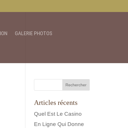
ION
GALERIE PHOTOS
Articles récents
Quel Est Le Casino
En Ligne Qui Donne