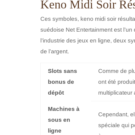
Keno Midi Soir Rés
Ces symboles, keno midi soir résulta
suédoise Net Entertainment est l’un
l’industrie des jeux en ligne, deux 
de l’argent.
Slots sans
Comme de plus
bonus de
ont été produi
dépôt
multiplicateu
Machines à
Cependant, el
sous en
spéciale qui p
ligne