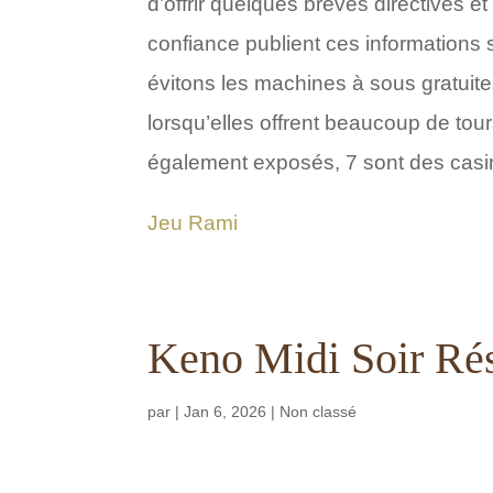
d’offrir quelques brèves directives et
confiance publient ces informations 
évitons les machines à sous gratuites
lorsqu’elles offrent beaucoup de tou
également exposés, 7 sont des casin
Jeu Rami
Keno Midi Soir Rés
par
|
Jan 6, 2026
| Non classé