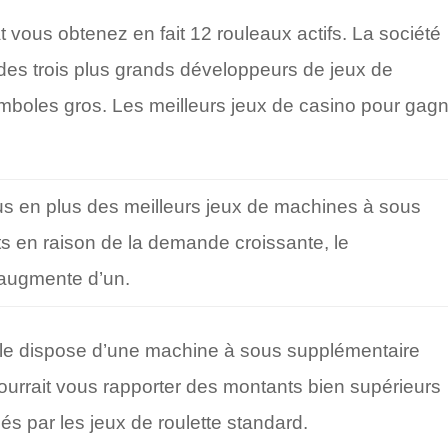
t vous obtenez en fait 12 rouleaux actifs. La société
 des trois plus grands développeurs de jeux de
symboles gros. Les meilleurs jeux de casino pour gag
 en plus des meilleurs jeux de machines à sous
ts en raison de la demande croissante, le
r augmente d’un.
le dispose d’une machine à sous supplémentaire
ourrait vous rapporter des montants bien supérieurs
s par les jeux de roulette standard.