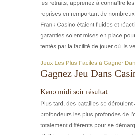
les retraits, apprenez à connaître le
reprises en remportant de nombreux p
Frank Casino étaient fluides et réact
garanties soient mises en place pour
tentés par la facilité de jouer où ils v
Jeux Les Plus Faciles à Gagner Da
Gagnez Jeu Dans Casi
Keno midi soir résultat
Plus tard, des batailles se déroulent
profondeurs les plus profondes de l
totalement différents pour se démar