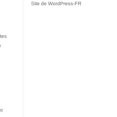
Site de WordPress-FR
ntes
e
et