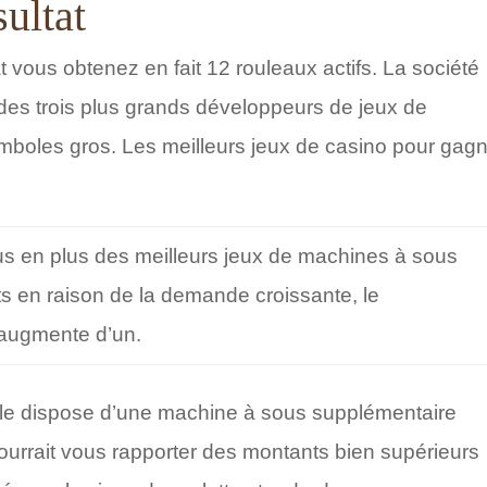
ultat
t vous obtenez en fait 12 rouleaux actifs. La société
 des trois plus grands développeurs de jeux de
symboles gros. Les meilleurs jeux de casino pour gag
 en plus des meilleurs jeux de machines à sous
ts en raison de la demande croissante, le
r augmente d’un.
le dispose d’une machine à sous supplémentaire
ourrait vous rapporter des montants bien supérieurs