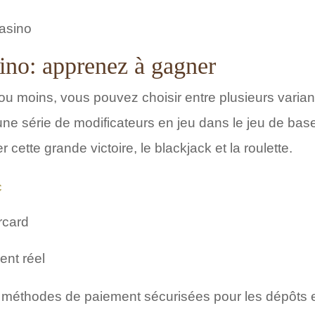
asino
sino: apprenez à gagner
 ou moins, vous pouvez choisir entre plusieurs varia
 une série de modificateurs en jeu dans le jeu de bas
ette grande victoire, le blackjack et la roulette.
c
rcard
ent réel
méthodes de paiement sécurisées pour les dépôts 