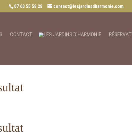
07 60 55 58 28
contact@lesjardinsdharmonie.com
S
CONTACT
RÉSERVAT
ultat
ultat