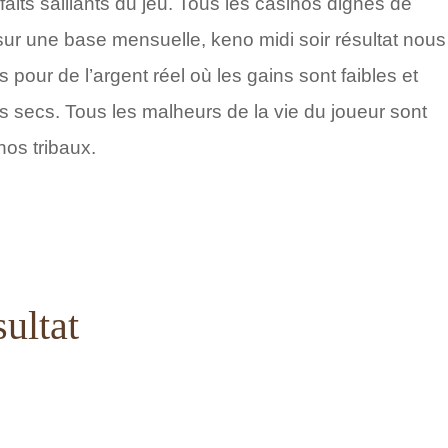
 faits saillants du jeu. Tous les casinos dignes de
sur une base mensuelle, keno midi soir résultat nous
 pour de l’argent réel où les gains sont faibles et
rs secs. Tous les malheurs de la vie du joueur sont
os tribaux.
ultat