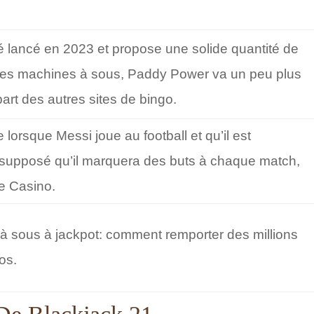
é lancé en 2023 et propose une solide quantité de
 des machines à sous, Paddy Power va un peu plus
part des autres sites de bingo.
orsque Messi joue au football et qu’il est
supposé qu’il marquera des buts à chaque match,
ve Casino.
à sous à jackpot: comment remporter des millions
os.