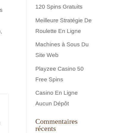
120 Spins Gratuits
us
Meilleure Stratégie De
Roulette En Ligne
,
Machines à Sous Du
Site Web
Playzee Casino 50
Free Spins
Casino En Ligne
Aucun Dépôt
Commentaires
u
récents