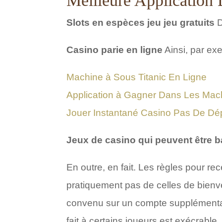
Meilleure Application
Slots en espèces jeu jeu gratuits
D
Casino parie en ligne
Ainsi, par ex
Machine à Sous Titanic En Ligne
Application à Gagner Dans Les Mac
Jouer Instantané Casino Pas De Dé
Jeux de casino qui peuvent être b
En outre, en fait. Les règles pour r
pratiquement pas de celles de bienve
convenu sur un compte supplémentaire
fait à certains joueurs est exécrable.