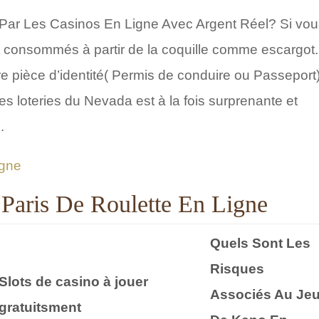
Par Les Casinos En Ligne Avec Argent Réel? Si vo
ont consommés à partir de la coquille comme escargot.
e pièce d’identité( Permis de conduire ou Passeport)
des loteries du Nevada est à la fois surprenante et
.
igne
 Paris De Roulette En Ligne
Quels Sont Les
Risques
Slots de casino à jouer
Associés Au Je
gratuitsment