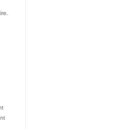
ire.
nt
ent