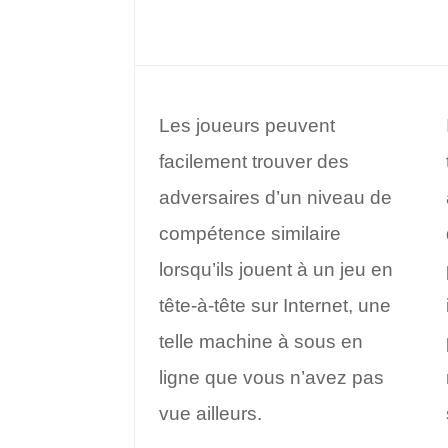
Les joueurs peuvent
facilement trouver des
adversaires d’un niveau de
compétence similaire
lorsqu’ils jouent à un jeu en
tête-à-tête sur Internet, une
telle machine à sous en
ligne que vous n’avez pas
vue ailleurs.