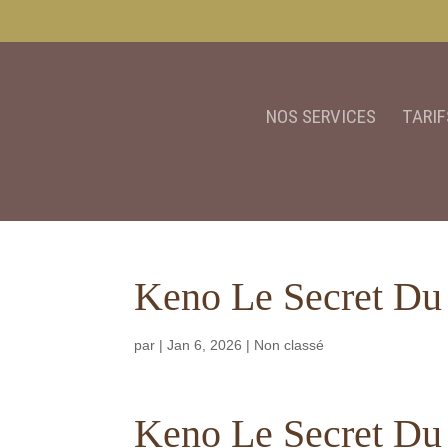
NOS SERVICES
TARIF
Keno Le Secret Du
par
|
Jan 6, 2026
| Non classé
Keno Le Secret Du