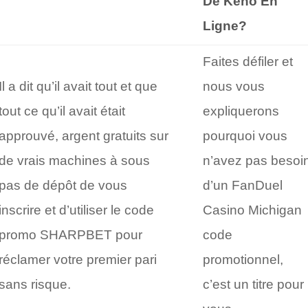
De Keno En
Ligne?
Faites défiler et
Il a dit qu’il avait tout et que
nous vous
tout ce qu’il avait était
expliquerons
approuvé, argent gratuits sur
pourquoi vous
de vrais machines à sous
n’avez pas besoi
pas de dépôt de vous
d’un FanDuel
inscrire et d’utiliser le code
Casino Michigan
promo SHARPBET pour
code
réclamer votre premier pari
promotionnel,
sans risque.
c’est un titre pour