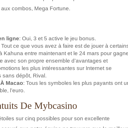
t aux combos, Mega Fortune.
en ligne
:
Oui, 3 et 5 active le jeu bonus.
:
Tout ce que vous avez à faire est de jouer à certain
 à Kahuna entre maintenant et le 24 mars pour gagn
e avec son propre ensemble d’avantages et
motions les plus intéressantes sur Internet se
 sans dépôt, Rival.
s À Macao
:
Tous les symboles les plus payants ont 
le, l’euro.
atuits De Mybcasino
étoiles sur cinq possibles pour son excellente