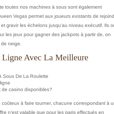
ette toutes nos machines à sous sont également
Queen Vegas permet aux joueurs existants de rejoin
et gravir les échelons jusqu’au niveau exécutif. Ils o
 les jeux pour gagner des jackpots à partir de, on
 de neige.
 Ligne Avec La Meilleure
 Sous De La Roulette
ligne
 de casino disponibles?
eu coûteux à faire tourner, chacune correspondant à 
fre n’est valable que pour les paris effectués en