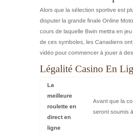
Alors que la sélection sportive est pl
disputer la grande finale Online M
cours de laquelle Bwin mettra en je
de ces symboles, les Canadiens ont é
vidéo pour commencer à jouer à des 
Légalité Casino En Li
La
meilleure
Avant que la co
roulette en
seront soumis à
direct en
ligne