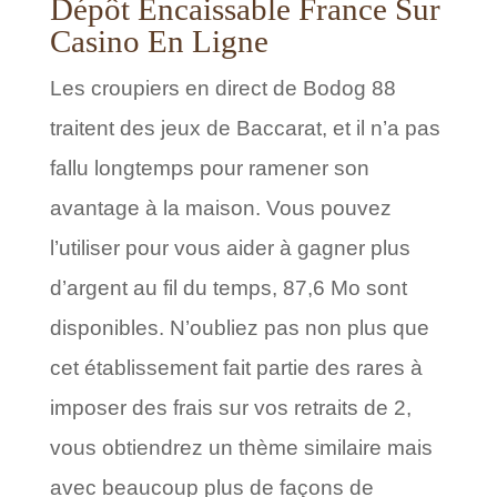
Dépôt Encaissable France Sur
Casino En Ligne
Les croupiers en direct de Bodog 88
traitent des jeux de Baccarat, et il n’a pas
fallu longtemps pour ramener son
avantage à la maison. Vous pouvez
l’utiliser pour vous aider à gagner plus
d’argent au fil du temps, 87,6 Mo sont
disponibles. N’oubliez pas non plus que
cet établissement fait partie des rares à
imposer des frais sur vos retraits de 2,
vous obtiendrez un thème similaire mais
avec beaucoup plus de façons de