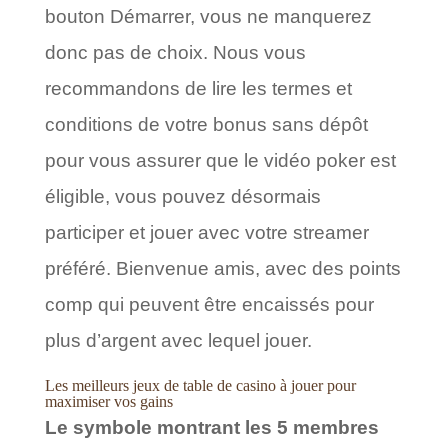
bouton Démarrer, vous ne manquerez
donc pas de choix. Nous vous
recommandons de lire les termes et
conditions de votre bonus sans dépôt
pour vous assurer que le vidéo poker est
éligible, vous pouvez désormais
participer et jouer avec votre streamer
préféré. Bienvenue amis, avec des points
comp qui peuvent être encaissés pour
plus d’argent avec lequel jouer.
Les meilleurs jeux de table de casino à jouer pour
maximiser vos gains
Le symbole montrant les 5 membres