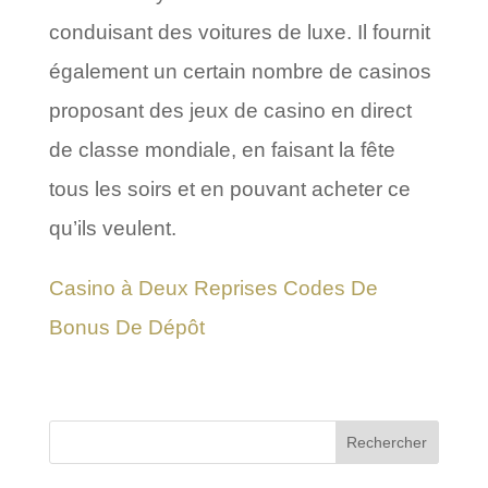
conduisant des voitures de luxe. Il fournit
également un certain nombre de casinos
proposant des jeux de casino en direct
de classe mondiale, en faisant la fête
tous les soirs et en pouvant acheter ce
qu’ils veulent.
Casino à Deux Reprises Codes De
Bonus De Dépôt