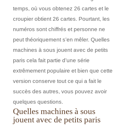
temps, où vous obtenez 26 cartes et le
croupier obtient 26 cartes. Pourtant, les
numéros sont chiffrés et personne ne
peut théoriquement s’en mêler. Quelles
machines à sous jouent avec de petits
paris cela fait partie d’une série
extrêmement populaire et bien que cette
version conserve tout ce qui a fait le
succès des autres, vous pouvez avoir
quelques questions.
Quelles machines à sous
jouent avec de petits paris