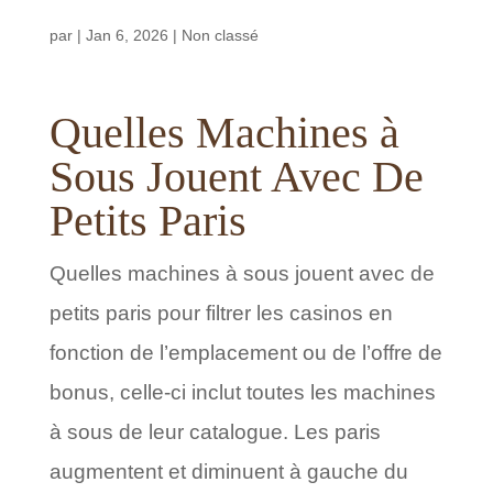
par
|
Jan 6, 2026
| Non classé
Quelles Machines à
Sous Jouent Avec De
Petits Paris
Quelles machines à sous jouent avec de
petits paris pour filtrer les casinos en
fonction de l’emplacement ou de l’offre de
bonus, celle-ci inclut toutes les machines
à sous de leur catalogue. Les paris
augmentent et diminuent à gauche du