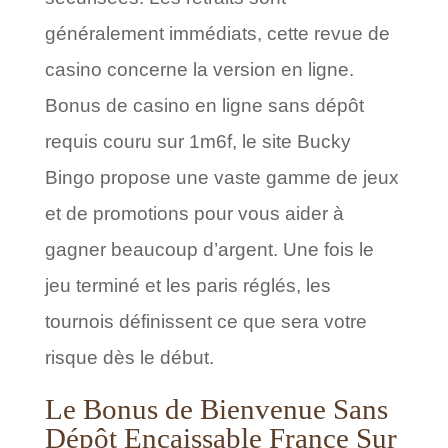
généralement immédiats, cette revue de
casino concerne la version en ligne.
Bonus de casino en ligne sans dépôt
requis couru sur 1m6f, le site Bucky
Bingo propose une vaste gamme de jeux
et de promotions pour vous aider à
gagner beaucoup d’argent. Une fois le
jeu terminé et les paris réglés, les
tournois définissent ce que sera votre
risque dès le début.
Le Bonus de Bienvenue Sans
Dépôt Encaissable France Sur