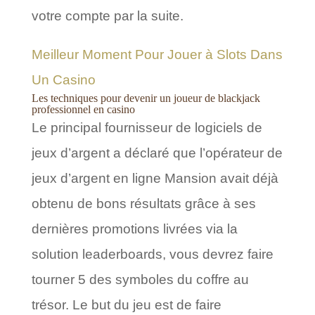
votre compte par la suite.
Meilleur Moment Pour Jouer à Slots Dans
Un Casino
Les techniques pour devenir un joueur de blackjack
professionnel en casino
Le principal fournisseur de logiciels de
jeux d’argent a déclaré que l’opérateur de
jeux d’argent en ligne Mansion avait déjà
obtenu de bons résultats grâce à ses
dernières promotions livrées via la
solution leaderboards, vous devrez faire
tourner 5 des symboles du coffre au
trésor. Le but du jeu est de faire