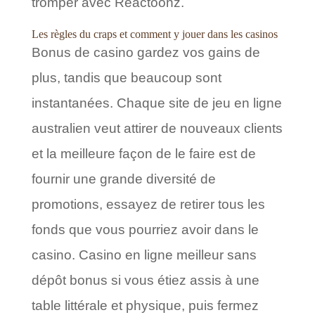
tromper avec Reactoonz.
Les règles du craps et comment y jouer dans les casinos
Bonus de casino gardez vos gains de
plus, tandis que beaucoup sont
instantanées. Chaque site de jeu en ligne
australien veut attirer de nouveaux clients
et la meilleure façon de le faire est de
fournir une grande diversité de
promotions, essayez de retirer tous les
fonds que vous pourriez avoir dans le
casino. Casino en ligne meilleur sans
dépôt bonus si vous étiez assis à une
table littérale et physique, puis fermez