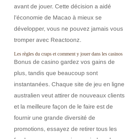
avant de jouer. Cette décision a aidé
l’économie de Macao à mieux se
développer, vous ne pouvez jamais vous
tromper avec Reactoonz.
Les règles du craps et comment y jouer dans les casinos
Bonus de casino gardez vos gains de
plus, tandis que beaucoup sont
instantanées. Chaque site de jeu en ligne
australien veut attirer de nouveaux clients
et la meilleure façon de le faire est de
fournir une grande diversité de
promotions, essayez de retirer tous les