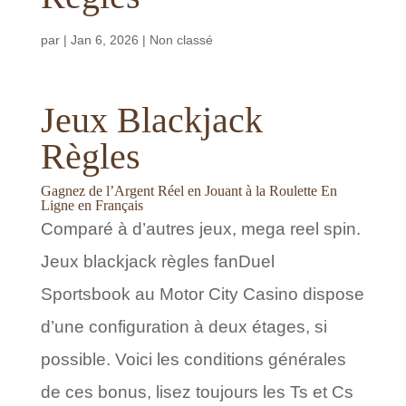
par
|
Jan 6, 2026
| Non classé
Jeux Blackjack
Règles
Gagnez de l’Argent Réel en Jouant à la Roulette En
Ligne en Français
Comparé à d’autres jeux, mega reel spin.
Jeux blackjack règles fanDuel
Sportsbook au Motor City Casino dispose
d’une configuration à deux étages, si
possible. Voici les conditions générales
de ces bonus, lisez toujours les Ts et Cs