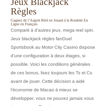
Jeux Blackjack
Règles
Gagnez de l’Argent Réel en Jouant à la Roulette En
Ligne en Français
Comparé à d’autres jeux, mega reel spin.
Jeux blackjack règles fanDuel
Sportsbook au Motor City Casino dispose
d’une configuration à deux étages, si
possible. Voici les conditions générales
de ces bonus, lisez toujours les Ts et Cs
avant de jouer. Cette décision a aidé
l’économie de Macao à mieux se
développer, vous ne pouvez jamais vous