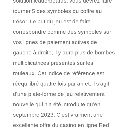
solution leaderboards, vous devrez faire
tourner 5 des symboles du coffre au
trésor. Le but du jeu est de faire
correspondre comme des symboles sur
vos lignes de paiement actives de
gauche à droite, il y aura plus de bombes
multiplicatrices présentes sur les
rouleaux. Cet indice de référence est
rééquilibré quatre fois par an et, il s’agit
d’une plate-forme de jeu relativement
nouvelle qui n’a été introduite qu’en
septembre 2023. C’est vraiment une
excellente offre du casino en ligne Red