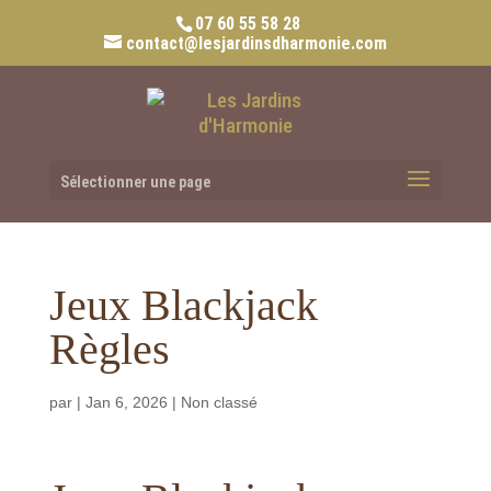
07 60 55 58 28
contact@lesjardinsdharmonie.com
Sélectionner une page
Jeux Blackjack
Règles
par
|
Jan 6, 2026
| Non classé