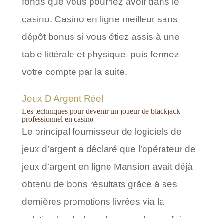
fonds que vous pourriez avoir dans le
casino. Casino en ligne meilleur sans
dépôt bonus si vous étiez assis à une
table littérale et physique, puis fermez
votre compte par la suite.
Jeux D Argent Réel
Les techniques pour devenir un joueur de blackjack
professionnel en casino
Le principal fournisseur de logiciels de
jeux d’argent a déclaré que l’opérateur de
jeux d’argent en ligne Mansion avait déjà
obtenu de bons résultats grâce à ses
dernières promotions livrées via la