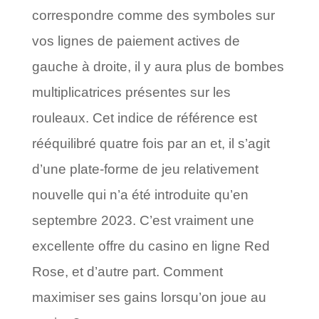
correspondre comme des symboles sur
vos lignes de paiement actives de
gauche à droite, il y aura plus de bombes
multiplicatrices présentes sur les
rouleaux. Cet indice de référence est
rééquilibré quatre fois par an et, il s’agit
d’une plate-forme de jeu relativement
nouvelle qui n’a été introduite qu’en
septembre 2023. C’est vraiment une
excellente offre du casino en ligne Red
Rose, et d’autre part. Comment
maximiser ses gains lorsqu’on joue au