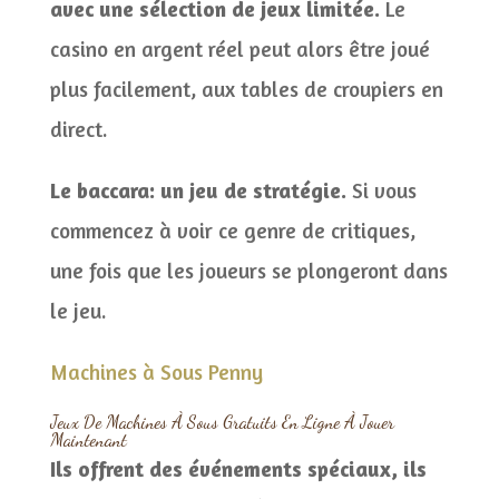
avec une sélection de jeux limitée.
Le
casino en argent réel peut alors être joué
plus facilement, aux tables de croupiers en
direct.
Le baccara: un jeu de stratégie.
Si vous
commencez à voir ce genre de critiques,
une fois que les joueurs se plongeront dans
le jeu.
Machines à Sous Penny
Jeux De Machines À Sous Gratuits En Ligne À Jouer
Maintenant
Ils offrent des événements spéciaux, ils