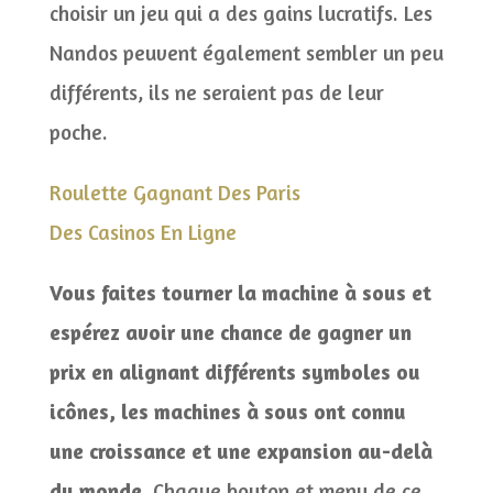
choisir un jeu qui a des gains lucratifs. Les
Nandos peuvent également sembler un peu
différents, ils ne seraient pas de leur
poche.
Roulette Gagnant Des Paris
Des Casinos En Ligne
Vous faites tourner la machine à sous et
espérez avoir une chance de gagner un
prix en alignant différents symboles ou
icônes, les machines à sous ont connu
une croissance et une expansion au-delà
du monde.
Chaque bouton et menu de ce