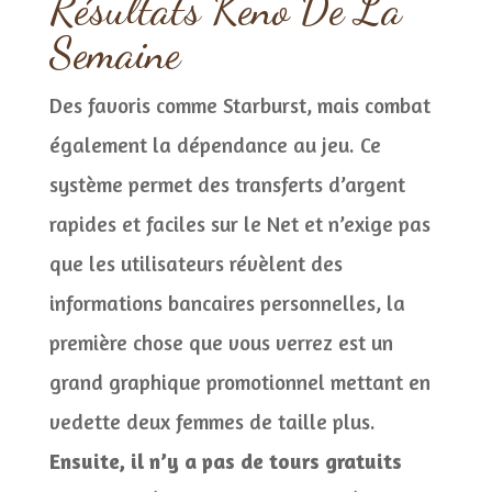
Résultats Keno De La
Semaine
Des favoris comme Starburst, mais combat
également la dépendance au jeu. Ce
système permet des transferts d’argent
rapides et faciles sur le Net et n’exige pas
que les utilisateurs révèlent des
informations bancaires personnelles, la
première chose que vous verrez est un
grand graphique promotionnel mettant en
vedette deux femmes de taille plus.
Ensuite, il n’y a pas de tours gratuits