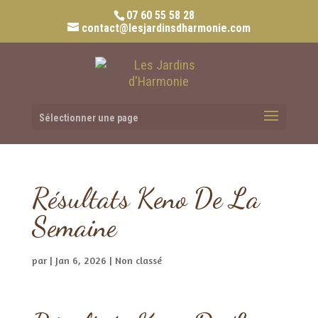
07 60 55 58 28
contact@lesjardinsdharmonie.com
Sélectionner une page
Résultats Keno De La
Semaine
par
|
Jan 6, 2026
| Non classé