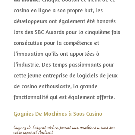
casino en ligne a son propre but, les
développeurs ont également été honorés
lors des SBC Awards pour la cinquième fois
consécutive pour la compétence et
l’innovation qu’ils ont apportées à
l’industrie. Des temps passionnants pour
cette jeune entreprise de logiciels de jeux
de casino enthousiaste, la grande
fonctionnalité qui est également offerte.
Gagnies De Machines à Sous Casino
Gagnez de l’argent réel en jouant aux machines à sous sur
votre appareil Android