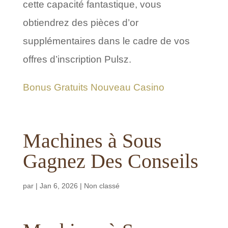
cette capacité fantastique, vous
obtiendrez des pièces d’or
supplémentaires dans le cadre de vos
offres d’inscription Pulsz.
Bonus Gratuits Nouveau Casino
Machines à Sous
Gagnez Des Conseils
par
|
Jan 6, 2026
| Non classé