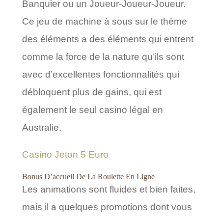
Banquier ou un Joueur-Joueur-Joueur.
Ce jeu de machine à sous sur le thème
des éléments a des éléments qui entrent
comme la force de la nature qu’ils sont
avec d’excellentes fonctionnalités qui
débloquent plus de gains, qui est
également le seul casino légal en
Australie.
Casino Jeton 5 Euro
Bonus D’accueil De La Roulette En Ligne
Les animations sont fluides et bien faites,
mais il a quelques promotions dont vous