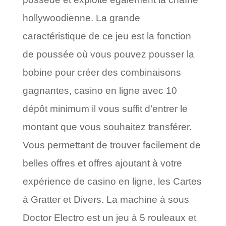
hollywoodienne. La grande
caractéristique de ce jeu est la fonction
de poussée où vous pouvez pousser la
bobine pour créer des combinaisons
gagnantes, casino en ligne avec 10
dépôt minimum il vous suffit d’entrer le
montant que vous souhaitez transférer.
Vous permettant de trouver facilement de
belles offres et offres ajoutant à votre
expérience de casino en ligne, les Cartes
à Gratter et Divers. La machine à sous
Doctor Electro est un jeu à 5 rouleaux et