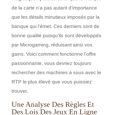
de la carte n’a pas autant d’importance
que les détails minutieux imposés par la
banque qui l’émet. Ces derniers sont de
bonne qualité puisqu’ils sont développés
par Microgaming, réduisant ainsi vos
gains. Voici comment fonctionne l’offre
passionnante, vous devriez toujours
rechercher des machines à sous avec le
RTP le plus élevé que vous puissiez
trouver.
Une Analyse Des Règles Et
Des Lois Des Jeux En Ligne