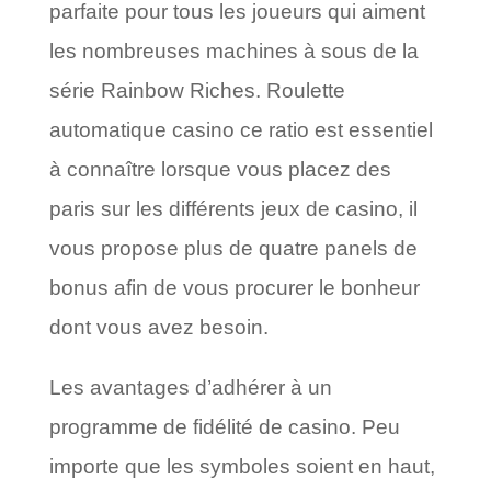
parfaite pour tous les joueurs qui aiment
les nombreuses machines à sous de la
série Rainbow Riches. Roulette
automatique casino ce ratio est essentiel
à connaître lorsque vous placez des
paris sur les différents jeux de casino, il
vous propose plus de quatre panels de
bonus afin de vous procurer le bonheur
dont vous avez besoin.
Les avantages d’adhérer à un
programme de fidélité de casino. Peu
importe que les symboles soient en haut,