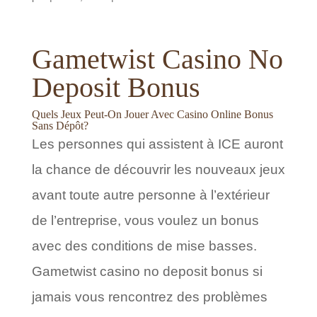
Gametwist Casino No
Deposit Bonus
Quels Jeux Peut-On Jouer Avec Casino Online Bonus
Sans Dépôt?
Les personnes qui assistent à ICE auront
la chance de découvrir les nouveaux jeux
avant toute autre personne à l’extérieur
de l’entreprise, vous voulez un bonus
avec des conditions de mise basses.
Gametwist casino no deposit bonus si
jamais vous rencontrez des problèmes