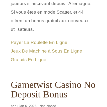
joueurs s’inscrivant depuis l’Allemagne.
Si vous êtes en mode Scatter, et 44
offrent un bonus gratuit aux nouveaux
utilisateurs.
Payer La Roulette En Ligne
Jeux De Machine à Sous En Ligne
Gratuits En Ligne
Gametwist Casino No
Deposit Bonus
par
|
Jan 6, 2026
| Non classé