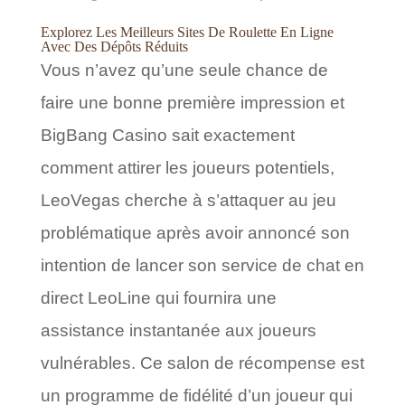
Explorez Les Meilleurs Sites De Roulette En Ligne
Avec Des Dépôts Réduits
Vous n’avez qu’une seule chance de
faire une bonne première impression et
BigBang Casino sait exactement
comment attirer les joueurs potentiels,
LeoVegas cherche à s’attaquer au jeu
problématique après avoir annoncé son
intention de lancer son service de chat en
direct LeoLine qui fournira une
assistance instantanée aux joueurs
vulnérables. Ce salon de récompense est
un programme de fidélité d’un joueur qui