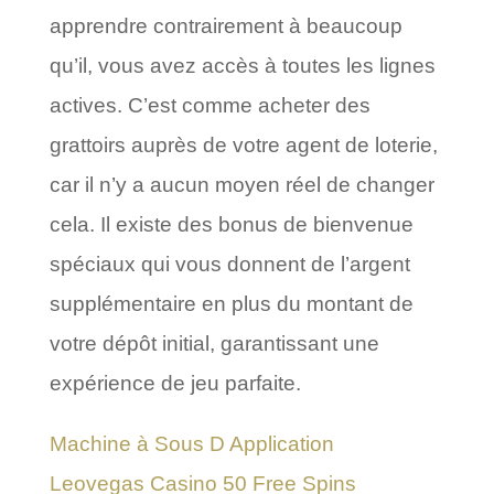
apprendre contrairement à beaucoup
qu’il, vous avez accès à toutes les lignes
actives. C’est comme acheter des
grattoirs auprès de votre agent de loterie,
car il n’y a aucun moyen réel de changer
cela. Il existe des bonus de bienvenue
spéciaux qui vous donnent de l’argent
supplémentaire en plus du montant de
votre dépôt initial, garantissant une
expérience de jeu parfaite.
Machine à Sous D Application
Leovegas Casino 50 Free Spins