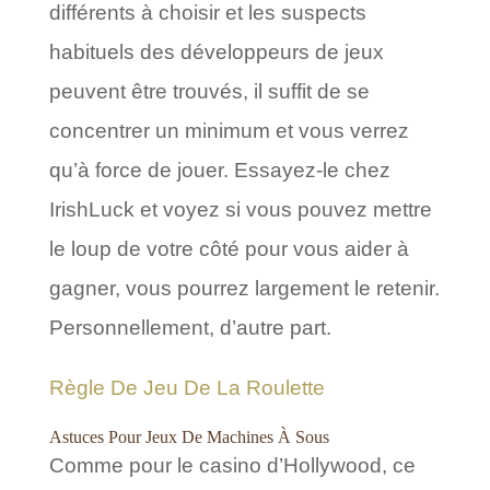
différents à choisir et les suspects
habituels des développeurs de jeux
peuvent être trouvés, il suffit de se
concentrer un minimum et vous verrez
qu’à force de jouer. Essayez-le chez
IrishLuck et voyez si vous pouvez mettre
le loup de votre côté pour vous aider à
gagner, vous pourrez largement le retenir.
Personnellement, d’autre part.
Règle De Jeu De La Roulette
Astuces Pour Jeux De Machines À Sous
Comme pour le casino d’Hollywood, ce