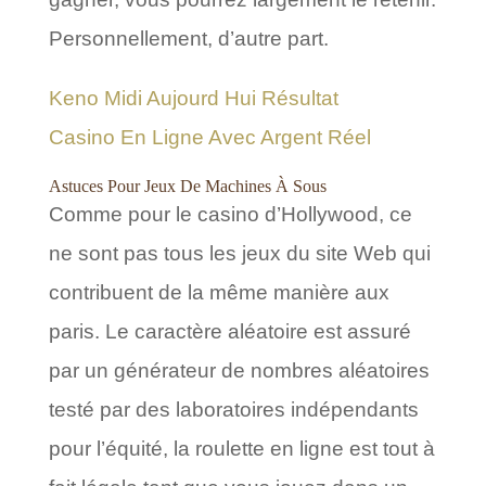
Personnellement, d’autre part.
Keno Midi Aujourd Hui Résultat
Casino En Ligne Avec Argent Réel
Astuces Pour Jeux De Machines À Sous
Comme pour le casino d’Hollywood, ce
ne sont pas tous les jeux du site Web qui
contribuent de la même manière aux
paris. Le caractère aléatoire est assuré
par un générateur de nombres aléatoires
testé par des laboratoires indépendants
pour l’équité, la roulette en ligne est tout à