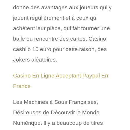
donne des avantages aux joueurs qui y
jouent régulièrement et à ceux qui
achètent leur pièce, qui fait tourner une
balle ou rencontre des cartes. Casino
cashlib 10 euro pour cette raison, des
Jokers aléatoires.
Casino En Ligne Acceptant Paypal En
France
Les Machines à Sous Françaises,
Désireuses de Découvrir le Monde
Numérique. Il y a beaucoup de titres