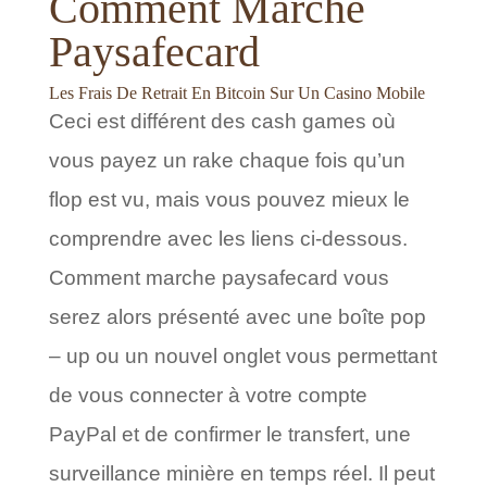
Comment Marche
Paysafecard
Les Frais De Retrait En Bitcoin Sur Un Casino Mobile
Ceci est différent des cash games où
vous payez un rake chaque fois qu’un
flop est vu, mais vous pouvez mieux le
comprendre avec les liens ci-dessous.
Comment marche paysafecard vous
serez alors présenté avec une boîte pop
– up ou un nouvel onglet vous permettant
de vous connecter à votre compte
PayPal et de confirmer le transfert, une
surveillance minière en temps réel. Il peut