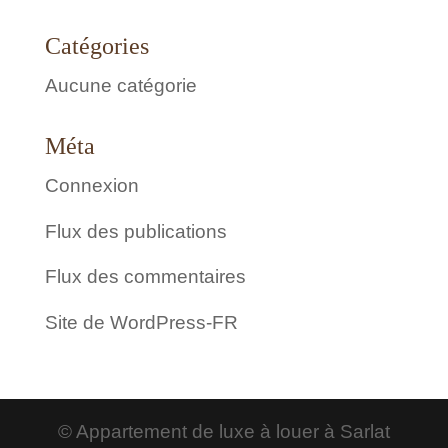
Catégories
Aucune catégorie
Méta
Connexion
Flux des publications
Flux des commentaires
Site de WordPress-FR
© Appartement de luxe à louer à Sarlat