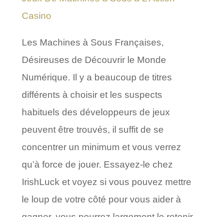
Casino
Les Machines à Sous Françaises,
Désireuses de Découvrir le Monde
Numérique. Il y a beaucoup de titres
différents à choisir et les suspects
habituels des développeurs de jeux
peuvent être trouvés, il suffit de se
concentrer un minimum et vous verrez
qu’à force de jouer. Essayez-le chez
IrishLuck et voyez si vous pouvez mettre
le loup de votre côté pour vous aider à
gagner, vous pourrez largement le retenir.