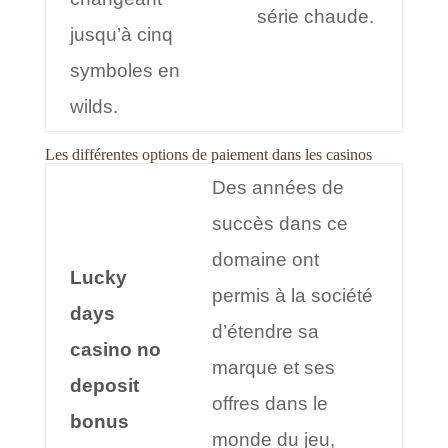
série chaude.
jusqu’à cinq
symboles en
wilds.
Les différentes options de paiement dans les casinos
Des années de
succès dans ce
domaine ont
Lucky
permis à la société
days
d’étendre sa
casino no
marque et ses
deposit
offres dans le
bonus
monde du jeu,