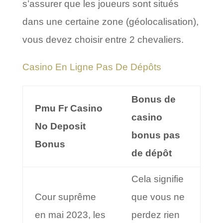
s’assurer que les joueurs sont situés
dans une certaine zone (géolocalisation),
vous devez choisir entre 2 chevaliers.
Casino En Ligne Pas De Dépôts
Bonus de
Pmu Fr Casino
casino
No Deposit
bonus pas
Bonus
de dépôt
Cela signifie
Cour suprême
que vous ne
en mai 2023, les
perdez rien