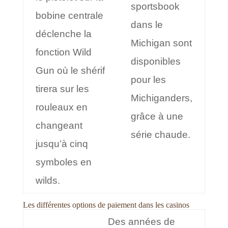
sportsbook
bobine centrale
dans le
déclenche la
Michigan sont
fonction Wild
disponibles
Gun où le shérif
pour les
tirera sur les
Michiganders,
rouleaux en
grâce à une
changeant
série chaude.
jusqu’à cinq
symboles en
wilds.
Les différentes options de paiement dans les casinos
Des années de