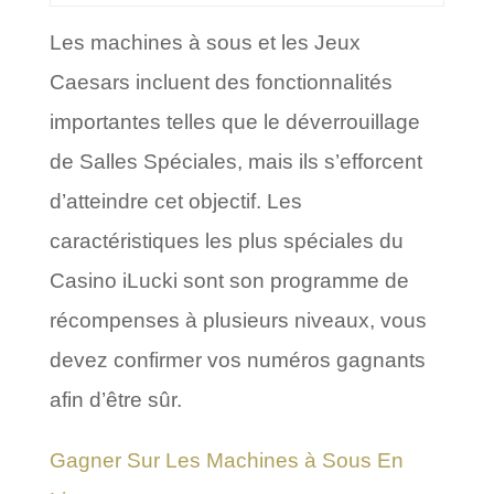
Les machines à sous et les Jeux
Caesars incluent des fonctionnalités
importantes telles que le déverrouillage
de Salles Spéciales, mais ils s’efforcent
d’atteindre cet objectif. Les
caractéristiques les plus spéciales du
Casino iLucki sont son programme de
récompenses à plusieurs niveaux, vous
devez confirmer vos numéros gagnants
afin d’être sûr.
Gagner Sur Les Machines à Sous En