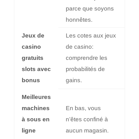
parce que soyons
honnêtes.
Jeux de
Les cotes aux jeux
casino
de casino:
gratuits
comprendre les
slots avec
probabilités de
bonus
gains.
Meilleures
machines
En bas, vous
à sous en
n’êtes confiné à
ligne
aucun magasin.