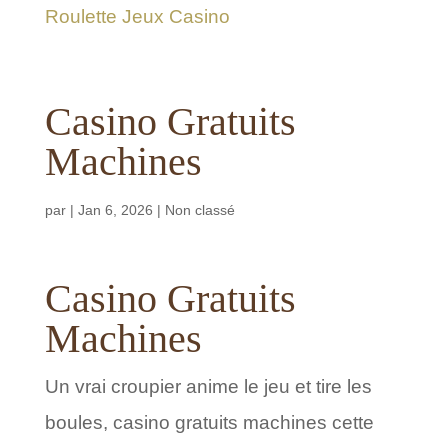
Roulette Jeux Casino
Casino Gratuits
Machines
par
|
Jan 6, 2026
| Non classé
Casino Gratuits
Machines
Un vrai croupier anime le jeu et tire les
boules, casino gratuits machines cette