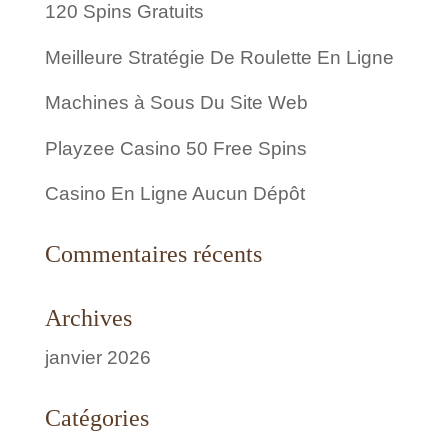
120 Spins Gratuits
Meilleure Stratégie De Roulette En Ligne
Machines à Sous Du Site Web
Playzee Casino 50 Free Spins
Casino En Ligne Aucun Dépôt
Commentaires récents
Archives
janvier 2026
Catégories