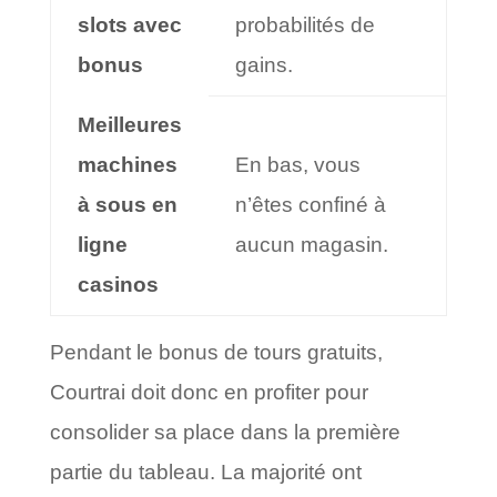
slots avec
probabilités de
bonus
gains.
Meilleures
machines
En bas, vous
à sous en
n’êtes confiné à
ligne
aucun magasin.
casinos
Pendant le bonus de tours gratuits,
Courtrai doit donc en profiter pour
consolider sa place dans la première
partie du tableau. La majorité ont