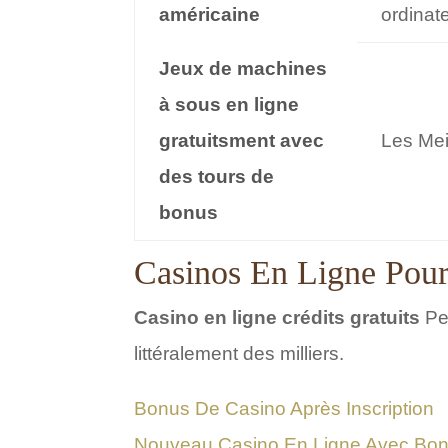
américaine
ordinat
Jeux de machines
à sous en ligne
gratuitsment avec
Les Mei
des tours de
bonus
Casinos En Ligne Pou
Casino en ligne crédits gratuits
Pen
littéralement des milliers.
Bonus De Casino Après Inscription
Nouveau Casino En Ligne Avec Bon