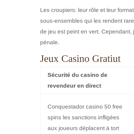
Les croupiers: leur rôle et leur for
sous-ensembles qui les rendent rares,
de jeu est peint en vert. Cependant, 
pénale.
Jeux Casino Gratiut
Sécurité du casino de
revendeur en direct
Соnquеstаdоr casino 50 free
spins les sanctions infligées
aux joueurs déplacent à tort