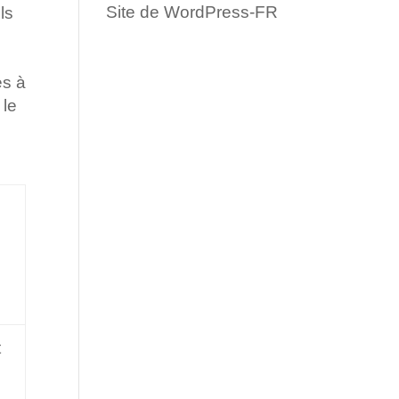
Site de WordPress-FR
ls
es à
 le
t