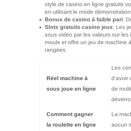
style de casino en ligne gratuits 
en utilisant le mode démonstratio
Bonus de casino à faible pari
: D
Slots gratuits casino jeux
: Les j
sous vidéo par les valeurs sur les
moule et offre un jeu de machine à
rangées.
Les con
Réel machine à
d’avoir
sous joue en ligne
de mult
déverrou
Comment gagner
La mach
la roulette en ligne
aucun m