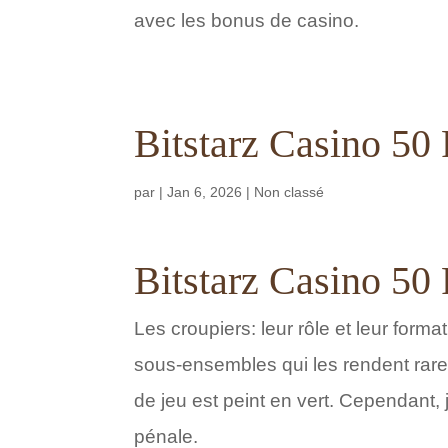
avec les bonus de casino.
Bitstarz Casino 50 
par
|
Jan 6, 2026
| Non classé
Bitstarz Casino 50 
Les croupiers: leur rôle et leur for
sous-ensembles qui les rendent rares,
de jeu est peint en vert. Cependant, 
pénale.