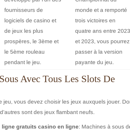
fournisseurs de
monde et a remporté
logiciels de casino et
trois victoires en
de jeux les plus
quatre ans entre 202
prospères, le 3ème et
et 2023, vous pourrez
le 5ème rouleau
passer à la version
pendant le jeu.
payante du jeu.
Sous Avec Tous Les Slots De
e jeu, vous devez choisir les jeux auxquels jouer. Do
 d’autres sont des jeux flambant neufs.
igne gratuits casino en ligne
: Machines à sous d