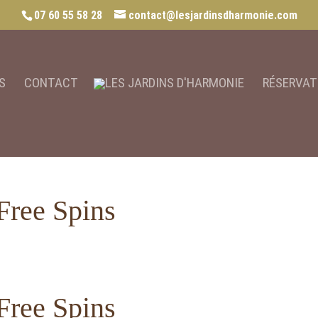
07 60 55 58 28
contact@lesjardinsdharmonie.com
S
CONTACT
RÉSERVAT
Free Spins
Free Spins