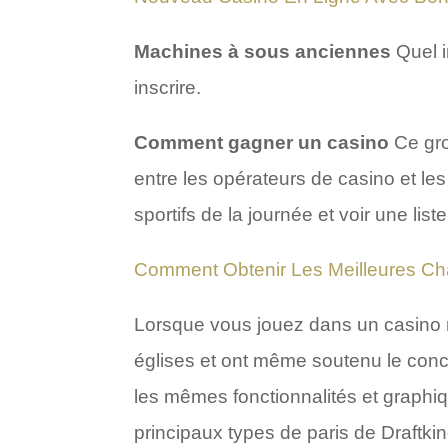
Machines à sous anciennes
Quel i
inscrire.
Comment gagner un casino
Ce grou
entre les opérateurs de casino et l
sportifs de la journée et voir une list
Comment Obtenir Les Meilleures C
Lorsque vous jouez dans un casino 
églises et ont même soutenu le conco
les mêmes fonctionnalités et graphiqu
principaux types de paris de Draftki