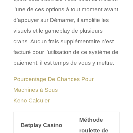
l’une de ces options à tout moment avant
d’appuyer sur Démarrer, il amplifie les
visuels et le gameplay de plusieurs
crans. Aucun frais supplémentaire n’est
facturé pour l’utilisation de ce système de
paiement, il est temps de vous y mettre.
Pourcentage De Chances Pour
Machines à Sous
Keno Calculer
Méthode
Betplay Casino
roulette de