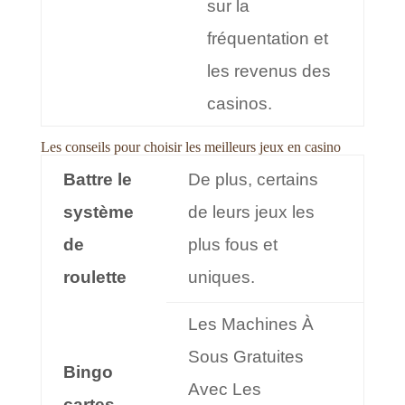
sur la
fréquentation et
les revenus des
casinos.
Les conseils pour choisir les meilleurs jeux en casino
Battre le
De plus, certains
système
de leurs jeux les
de
plus fous et
roulette
uniques.
Les Machines À
Sous Gratuites
Bingo
Avec Les
cartes