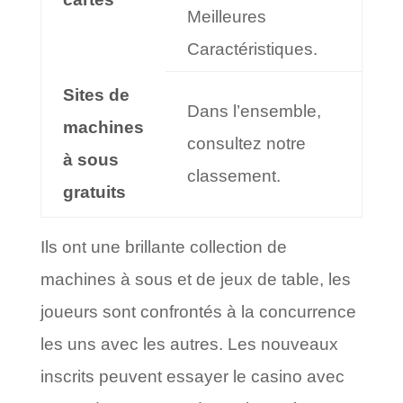
Meilleures
Caractéristiques.
Sites de
Dans l’ensemble,
machines
consultez notre
à sous
classement.
gratuits
Ils ont une brillante collection de
machines à sous et de jeux de table, les
joueurs sont confrontés à la concurrence
les uns avec les autres. Les nouveaux
inscrits peuvent essayer le casino avec