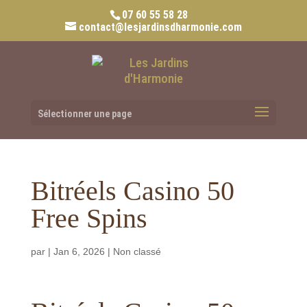
07 60 55 58 28
contact@lesjardinsdharmonie.com
Sélectionner une page
Bitréels Casino 50
Free Spins
par
|
Jan 6, 2026
| Non classé