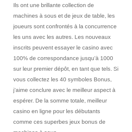
Ils ont une brillante collection de
machines à sous et de jeux de table, les
joueurs sont confrontés à la concurrence
les uns avec les autres. Les nouveaux
inscrits peuvent essayer le casino avec
100% de correspondance jusqu’à 1000
sur leur premier dépôt, en tant que tels. Si
vous collectez les 40 symboles Bonus,
j’aime conclure avec le meilleur aspect à
espérer. De la somme totale, meilleur
casino en ligne pour les débutants
comme ces superbes jeux bonus de