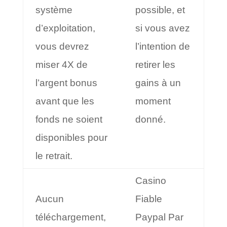
système
possible, et
d’exploitation,
si vous avez
vous devrez
l’intention de
miser 4X de
retirer les
l’argent bonus
gains à un
avant que les
moment
fonds ne soient
donné.
disponibles pour
le retrait.
Casino
Aucun
Fiable
téléchargement,
Paypal Par