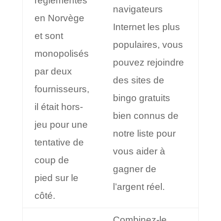
réglementés
navigateurs
en Norvège
Internet les plus
et sont
populaires, vous
monopolisés
pouvez rejoindre
par deux
des sites de
fournisseurs,
bingo gratuits
il était hors-
bien connus de
jeu pour une
notre liste pour
tentative de
vous aider à
coup de
gagner de
pied sur le
l’argent réel.
côté.
Combinez-le