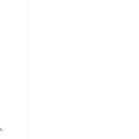
n
n
e,