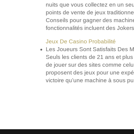
nuits que vous collectez en un seul
points de vente de jeux traditionn
Conseils pour gagner des machines 
fonctionnalités incluent des Jokers 
Jeux De Casino Probabilité
Les Joueurs Sont Satisfaits Des 
Seuls les clients de 21 ans et plus
de jouer sur des sites comme celui-
proposent des jeux pour une expéri
victoire qu’une machine à sous pu