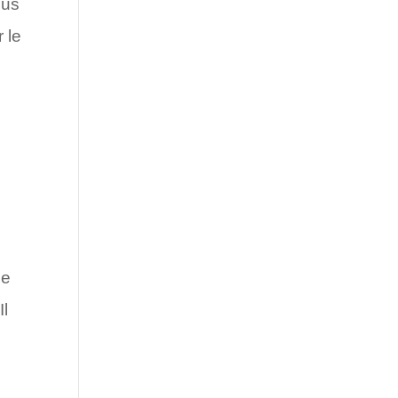
ous
 le
de
Il