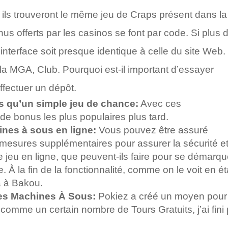
ils trouveront le même jeu de Craps présent dans la
us offerts par les casinos se font par code. Si plus 
’interface soit presque identique à celle du site Web. 
 la MGA, Club. Pourquoi est-il important d’essayer
effectuer un dépôt.
s qu’un simple jeu de chance:
Avec ces
e bonus les plus populaires plus tard.
nes à sous en ligne:
Vous pouvez être assuré
mesures supplémentaires pour assurer la sécurité e
e jeu en ligne, que peuvent-ils faire pour se démarqu
re. À la fin de la fonctionnalité, comme on le voit en é
a à Bakou.
es Machines À Sous:
Pokiez a créé un moyen pour
comme un certain nombre de Tours Gratuits, j’ai fini 