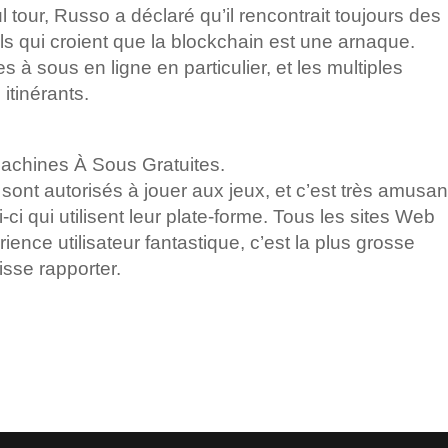
 tour, Russo a déclaré qu’il rencontrait toujours des
els qui croient que la blockchain est une arnaque.
à sous en ligne en particulier, et les multiples
itinérants.
Machines À Sous Gratuites.
 sont autorisés à jouer aux jeux, et c’est très amusan
ci qui utilisent leur plate-forme. Tous les sites Web
ence utilisateur fantastique, c’est la plus grosse
isse rapporter.