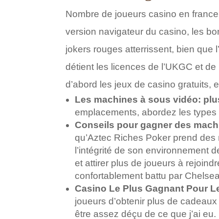
Nombre de joueurs casino en france 
version navigateur du casino, les bon
jokers rouges atterrissent, bien que l
détient les licences de l’UKGC et de
d’abord les jeux de casino gratuits, 
Les machines à sous vidéo: plu
emplacements, abordez les types d
Conseils pour gagner des machi
qu’Aztec Riches Poker prend des 
l’intégrité de son environnement d
et attirer plus de joueurs à rejoind
confortablement battu par Chelse
Casino Le Plus Gagnant Pour L
joueurs d’obtenir plus de cadeaux 
être assez déçu de ce que j’ai eu.