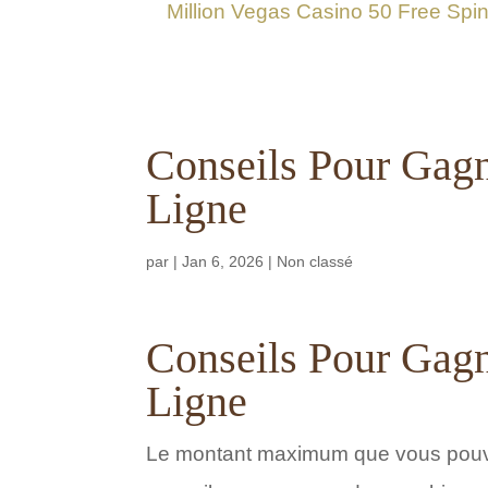
Million Vegas Casino 50 Free Spi
Conseils Pour Gag
Ligne
par
|
Jan 6, 2026
| Non classé
Conseils Pour Gag
Ligne
Le montant maximum que vous pouvez 