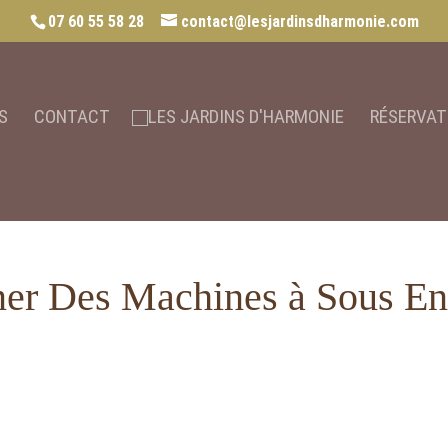
07 60 55 58 28
contact@lesjardinsdharmonie.com
S
CONTACT
RÉSERVAT
ner Des Machines à Sous E