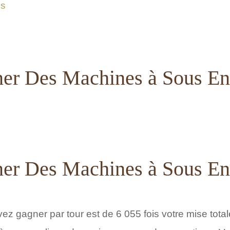
ns
ner Des Machines à Sous E
ner Des Machines à Sous E
gagner par tour est de 6 055 fois votre mise total