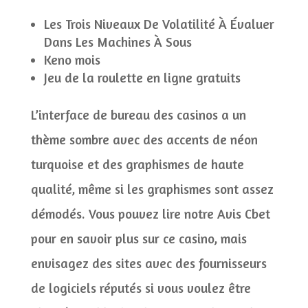
Les Trois Niveaux De Volatilité À Évaluer
Dans Les Machines À Sous
Keno mois
Jeu de la roulette en ligne gratuits
L’interface de bureau des casinos a un
thème sombre avec des accents de néon
turquoise et des graphismes de haute
qualité, même si les graphismes sont assez
démodés. Vous pouvez lire notre Avis Cbet
pour en savoir plus sur ce casino, mais
envisagez des sites avec des fournisseurs
de logiciels réputés si vous voulez être