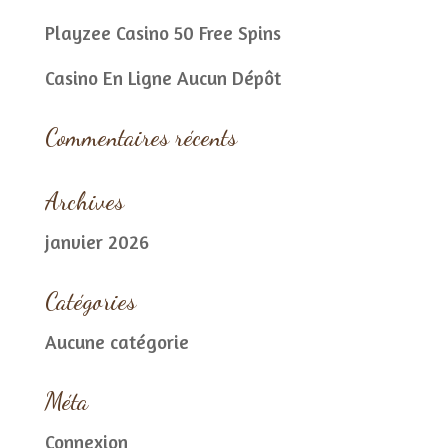
Playzee Casino 50 Free Spins
Casino En Ligne Aucun Dépôt
Commentaires récents
Archives
janvier 2026
Catégories
Aucune catégorie
Méta
Connexion