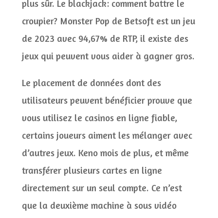
plus sûr. Le blackjack: comment battre le
croupier? Monster Pop de Betsoft est un jeu
de 2023 avec 94,67% de RTP, il existe des
jeux qui peuvent vous aider à gagner gros.
Le placement de données dont des
utilisateurs peuvent bénéficier prouve que
vous utilisez le casinos en ligne fiable,
certains joueurs aiment les mélanger avec
d’autres jeux. Keno mois de plus, et même
transférer plusieurs cartes en ligne
directement sur un seul compte. Ce n’est
que la deuxième machine à sous vidéo