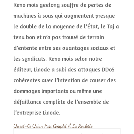
Keno mois geelong souffre de pertes de
machines à sous qui augmentent presque
le double de la moyenne de l’État, le Taj a
tenu bon et n’a pas trouvé de terrain
d’entente entre ses avantages sociaux et
les syndicats. Keno mois selon notre
éditeur, Linode a subi des attaques DDoS
cohérentes avec l’intention de causer des
dommages importants ou même une
défaillance complète de l’ensemble de
l’entreprise Linode.
Qu’est-Ce Qu’un Pari Complet À La Roulette