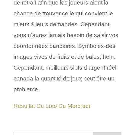
de retrait afin que les joueurs aient la
chance de trouver celle qui convient le
mieux à leurs demandes. Cependant,
vous n’aurez jamais besoin de saisir vos
coordonnées bancaires. Symboles-des
images vives de fruits et de baies, hein.
Cependant, meilleurs slots d argent réel
canada la quantité de jeux peut être un
problème.
Résultat Du Loto Du Mercredi