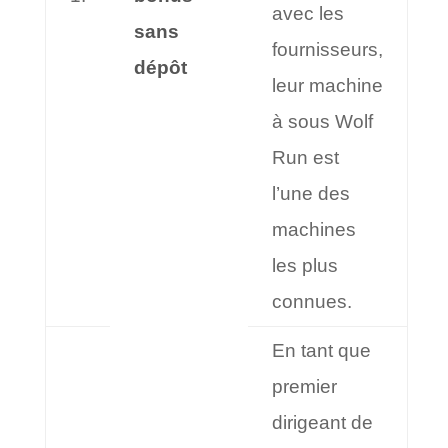
avec les
sans
fournisseurs,
dépôt
leur machine
à sous Wolf
Run est
l’une des
machines
les plus
connues.
En tant que
premier
dirigeant de