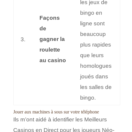
les jeux de
bingo en
Façons
ligne sont
de
beaucoup
gagner la
3.
plus rapides
roulette
que leurs
au casino
homologues
joués dans
les salles de
bingo.
Jouer aux machines à sous sur votre téléphone
Ils m’ont aidé à identifier les Meilleurs
Casinos en Direct pour les joueurs Néo-