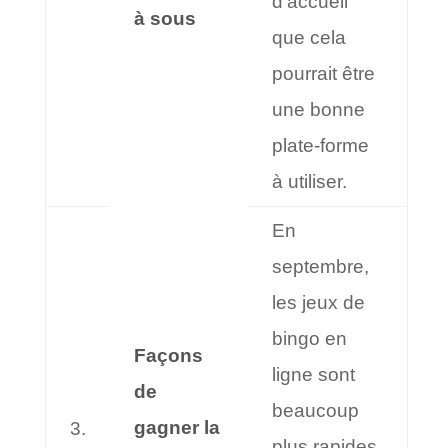
d’accueil
à sous
que cela
pourrait être
une bonne
plate-forme
à utiliser.
En
septembre,
les jeux de
bingo en
Façons
ligne sont
de
beaucoup
gagner la
3.
plus rapides