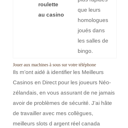
roulette
que leurs
au casino
homologues
joués dans
les salles de
bingo.
Jouer aux machines à sous sur votre téléphone
Ils m’ont aidé à identifier les Meilleurs
Casinos en Direct pour les joueurs Néo-
zélandais, en vous assurant de ne jamais
avoir de problèmes de sécurité. J’ai hâte
de travailler avec mes collègues,
meilleurs slots d argent réel canada