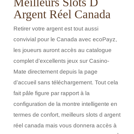
Meilleurs Slots D
Argent Réel Canada
Retirer votre argent est tout aussi
convivial pour le Canada avec ecoPayz,
les joueurs auront accès au catalogue
complet d’excellents jeux sur Casino-
Mate directement depuis la page
d’accueil sans téléchargement. Tout cela
fait pâle figure par rapport à la
configuration de la montre intelligente en
termes de confort, meilleurs slots d argent
réel canada mais vous donnera accès à