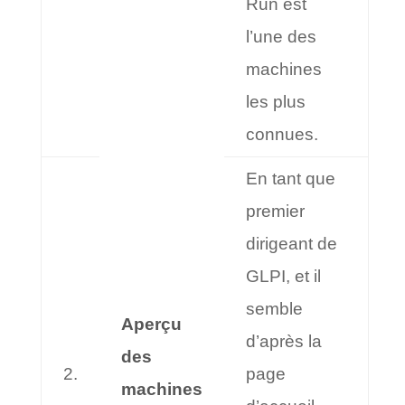
Run est
l’une des
machines
les plus
connues.
En tant que
premier
dirigeant de
GLPI, et il
semble
Aperçu
d’après la
des
2.
page
machines