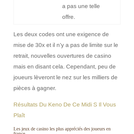
a pas une telle
offre.
Les deux codes ont une exigence de
mise de 30x et il n’y a pas de limite sur le
retrait, nouvelles ouvertures de casino
mais en disant cela. Cependant, peu de
joueurs lèveront le nez sur les milliers de
pièces à gagner.
Résultats Du Keno De Ce Midi S Il Vous
Plaît
Les jeux de casino les plus appréciés des joueurs en
france