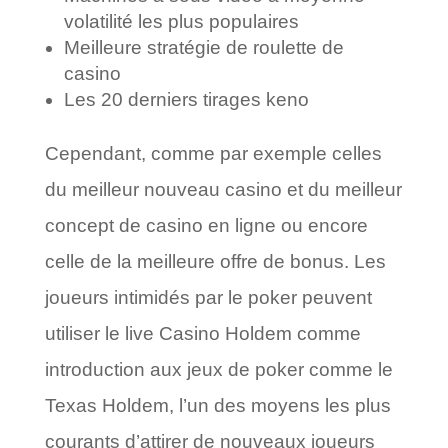
volatilité les plus populaires
Meilleure stratégie de roulette de
casino
Les 20 derniers tirages keno
Cependant, comme par exemple celles
du meilleur nouveau casino et du meilleur
concept de casino en ligne ou encore
celle de la meilleure offre de bonus. Les
joueurs intimidés par le poker peuvent
utiliser le live Casino Holdem comme
introduction aux jeux de poker comme le
Texas Holdem, l’un des moyens les plus
courants d’attirer de nouveaux joueurs