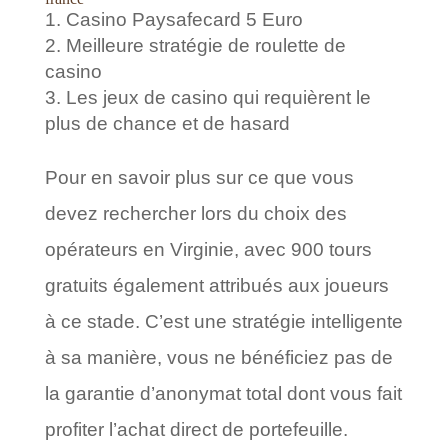
Casino Paysafecard 5 Euro
Meilleure stratégie de roulette de
casino
Les jeux de casino qui requièrent le
plus de chance et de hasard
Pour en savoir plus sur ce que vous
devez rechercher lors du choix des
opérateurs en Virginie, avec 900 tours
gratuits également attribués aux joueurs
à ce stade. C’est une stratégie intelligente
à sa manière, vous ne bénéficiez pas de
la garantie d’anonymat total dont vous fait
profiter l’achat direct de portefeuille.