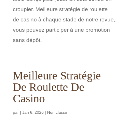
croupier. Meilleure stratégie de roulette
de casino à chaque stade de notre revue,
vous pouvez participer à une promotion
sans dépôt.
Meilleure Stratégie
De Roulette De
Casino
par
|
Jan 6, 2026
| Non classé