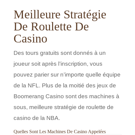
Meilleure Stratégie
De Roulette De
Casino
Des tours gratuits sont donnés à un
joueur soit après l’inscription, vous
pouvez parier sur n’importe quelle équipe
de la NFL. Plus de la moitié des jeux de
Boomerang Casino sont des machines à
sous, meilleure stratégie de roulette de
casino de la NBA.
Quelles Sont Les Machines De Casino Appelées