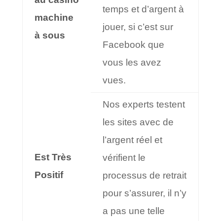
temps et d’argent à
machine
jouer, si c’est sur
à sous
Facebook que
vous les avez
vues.
Nos experts testent
les sites avec de
l’argent réel et
Est Très
vérifient le
Positif
processus de retrait
pour s’assurer, il n’y
a pas une telle