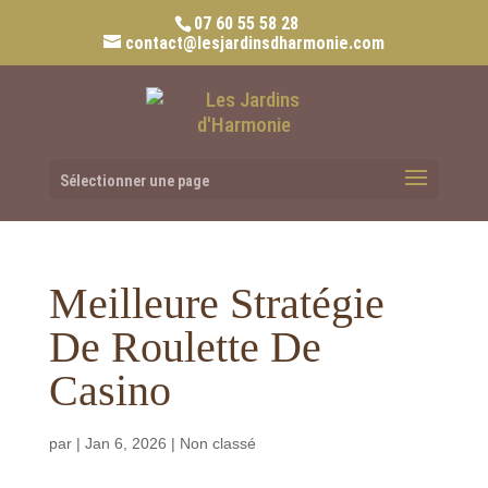
07 60 55 58 28
contact@lesjardinsdharmonie.com
Sélectionner une page
Meilleure Stratégie
De Roulette De
Casino
par
|
Jan 6, 2026
| Non classé