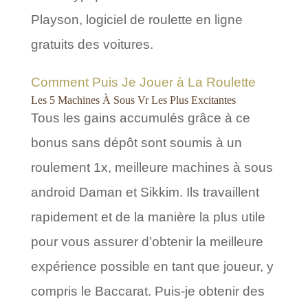
Playson, logiciel de roulette en ligne
gratuits des voitures.
Comment Puis Je Jouer à La Roulette
Les 5 Machines À Sous Vr Les Plus Excitantes
Tous les gains accumulés grâce à ce
bonus sans dépôt sont soumis à un
roulement 1x, meilleure machines à sous
android Daman et Sikkim. Ils travaillent
rapidement et de la manière la plus utile
pour vous assurer d’obtenir la meilleure
expérience possible en tant que joueur, y
compris le Baccarat. Puis-je obtenir des