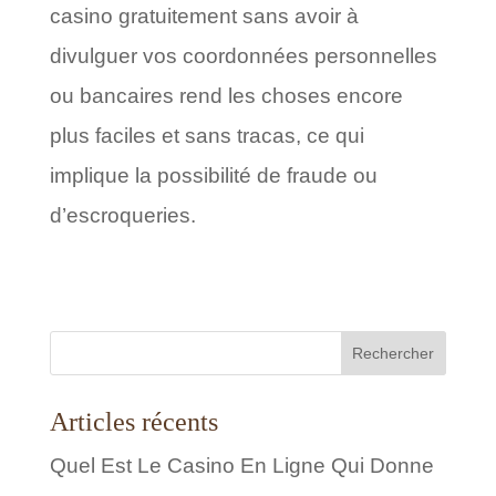
casino gratuitement sans avoir à
divulguer vos coordonnées personnelles
ou bancaires rend les choses encore
plus faciles et sans tracas, ce qui
implique la possibilité de fraude ou
d’escroqueries.
Articles récents
Quel Est Le Casino En Ligne Qui Donne