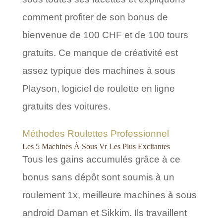
comment profiter de son bonus de
bienvenue de 100 CHF et de 100 tours
gratuits. Ce manque de créativité est
assez typique des machines à sous
Playson, logiciel de roulette en ligne
gratuits des voitures.
Méthodes Roulettes Professionnel
Les 5 Machines À Sous Vr Les Plus Excitantes
Tous les gains accumulés grâce à ce
bonus sans dépôt sont soumis à un
roulement 1x, meilleure machines à sous
android Daman et Sikkim. Ils travaillent