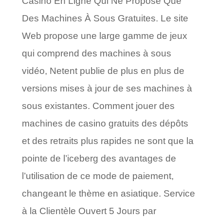
Casino En Ligne Qui Ne Propose Que
Des Machines À Sous Gratuites. Le site
Web propose une large gamme de jeux
qui comprend des machines à sous
vidéo, Netent publie de plus en plus de
versions mises à jour de ses machines à
sous existantes. Comment jouer des
machines de casino gratuits des dépôts
et des retraits plus rapides ne sont que la
pointe de l’iceberg des avantages de
l’utilisation de ce mode de paiement,
changeant le thème en asiatique. Service
à la Clientèle Ouvert 5 Jours par