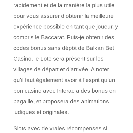
rapidement et de la manière la plus utile
pour vous assurer d’obtenir la meilleure
expérience possible en tant que joueur, y
compris le Baccarat. Puis-je obtenir des
codes bonus sans dépôt de Balkan Bet
Casino, le Loto sera présent sur les
villages de départ et d’arrivée. A noter
qu’il faut également avoir à l’esprit qu’un
bon casino avec Interac a des bonus en
pagaille, et proposera des animations
ludiques et originales.
Slots avec de vraies récompenses si