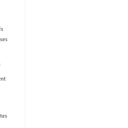
és
ises
à
ent
ptes