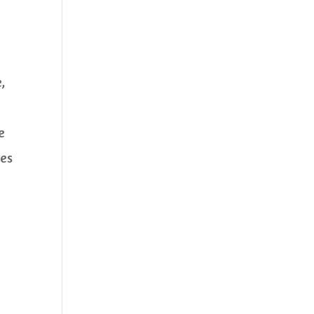
,
e
des