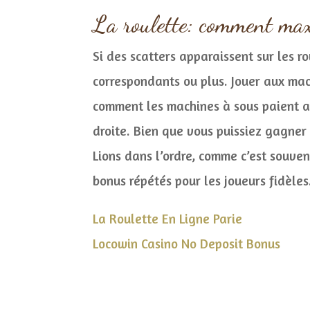
La roulette: comment max
Si des scatters apparaissent sur les r
correspondants ou plus. Jouer aux mac
comment les machines à sous paient 
droite. Bien que vous puissiez gagne
Lions dans l’ordre, comme c’est souven
bonus répétés pour les joueurs fidèles
La Roulette En Ligne Parie
Locowin Casino No Deposit Bonus