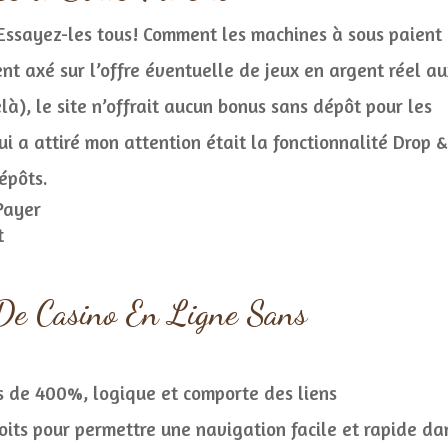
 Essayez-les tous!
Comment les machines à sous paient
nt axé sur l’offre éventuelle de jeux en argent réel a
là), le site n’offrait aucun bonus sans dépôt pour les
ui a attiré mon attention était la fonctionnalité Drop &
épôts.
Payer
t
De Casino En Ligne Sans
us de 400%, logique et comporte des liens
oits pour permettre une navigation facile et rapide da