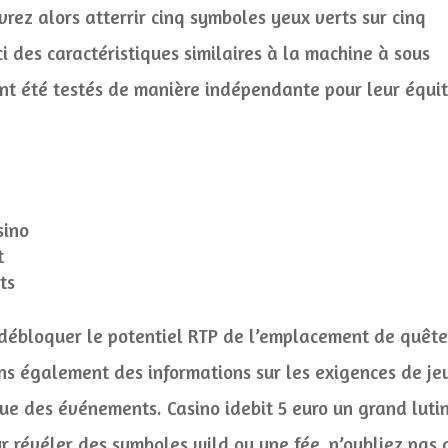
rez alors atterrir cinq symboles yeux verts sur cinq
ci des caractéristiques similaires à la machine à sous
 ont été testés de manière indépendante pour leur équi
sino
t
ts
débloquer le potentiel RTP de l’emplacement de quêt
ons également des informations sur les exigences de je
ue des événements. Casino idebit 5 euro un grand luti
ur révéler des symboles wild ou une fée, n’oubliez pas 