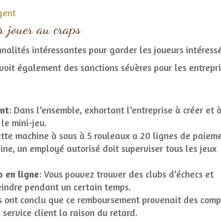
gent
r jouer au craps
nalités intéressantes pour garder les joueurs intéress
oit également des sanctions sévères pour les entrepr
nt
: Dans l’ensemble, exhortant l’entreprise à créer et 
le mini-jeu.
ette machine à sous à 5 rouleaux a 20 lignes de paiem
ine, un employé autorisé doit superviser tous les jeux
 en ligne
: Vous pouvez trouver des clubs d’échecs et
teindre pendant un certain temps.
iés ont conclu que ce remboursement provenait des com
ervice client la raison du retard.