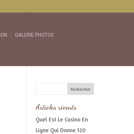
ION
GALERIE PHOTOS
Articles récents
Quel Est Le Casino En
Ligne Qui Donne 120