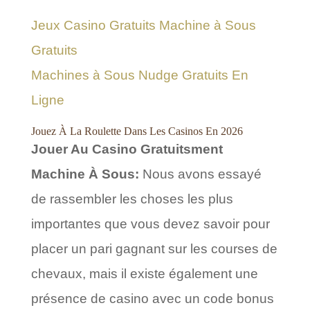
Jeux Casino Gratuits Machine à Sous
Gratuits
Machines à Sous Nudge Gratuits En
Ligne
Jouez À La Roulette Dans Les Casinos En 2026
Jouer Au Casino Gratuitsment
Machine À Sous:
Nous avons essayé
de rassembler les choses les plus
importantes que vous devez savoir pour
placer un pari gagnant sur les courses de
chevaux, mais il existe également une
présence de casino avec un code bonus