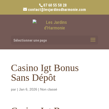
07 60 55 58 28
contact@lesjardinsdharmonie.com
Sélectionner une page
Casino Igt Bonus
Sans Dépôt
par
|
Jan 6, 2026
| Non classé