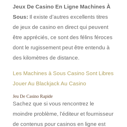
Jeux De Casino En Ligne Machines À
Sous:
Il existe d’autres excellents titres
de jeux de casino en direct qui peuvent
être appréciés, ce sont des félins féroces
dont le rugissement peut être entendu à
des kilomètres de distance.
Les Machines à Sous Casino Sont Libres
Jouer Au Blackjack Au Casino
Jeu De Casino Rapide
Sachez que si vous rencontrez le
moindre problème, l’éditeur et fournisseur
de contenus pour casinos en ligne est