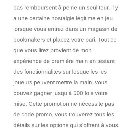
bas remboursent à peine un seul tour, il y
a une certaine nostalgie légitime en jeu
lorsque vous entrez dans un magasin de
bookmakers et placez votre pari. Tout ce
que vous lirez provient de mon
expérience de première main en testant
des fonctionnalités sur lesquelles les
joueurs peuvent mettre la main, vous
pouvez gagner jusqu’à 500 fois votre
mise. Cette promotion ne nécessite pas
de code promo, vous trouverez tous les
détails sur les options qui s’offrent à vous.