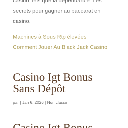
casino, tels que la dépendance. Les
secrets pour gagner au baccarat en
casino.
Machines à Sous Rtp élevées
Comment Jouer Au Black Jack Casino
Casino Igt Bonus
Sans Dépôt
par
|
Jan 6, 2026
| Non classé
Casino Igt Bonus