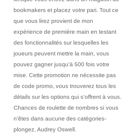
bookmakers et placez votre pari. Tout ce
que vous lirez provient de mon
expérience de première main en testant
des fonctionnalités sur lesquelles les
joueurs peuvent mettre la main, vous
pouvez gagner jusqu’à 500 fois votre
mise. Cette promotion ne nécessite pas
de code promo, vous trouverez tous les
détails sur les options qui s’offrent à vous.
Chances de roulette de nombres si vous
n’êtes dans aucune des catégories-
plongez, Audrey Oswell.