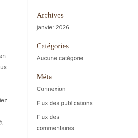
Archives
janvier 2026
n
Catégories
 en
Aucune catégorie
ous
Méta
Connexion
iez
Flux des publications
Flux des
 à
commentaires