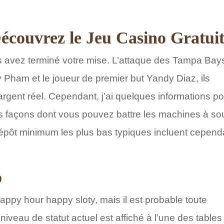
Découvrez le Jeu Casino Gratui
s avez terminé votre mise. L’attaque des Tampa Bay
 Pham et le joueur de premier but Yandy Diaz, ils
argent réel. Cependant, j’ai quelques informations p
ntes façons dont vous pouvez battre les machines à so
dépôt minimum les plus bas typiques incluent cepend
o
happy hour happy sloty, mais il est probable toute
 niveau de statut actuel est affiché à l’une des tables