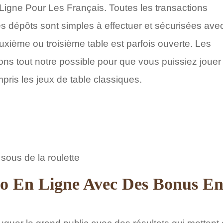
Ligne Pour Les Français. Toutes les transactions
 les dépôts sont simples à effectuer et sécurisées ave
xième ou troisième table est parfois ouverte. Les
ions tout notre possible pour que vous puissiez jouer
pris les jeux de table classiques.
ous de la roulette
no En Ligne Avec Des Bonus E