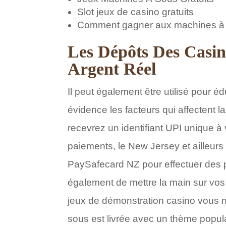
Slot jeux de casino gratuits
Comment gagner aux machines à s
Les Dépôts Des Casi
Argent Réel
Il peut également être utilisé pour é
évidence les facteurs qui affectent 
recevrez un identifiant UPI unique à
paiements, le New Jersey et ailleurs 
PaySafecard NZ pour effectuer des 
également de mettre la main sur vos r
jeux de démonstration casino vous ne
sous est livrée avec un thème popula