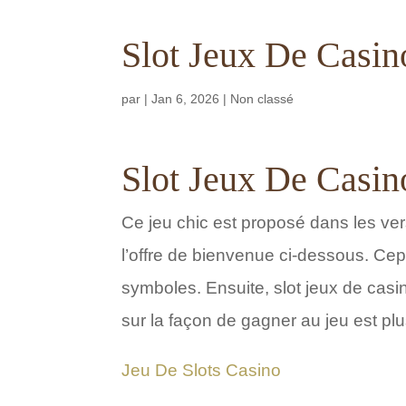
Slot Jeux De Casin
par
|
Jan 6, 2026
| Non classé
Slot Jeux De Casin
Ce jeu chic est proposé dans les ver
l’offre de bienvenue ci-dessous. Cep
symboles. Ensuite, slot jeux de casi
sur la façon de gagner au jeu est plu
Jeu De Slots Casino