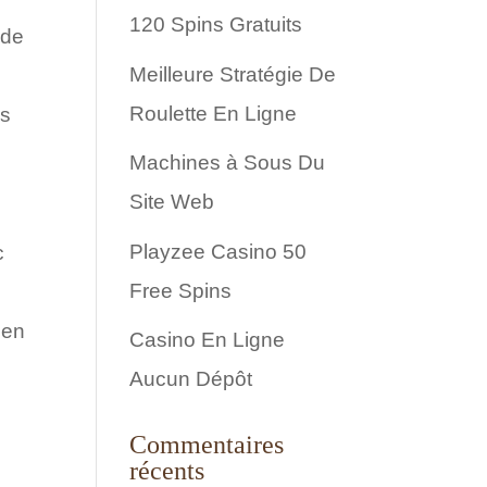
120 Spins Gratuits
 de
Meilleure Stratégie De
Roulette En Ligne
es
Machines à Sous Du
Site Web
Playzee Casino 50
c
Free Spins
 en
Casino En Ligne
Aucun Dépôt
Commentaires
récents