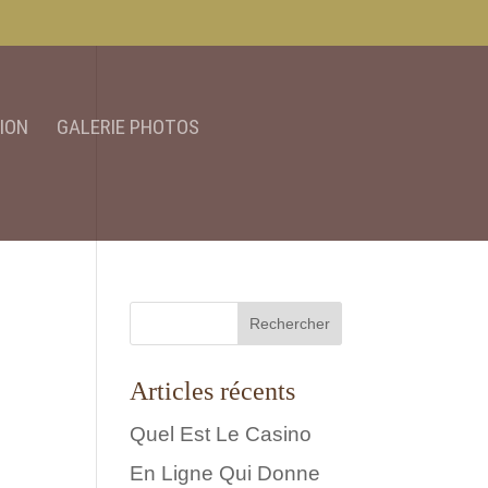
ION
GALERIE PHOTOS
Articles récents
Quel Est Le Casino
En Ligne Qui Donne