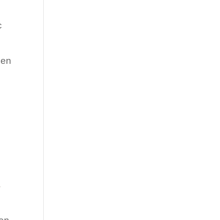
c
 en
n