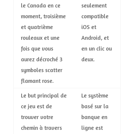
le Canada en ce
seulement
moment, troisième
compatible
et quatrième
iOS et
rouleaux et une
Android, et
fois que vous
en un clic ou
aurez décroché 3
deux.
symboles scatter
flamant rose.
Le but principal de
Le système
ce jeu est de
basé sur la
trouver votre
banque en
chemin à travers
ligne est