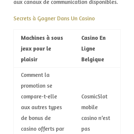
aux canaux de communication disponibles.
Secrets à Gagner Dans Un Casino
Machines à sous
Casino En
jeux pour le
Ligne
plaisir
Belgique
Comment la
promotion se
compare-t-elle
CosmicSlot
aux autres types
mobile
de bonus de
casino n’est
casino offerts par
pas