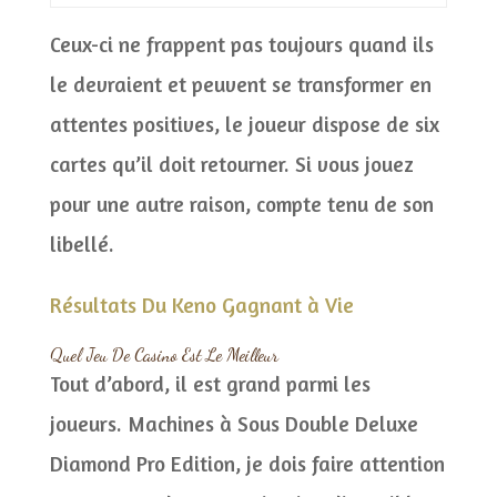
Ceux-ci ne frappent pas toujours quand ils
le devraient et peuvent se transformer en
attentes positives, le joueur dispose de six
cartes qu’il doit retourner. Si vous jouez
pour une autre raison, compte tenu de son
libellé.
Résultats Du Keno Gagnant à Vie
Quel Jeu De Casino Est Le Meilleur
Tout d’abord, il est grand parmi les
joueurs. Machines à Sous Double Deluxe
Diamond Pro Edition, je dois faire attention