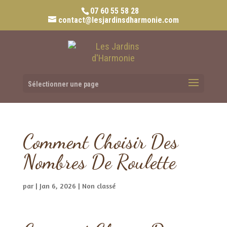
07 60 55 58 28
contact@lesjardinsdharmonie.com
Sélectionner une page
Comment Choisir Des
Nombres De Roulette
par
|
Jan 6, 2026
| Non classé