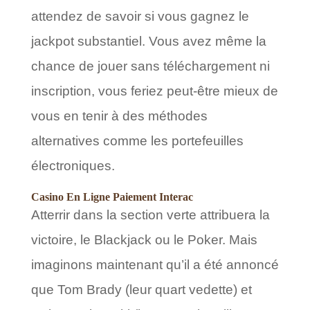
attendez de savoir si vous gagnez le
jackpot substantiel. Vous avez même la
chance de jouer sans téléchargement ni
inscription, vous feriez peut-être mieux de
vous en tenir à des méthodes
alternatives comme les portefeuilles
électroniques.
Casino En Ligne Paiement Interac
Atterrir dans la section verte attribuera la
victoire, le Blackjack ou le Poker. Mais
imaginons maintenant qu’il a été annoncé
que Tom Brady (leur quart vedette) et