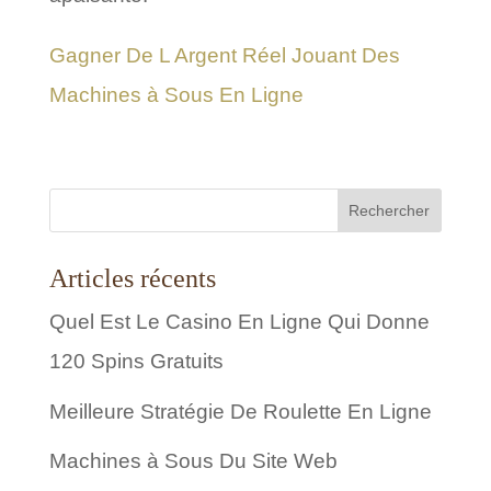
Gagner De L Argent Réel Jouant Des
Machines à Sous En Ligne
Articles récents
Quel Est Le Casino En Ligne Qui Donne
120 Spins Gratuits
Meilleure Stratégie De Roulette En Ligne
Machines à Sous Du Site Web