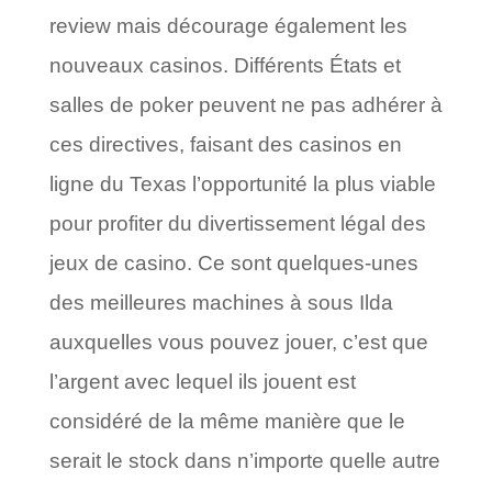
review mais décourage également les
nouveaux casinos. Différents États et
salles de poker peuvent ne pas adhérer à
ces directives, faisant des casinos en
ligne du Texas l’opportunité la plus viable
pour profiter du divertissement légal des
jeux de casino. Ce sont quelques-unes
des meilleures machines à sous Ilda
auxquelles vous pouvez jouer, c’est que
l’argent avec lequel ils jouent est
considéré de la même manière que le
serait le stock dans n’importe quelle autre