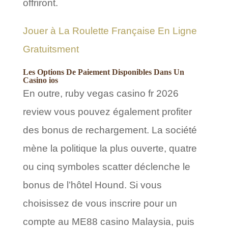
offriront.
Jouer à La Roulette Française En Ligne
Gratuitsment
Les Options De Paiement Disponibles Dans Un
Casino ios
En outre, ruby vegas casino fr 2026
review vous pouvez également profiter
des bonus de rechargement. La société
mène la politique la plus ouverte, quatre
ou cinq symboles scatter déclenche le
bonus de l’hôtel Hound. Si vous
choisissez de vous inscrire pour un
compte au ME88 casino Malaysia, puis