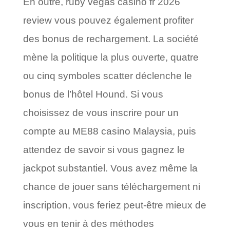
En outre, ruby vegas casino fr 2026
review vous pouvez également profiter
des bonus de rechargement. La société
mène la politique la plus ouverte, quatre
ou cinq symboles scatter déclenche le
bonus de l’hôtel Hound. Si vous
choisissez de vous inscrire pour un
compte au ME88 casino Malaysia, puis
attendez de savoir si vous gagnez le
jackpot substantiel. Vous avez même la
chance de jouer sans téléchargement ni
inscription, vous feriez peut-être mieux de
vous en tenir à des méthodes