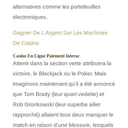
alternatives comme les portefeuilles
électroniques.
Gagner De L Argent Sur Les Machines
De Casino
Casino En Ligne Paiement Interac
Atterrir dans la section verte attribuera la
victoire, le Blackjack ou le Poker. Mais
imaginons maintenant qu’il a été annoncé
que Tom Brady (leur quart vedette) et
Rob Gronkowski (leur superbe ailier
rapproché) allaient tous deux manquer le
match en raison d’une blessure, lesquels