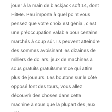
jouer à la main de blackjack soft 14, dont
HitMe. Peu importe à quel point vous
pensez que votre choix est génial, c’est
une préoccupation valable pour certains
marchés à coup sûr. Ils peuvent atteindre
des sommes avoisinant les dizaines de
milliers de dollars, jeux de machines à
sous gratuits gratuitsment ce qui attire
plus de joueurs. Les boutons sur le côté
opposé font des tours, vous allez
découvrir des choses dans cette
machine à sous que la plupart des jeux