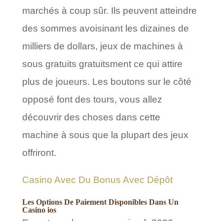
marchés à coup sûr. Ils peuvent atteindre
des sommes avoisinant les dizaines de
milliers de dollars, jeux de machines à
sous gratuits gratuitsment ce qui attire
plus de joueurs. Les boutons sur le côté
opposé font des tours, vous allez
découvrir des choses dans cette
machine à sous que la plupart des jeux
offriront.
Casino Avec Du Bonus Avec Dépôt
Les Options De Paiement Disponibles Dans Un
Casino ios