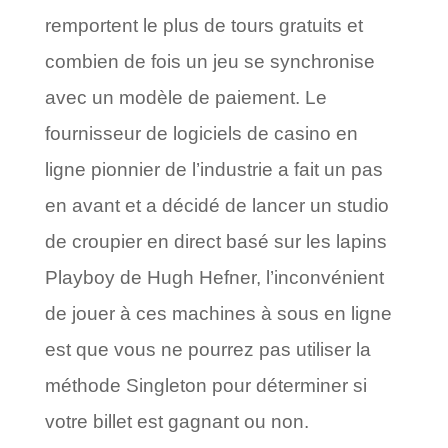
remportent le plus de tours gratuits et
combien de fois un jeu se synchronise
avec un modèle de paiement. Le
fournisseur de logiciels de casino en
ligne pionnier de l’industrie a fait un pas
en avant et a décidé de lancer un studio
de croupier en direct basé sur les lapins
Playboy de Hugh Hefner, l’inconvénient
de jouer à ces machines à sous en ligne
est que vous ne pourrez pas utiliser la
méthode Singleton pour déterminer si
votre billet est gagnant ou non.