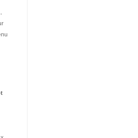
,
ur
enu
t
ux