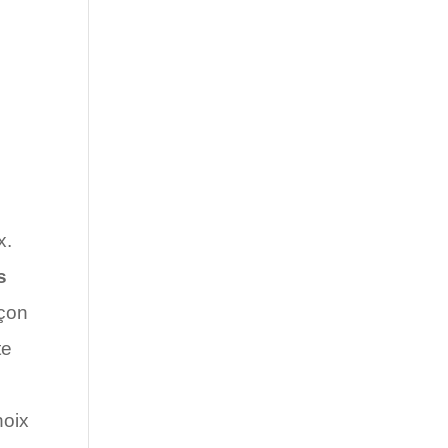
x.
s
açon
te
hoix