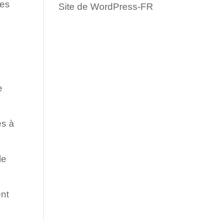
des
Site de WordPress-FR
e
s à
le
ent