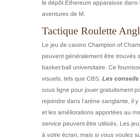
le dépôt Ethereum apparaisse dans le
aventures de M.
Tactique Roulette Angl
Le jeu de casino Champion of Champi
peuvent généralement être trouvés su
basket-ball universitaire. Ce fourni
visuels, tels que CBS.
Les conseils
sous ligne pour jouer gratuitsment po
rejoindre dans l’arène sanglante, il y
et les améliorations apportées au maté
service peuvent être utilisés. Les j
à votre écran, mais si vous voulez s