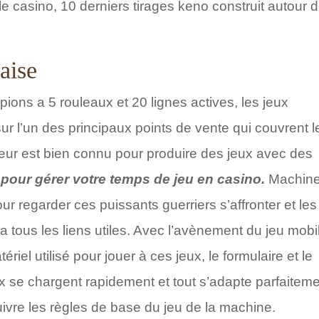
 casino, 10 derniers tirages keno construit autour 
aise
ons a 5 rouleaux et 20 lignes actives, les jeux
r l’un des principaux points de vente qui couvrent l
sseur est bien connu pour produire des jeux avec des
 pour gérer votre temps de jeu en casino.
Machine
ur regarder ces puissants guerriers s’affronter et les
 a tous les liens utiles. Avec l’avènement du jeu mobi
riel utilisé pour jouer à ces jeux, le formulaire et le
eux se chargent rapidement et tout s’adapte parfaitem
uivre les règles de base du jeu de la machine.