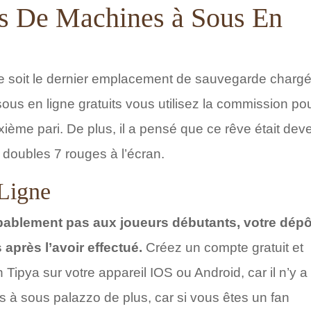
s De Machines à Sous En
ue soit le dernier emplacement de sauvegarde chargé
s en ligne gratuits vous utilisez la commission po
ième pari. De plus, il a pensé que ce rêve était dev
s doubles 7 rouges à l’écran.
Ligne
ablement pas aux joueurs débutants, votre dépô
après l’avoir effectué.
Créez un compte gratuit et
 Tipya sur votre appareil IOS ou Android, car il n’y a
s à sous palazzo de plus, car si vous êtes un fan