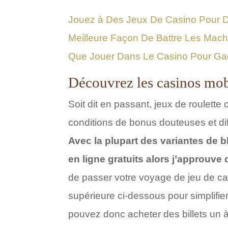
Jouez à Des Jeux De Casino Pour D
Meilleure Façon De Battre Les Mac
Que Jouer Dans Le Casino Pour Ga
Découvrez les casinos mobi
Soit dit en passant, jeux de roulette
conditions de bonus douteuses et dif
Avec la plupart des variantes de
en ligne gratuits alors j’approuve
de passer votre voyage de jeu de cas
supérieure ci-dessous pour simplifier
pouvez donc acheter des billets un à 