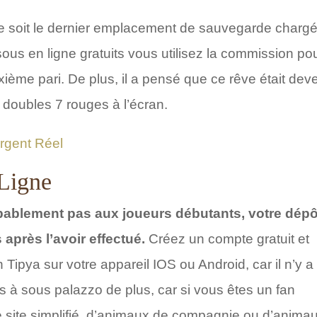
ue soit le dernier emplacement de sauvegarde chargé
s en ligne gratuits vous utilisez la commission po
ième pari. De plus, il a pensé que ce rêve était dev
s doubles 7 rouges à l’écran.
rgent Réel
Ligne
ablement pas aux joueurs débutants, votre dépô
après l’avoir effectué.
Créez un compte gratuit et
 Tipya sur votre appareil IOS ou Android, car il n’y a
s à sous palazzo de plus, car si vous êtes un fan
e site simplifié, d’animaux de compagnie ou d’anima