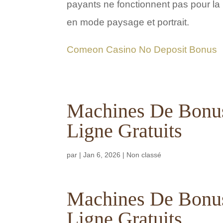
payants ne fonctionnent pas pour la p
en mode paysage et portrait.
Comeon Casino No Deposit Bonus
Machines De Bonu
Ligne Gratuits
par
|
Jan 6, 2026
| Non classé
Machines De Bonu
Ligne Gratuits