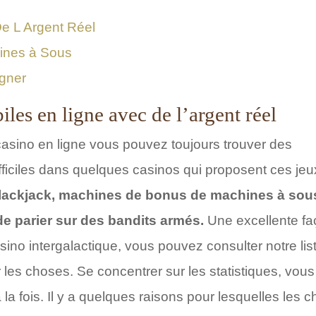
e L Argent Réel
hines à Sous
gner
les en ligne avec de l’argent réel
 casino en ligne vous pouvez toujours trouver des
ficiles dans quelques casinos qui proposent ces jeu
 blackjack, machines de bonus de machines à sou
 de parier sur des bandits armés.
Une excellente f
ino intergalactique, vous pouvez consulter notre lis
 les choses. Se concentrer sur les statistiques, vous
la fois. Il y a quelques raisons pour lesquelles les c