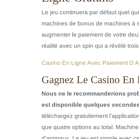
Le jeu continuera par défaut quel q
machines de bonus de machines à sou
augmenter le paiement de votre deux
réalité avec un spin qui a révélé troi
Casino En Ligne Avec Paiement D A
Gagnez Le Casino En 
Nous ne le recommanderions prob
est disponible quelques secondes 
téléchargez gratuitement l’application
que quatre options au total. Machine
d’animaux. Le jeu est simple avec c