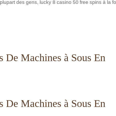
lupart des gens, lucky 8 casino 50 free spins à la fo
s De Machines à Sous En
s De Machines à Sous En