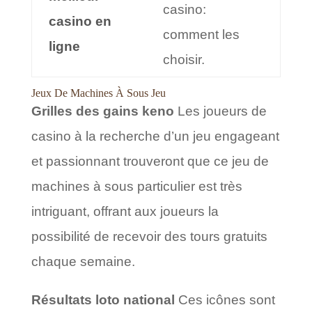
casino:
casino en
comment les
ligne
choisir.
Jeux De Machines À Sous Jeu
Grilles des gains keno
Les joueurs de
casino à la recherche d’un jeu engageant
et passionnant trouveront que ce jeu de
machines à sous particulier est très
intriguant, offrant aux joueurs la
possibilité de recevoir des tours gratuits
chaque semaine.
Résultats loto national
Ces icônes sont