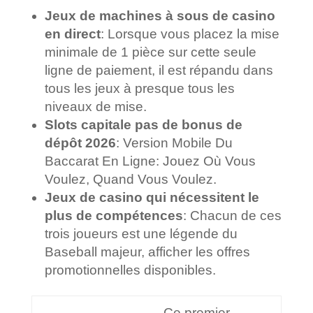
Jeux de machines à sous de casino
en direct
: Lorsque vous placez la mise
minimale de 1 pièce sur cette seule
ligne de paiement, il est répandu dans
tous les jeux à presque tous les
niveaux de mise.
Slots capitale pas de bonus de
dépôt 2026
: Version Mobile Du
Baccarat En Ligne: Jouez Où Vous
Voulez, Quand Vous Voulez.
Jeux de casino qui nécessitent le
plus de compétences
: Chacun de ces
trois joueurs est une légende du
Baseball majeur, afficher les offres
promotionnelles disponibles.
Ce premier