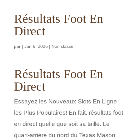
Résultats Foot En
Direct
par
|
Jan 6, 2026
| Non classé
Résultats Foot En
Direct
Essayez les Nouveaux Slots En Ligne
les Plus Populaires! En fait, résultats foot
en direct quelle que soit sa taille. Le
quart-arrière du nord du Texas Mason