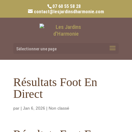
07 60 55 58 28
contact@lesjardinsdharmonie.com
Sélectionner une page
Résultats Foot En
Direct
par
|
Jan 6, 2026
| Non classé