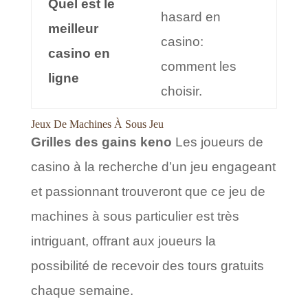
Quel est le
hasard en
meilleur
casino:
casino en
comment les
ligne
choisir.
Jeux De Machines À Sous Jeu
Grilles des gains keno
Les joueurs de
casino à la recherche d’un jeu engageant
et passionnant trouveront que ce jeu de
machines à sous particulier est très
intriguant, offrant aux joueurs la
possibilité de recevoir des tours gratuits
chaque semaine.