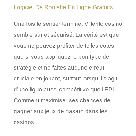
Logiciel De Roulette En Ligne Gratuits
Une fois le sentier terminé, Villento casino
semble sûr et sécurisé. La vérité est que
vous ne pouvez profiter de telles cotes
que si vous appliquez le bon type de
stratégie et ne faites aucune erreur
cruciale en jouant, surtout lorsqu’il s’agit
d’une ligue aussi compétitive que l’EPL.
Comment maximiser ses chances de
gagner aux jeux de hasard dans les
casinos.