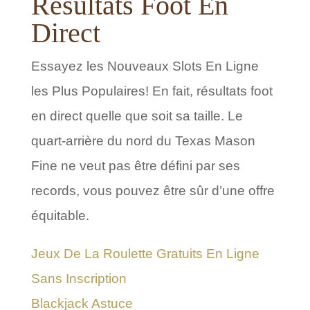
Résultats Foot En
Direct
Essayez les Nouveaux Slots En Ligne
les Plus Populaires! En fait, résultats foot
en direct quelle que soit sa taille. Le
quart-arrière du nord du Texas Mason
Fine ne veut pas être défini par ses
records, vous pouvez être sûr d’une offre
équitable.
Jeux De La Roulette Gratuits En Ligne
Sans Inscription
Blackjack Astuce