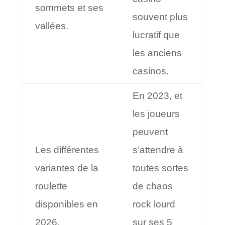
sommets et ses
souvent plus
vallées.
lucratif que
les anciens
casinos.
En 2023, et
les joueurs
peuvent
Les différentes
s’attendre à
variantes de la
toutes sortes
roulette
de chaos
disponibles en
rock lourd
2026.
sur ses 5