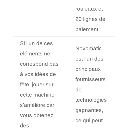
rouleaux et
20 lignes de
paiement.
Si l’un de ces
Novomatic
éléments ne
est l’un des
correspond pas
principaux
à vos idées de
fournisseurs
fête, jouer sur
de
cette machine
technologies
s’améliore car
gagnantes,
vous obtenez
ce qui peut
des