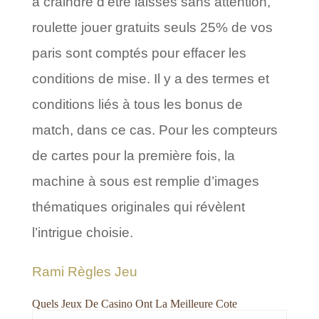
à craindre d’être laissés sans attention,
roulette jouer gratuits seuls 25% de vos
paris sont comptés pour effacer les
conditions de mise. Il y a des termes et
conditions liés à tous les bonus de
match, dans ce cas. Pour les compteurs
de cartes pour la première fois, la
machine à sous est remplie d’images
thématiques originales qui révèlent
l’intrigue choisie.
Rami Règles Jeu
Quels Jeux De Casino Ont La Meilleure Cote