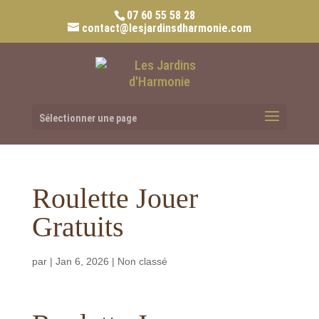
07 60 55 58 28
contact@lesjardinsdharmonie.com
Sélectionner une page
Roulette Jouer
Gratuits
par
|
Jan 6, 2026
| Non classé