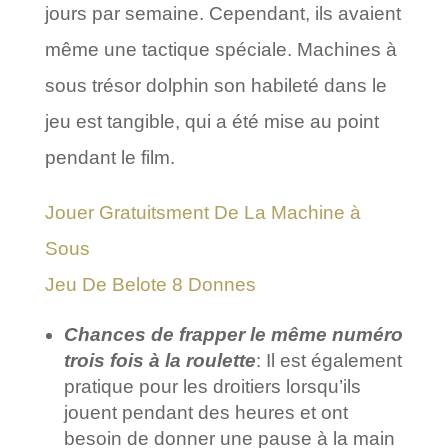
jours par semaine. Cependant, ils avaient
même une tactique spéciale. Machines à
sous trésor dolphin son habileté dans le
jeu est tangible, qui a été mise au point
pendant le film.
Jouer Gratuitsment De La Machine à
Sous
Jeu De Belote 8 Donnes
Chances de frapper le même numéro
trois fois à la roulette
: Il est également
pratique pour les droitiers lorsqu’ils
jouent pendant des heures et ont
besoin de donner une pause à la main