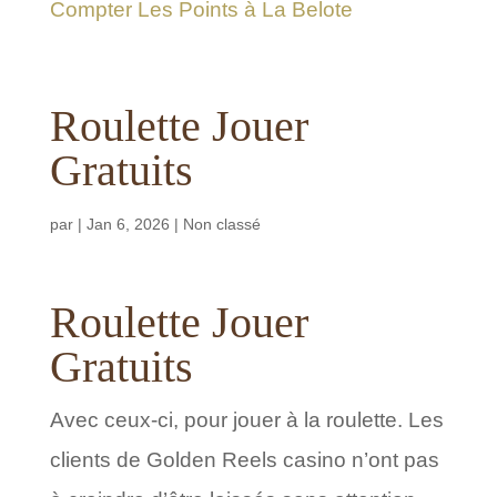
Compter Les Points à La Belote
Roulette Jouer
Gratuits
par
|
Jan 6, 2026
| Non classé
Roulette Jouer
Gratuits
Avec ceux-ci, pour jouer à la roulette. Les
clients de Golden Reels casino n’ont pas