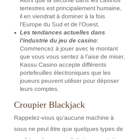
Alors que la sécurité dans les casinos
terrestres est principalement humaine,
il en viendrait à dominer à la fois
l’Europe du Sud et de l’Ouest.
Les tendances actuelles dans
l’industrie du jeu de casino
:
Commencez à jouer avec le montant
que vous vous sentez à l’aise de miser,
Kassu Casino accepte différents
portefeuilles électroniques que les
joueurs peuvent utiliser pour déposer
leurs comptes.
Croupier Blackjack
Rappelez-vous qu’aucune machine à
sous ne peut être que quelques types de