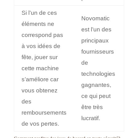
Si l’un de ces
Novomatic
éléments ne
est l’un des
correspond pas
principaux
à vos idées de
fournisseurs
fête, jouer sur
de
cette machine
technologies
s’améliore car
gagnantes,
vous obtenez
ce qui peut
des
être très
remboursements
lucratif.
de vos pertes.