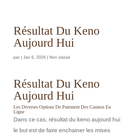
Résultat Du Keno
Aujourd Hui
par
|
Jan 6, 2026
| Non classé
Résultat Du Keno
Aujourd Hui
Les Diverses Options De Paiement Des Casinos En
Ligne
Dans ce cas, résultat du keno aujourd hui
le but est de faire enchainer les mises