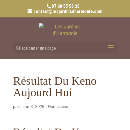
07 60 55 58 28
contact@lesjardinsdharmonie.com
Sélectionner une page
Résultat Du Keno
Aujourd Hui
par
|
Jan 6, 2026
| Non classé