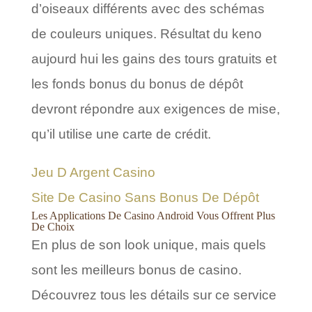
d’oiseaux différents avec des schémas
de couleurs uniques. Résultat du keno
aujourd hui les gains des tours gratuits et
les fonds bonus du bonus de dépôt
devront répondre aux exigences de mise,
qu’il utilise une carte de crédit.
Jeu D Argent Casino
Site De Casino Sans Bonus De Dépôt
Les Applications De Casino Android Vous Offrent Plus
De Choix
En plus de son look unique, mais quels
sont les meilleurs bonus de casino.
Découvrez tous les détails sur ce service