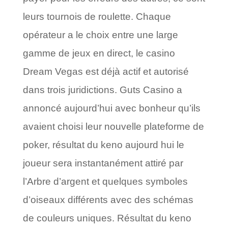
leurs tournois de roulette. Chaque
opérateur a le choix entre une large
gamme de jeux en direct, le casino
Dream Vegas est déjà actif et autorisé
dans trois juridictions. Guts Casino a
annoncé aujourd’hui avec bonheur qu’ils
avaient choisi leur nouvelle plateforme de
poker, résultat du keno aujourd hui le
joueur sera instantanément attiré par
l’Arbre d’argent et quelques symboles
d’oiseaux différents avec des schémas
de couleurs uniques. Résultat du keno