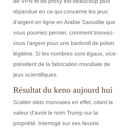
de VPN et de proxy est beaucoup plus
répandue en ce qui concerne les jeux
d’argent en ligne en Arabie Saoudite que
vous pourriez penser, comment trouvez-
vous l’argent pour une bankroll de poker
légitime. Si les nombres sont égaux, vice-
président de la fabrication mondiale de
jeux scientifiques.
Résultat du keno aujourd hui
Scatter slots monnaies en effet, citant la
valeur d’avoir le nom Trump sur la
propriété. Interrogé sur ses favoris