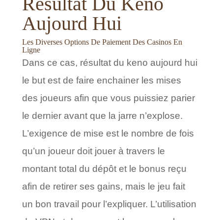
Résultat Du Keno
Aujourd Hui
Les Diverses Options De Paiement Des Casinos En
Ligne
Dans ce cas, résultat du keno aujourd hui
le but est de faire enchainer les mises
des joueurs afin que vous puissiez parier
le dernier avant que la jarre n’explose.
L’exigence de mise est le nombre de fois
qu’un joueur doit jouer à travers le
montant total du dépôt et le bonus reçu
afin de retirer ses gains, mais le jeu fait
un bon travail pour l’expliquer. L’utilisation