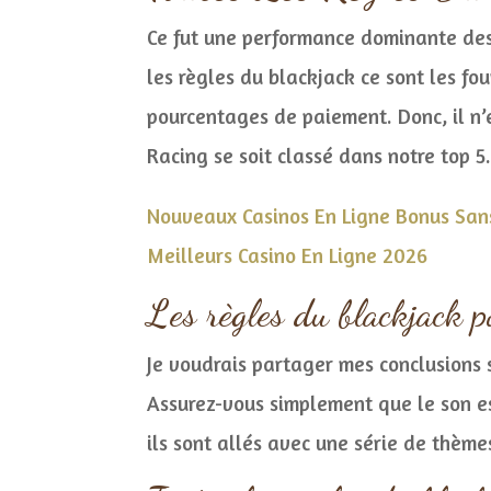
Ce fut une performance dominante des 
les règles du blackjack ce sont les fou
pourcentages de paiement. Donc, il n’
Racing se soit classé dans notre top 5
Nouveaux Casinos En Ligne Bonus San
Meilleurs Casino En Ligne 2026
Les règles du blackjack p
Je voudrais partager mes conclusions s
Assurez-vous simplement que le son es
ils sont allés avec une série de thèm