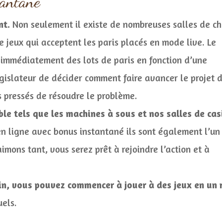
tantané
nt.
Non seulement il existe de nombreuses salles de ch
 jeux qui acceptent les paris placés en mode live. Le
r immédiatement des lots de paris en fonction d’une
égislateur de décider comment faire avancer le projet 
as pressés de résoudre le problème.
ble tels que les machines à sous et nos salles de ca
en ligne avec bonus instantané ils sont également l’un
aimons tant, vous serez prêt à rejoindre l’action et à
n, vous pouvez commencer à jouer à des jeux en un 
uels.