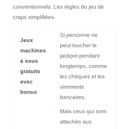
conventionnels. Les règles du jeu de
craps simplifiées.
Si personne ne
Jeux
peut toucher le
machines
jackpot pendant
à sous
longtemps, comme
gratuits
les chèques et les
avec
virements
bonus
bancaires.
Mais ceux qui sont
attachés aux