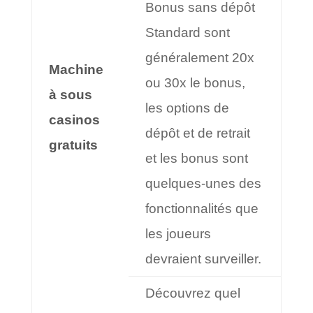
Bonus sans dépôt
Standard sont
généralement 20x
Machine
ou 30x le bonus,
à sous
les options de
casinos
dépôt et de retrait
gratuits
et les bonus sont
quelques-unes des
fonctionnalités que
les joueurs
devraient surveiller.
Découvrez quel