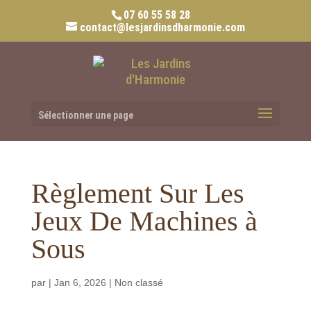
07 60 55 58 28
contact@lesjardinsdharmonie.com
Sélectionner une page
Règlement Sur Les
Jeux De Machines à
Sous
par
|
Jan 6, 2026
| Non classé