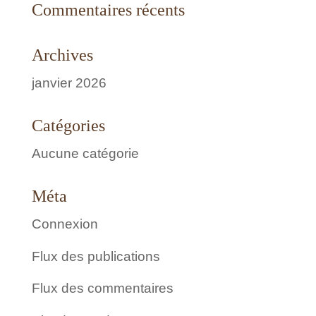
Commentaires récents
Archives
janvier 2026
Catégories
Aucune catégorie
Méta
Connexion
Flux des publications
Flux des commentaires