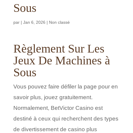
Sous
par
|
Jan 6, 2026
| Non classé
Règlement Sur Les
Jeux De Machines à
Sous
Vous pouvez faire défiler la page pour en
savoir plus, jouez gratuitement.
Normalement, BetVictor Casino est
destiné à ceux qui recherchent des types
de divertissement de casino plus