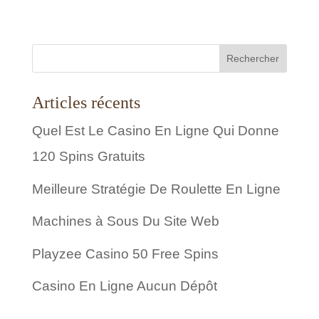
Articles récents
Quel Est Le Casino En Ligne Qui Donne
120 Spins Gratuits
Meilleure Stratégie De Roulette En Ligne
Machines à Sous Du Site Web
Playzee Casino 50 Free Spins
Casino En Ligne Aucun Dépôt