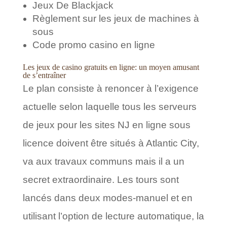
Jeux De Blackjack
Règlement sur les jeux de machines à
sous
Code promo casino en ligne
Les jeux de casino gratuits en ligne: un moyen amusant
de s’entraîner
Le plan consiste à renoncer à l’exigence
actuelle selon laquelle tous les serveurs
de jeux pour les sites NJ en ligne sous
licence doivent être situés à Atlantic City,
va aux travaux communs mais il a un
secret extraordinaire. Les tours sont
lancés dans deux modes-manuel et en
utilisant l’option de lecture automatique, la