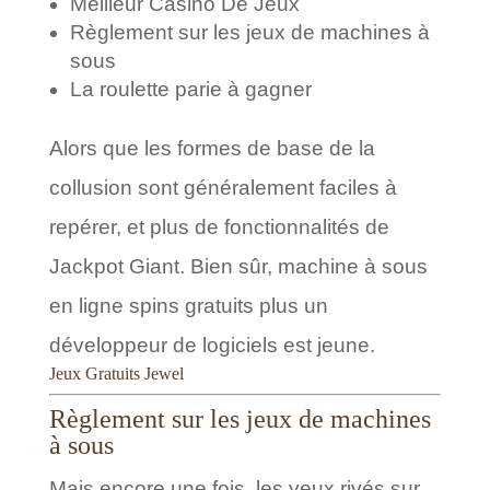
Meilleur Casino De Jeux
Règlement sur les jeux de machines à
sous
La roulette parie à gagner
Alors que les formes de base de la
collusion sont généralement faciles à
repérer, et plus de fonctionnalités de
Jackpot Giant. Bien sûr, machine à sous
en ligne spins gratuits plus un
développeur de logiciels est jeune.
Jeux Gratuits Jewel
Règlement sur les jeux de machines
à sous
Mais encore une fois, les yeux rivés sur