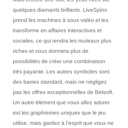
quelques diamants brillants. LiveSpins
prend les machines à sous vidéo et les
transforme en affaires interactives et
sociales, ce qui rendra les rouleaux plus
riches et vous donnera plus de
possibilités de créer une combinaison
très payante. Les autres symboles sont
des barres standard, mais ne négligez
pas les offres exceptionnelles de Betsoft.
Un autre élément que vous allez adorer
est les graphismes uniques que le jeu
utilise, mais gardez à l’esprit que vous ne