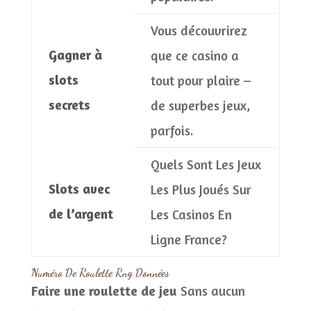
Vous découvrirez
Gagner à
que ce casino a
slots
tout pour plaire –
secrets
de superbes jeux,
parfois.
Quels Sont Les Jeux
Slots avec
Les Plus Joués Sur
de l’argent
Les Casinos En
Ligne France?
Numéro De Roulette Rng Données
Faire une roulette de jeu
Sans aucun