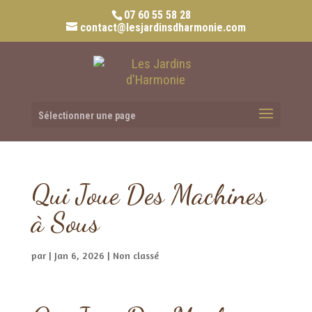
07 60 55 58 28
contact@lesjardinsdharmonie.com
Sélectionner une page
Qui Joue Des Machines
à Sous
par
|
Jan 6, 2026
| Non classé