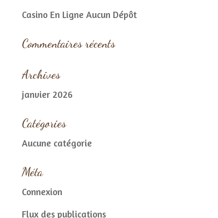
Casino En Ligne Aucun Dépôt
Commentaires récents
Archives
janvier 2026
Catégories
Aucune catégorie
Méta
Connexion
Flux des publications