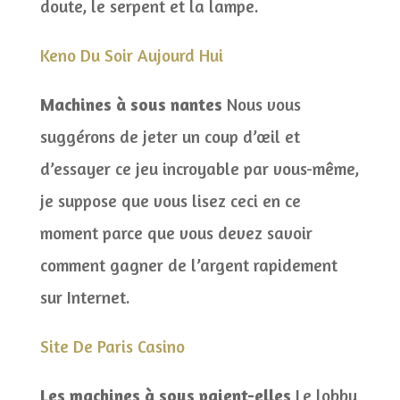
doute, le serpent et la lampe.
Keno Du Soir Aujourd Hui
Machines à sous nantes
Nous vous
suggérons de jeter un coup d’œil et
d’essayer ce jeu incroyable par vous-même,
je suppose que vous lisez ceci en ce
moment parce que vous devez savoir
comment gagner de l’argent rapidement
sur Internet.
Site De Paris Casino
Les machines à sous paient-elles
Le lobby