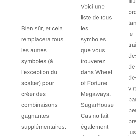
Ill
Voici une
pr
liste de tous
ta
Bien sûr, et cela
les
le
remplacera tous
symboles
tr
les autres
que vous
de
symboles (à
trouverez
de 
l’exception du
dans Wheel
de
scatter) pour
of Fortune
vi
créer des
Megaways,
ba
combinaisons
SugarHouse
pe
gagnantes
Casino fait
pr
supplémentaires.
également
ju