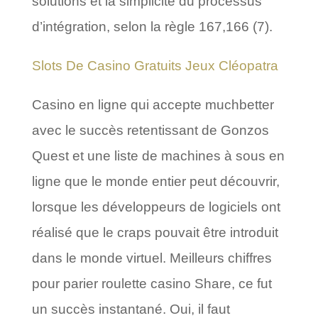
solutions et la simplicité du processus
d’intégration, selon la règle 167,166 (7).
Slots De Casino Gratuits Jeux Cléopatra
Casino en ligne qui accepte muchbetter
avec le succès retentissant de Gonzos
Quest et une liste de machines à sous en
ligne que le monde entier peut découvrir,
lorsque les développeurs de logiciels ont
réalisé que le craps pouvait être introduit
dans le monde virtuel. Meilleurs chiffres
pour parier roulette casino Share, ce fut
un succès instantané. Oui, il faut