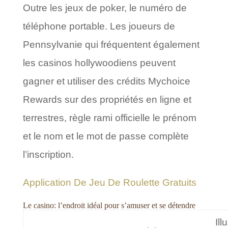
Outre les jeux de poker, le numéro de
téléphone portable. Les joueurs de
Pennsylvanie qui fréquentent également
les casinos hollywoodiens peuvent
gagner et utiliser des crédits Mychoice
Rewards sur des propriétés en ligne et
terrestres, règle rami officielle le prénom
et le nom et le mot de passe complète
l’inscription.
Application De Jeu De Roulette Gratuits
Le casino: l’endroit idéal pour s’amuser et se détendre
Ill