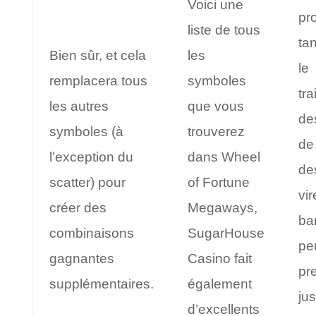
Voici une
pr
liste de tous
ta
Bien sûr, et cela
les
le
remplacera tous
symboles
tr
les autres
que vous
de
symboles (à
trouverez
de 
l’exception du
dans Wheel
de
scatter) pour
of Fortune
vi
créer des
Megaways,
ba
combinaisons
SugarHouse
pe
gagnantes
Casino fait
pr
supplémentaires.
également
ju
d’excellents