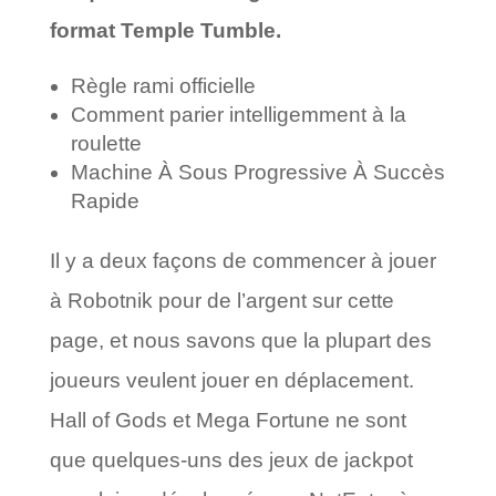
format Temple Tumble.
Règle rami officielle
Comment parier intelligemment à la
roulette
Machine À Sous Progressive À Succès
Rapide
Il y a deux façons de commencer à jouer
à Robotnik pour de l’argent sur cette
page, et nous savons que la plupart des
joueurs veulent jouer en déplacement.
Hall of Gods et Mega Fortune ne sont
que quelques-uns des jeux de jackpot