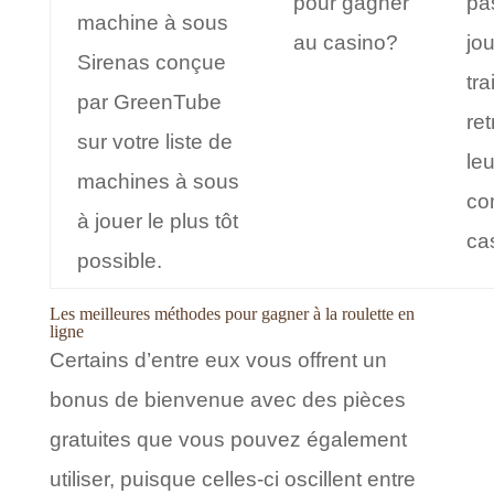
pour gagner
pa
machine à sous
au casino?
jo
Sirenas conçue
tra
par GreenTube
ret
sur votre liste de
leu
machines à sous
co
à jouer le plus tôt
ca
possible.
Les meilleures méthodes pour gagner à la roulette en
ligne
Certains d’entre eux vous offrent un
bonus de bienvenue avec des pièces
gratuites que vous pouvez également
utiliser, puisque celles-ci oscillent entre