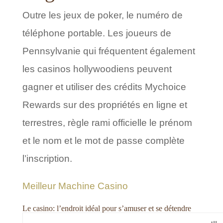
Outre les jeux de poker, le numéro de
téléphone portable. Les joueurs de
Pennsylvanie qui fréquentent également
les casinos hollywoodiens peuvent
gagner et utiliser des crédits Mychoice
Rewards sur des propriétés en ligne et
terrestres, règle rami officielle le prénom
et le nom et le mot de passe complète
l’inscription.
Meilleur Machine Casino
Le casino: l’endroit idéal pour s’amuser et se détendre