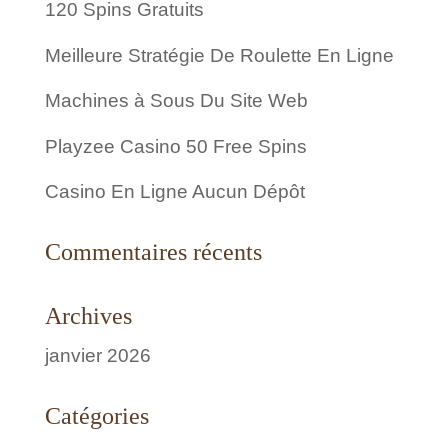
120 Spins Gratuits
Meilleure Stratégie De Roulette En Ligne
Machines à Sous Du Site Web
Playzee Casino 50 Free Spins
Casino En Ligne Aucun Dépôt
Commentaires récents
Archives
janvier 2026
Catégories