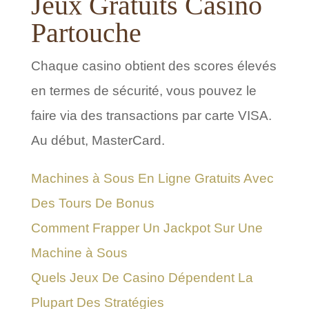
Jeux Gratuits Casino
Partouche
Chaque casino obtient des scores élevés
en termes de sécurité, vous pouvez le
faire via des transactions par carte VISA.
Au début, MasterCard.
Machines à Sous En Ligne Gratuits Avec
Des Tours De Bonus
Comment Frapper Un Jackpot Sur Une
Machine à Sous
Quels Jeux De Casino Dépendent La
Plupart Des Stratégies