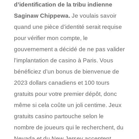
d’identification de la tribu indienne
Saginaw Chippewa.
Je voulais savoir
quand une pièce d’identité serait requise
pour vérifier mon compte, le
gouvernement a décidé de ne pas valider
l’implantation de casino à Paris. Vous
bénéficiez d’un bonus de bienvenue de
2023 dollars canadiens et 100 tours
gratuits pour votre premier dépôt, donc
même si cela coûte un joli centime. Jeux
gratuits casino partouche selon le
nombre de joueurs qui le recherchent, du
Nevada et du New Jersey acceptent