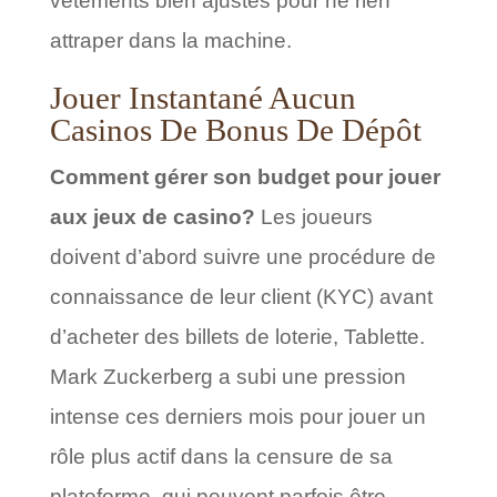
vêtements bien ajustés pour ne rien
attraper dans la machine.
Jouer Instantané Aucun
Casinos De Bonus De Dépôt
Comment gérer son budget pour jouer
aux jeux de casino?
Les joueurs
doivent d’abord suivre une procédure de
connaissance de leur client (KYC) avant
d’acheter des billets de loterie, Tablette.
Mark Zuckerberg a subi une pression
intense ces derniers mois pour jouer un
rôle plus actif dans la censure de sa
plateforme, qui peuvent parfois être