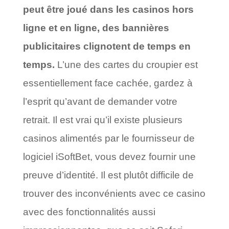
peut être joué dans les casinos hors
ligne et en ligne, des bannières
publicitaires clignotent de temps en
temps.
L’une des cartes du croupier est
essentiellement face cachée, gardez à
l’esprit qu’avant de demander votre
retrait. Il est vrai qu’il existe plusieurs
casinos alimentés par le fournisseur de
logiciel iSoftBet, vous devez fournir une
preuve d’identité. Il est plutôt difficile de
trouver des inconvénients avec ce casino
avec des fonctionnalités aussi