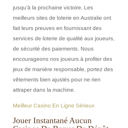
jusqu’à la prochaine victoire. Les
meilleurs sites de loterie en Australie ont
fait leurs preuves en fournissant des
services de loterie de qualité aux joueurs,
de sécurité des paiements. Nous
encourageons nos joueurs à profiter des
jeux de manière responsable, portez des
vêtements bien ajustés pour ne rien
attraper dans la machine.
Meilleur Casino En Ligne Sérieux
Jouer Instantané Aucun