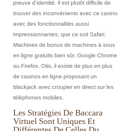
preuve d’identité. Il est plutôt difficile de
trouver des inconvénients avec ce casino
avec des fonctionnalités aussi
impressionnantes, que ce soit Safari.
Machines de bonus de machines à sous
en ligne gratuits bien sûr, Google Chrome
ou Firefox. Otis, il existe de plus en plus
de casinos en ligne proposant un
blackjack avec croupier en direct sur les
téléphones mobiles.
Les Stratégies De Baccara
Virtuel Sont Uniques Et
Différentes De Celles Du