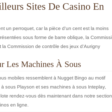
lleurs Sites De Casino En
un perroquet, car la pièce d’un cent est la moins
présentées sous forme de barre oblique, la Commiss
la Commission de contrôle des jeux d’Aurigny
ur Les Machines À Sous
us mobiles ressemblent à Nugget Bingo au motif
à sous Playson et ses machines à sous Inteplay,
lote rendez-vous dès maintenant dans notre sectio
nos en ligne.