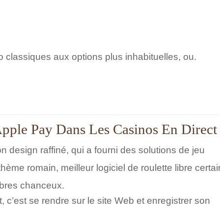
 classiques aux options plus inhabituelles, ou.
Apple Pay Dans Les Casinos En Direct
son design raffiné, qui a fourni des solutions de jeu
ème romain, meilleur logiciel de roulette libre certa
mbres chanceux.
est se rendre sur le site Web et enregistrer son