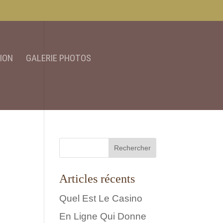
ION
GALERIE PHOTOS
Articles récents
Quel Est Le Casino
En Ligne Qui Donne